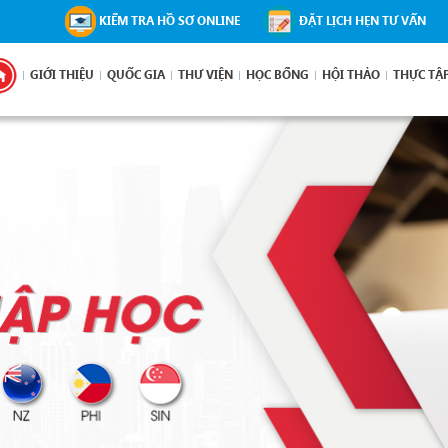
KIỂM TRA HỒ SƠ ONLINE
ĐẶT LỊCH HẸN TƯ VẤN
GIỚI THIỆU
QUỐC GIA
THƯ VIỆN
HỌC BỔNG
HỘI THẢO
THỰC TẬ