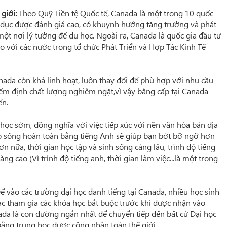
giới:
Theo Quỹ Tiền tệ Quốc tế, Canada là một trong 10 quốc
o dục được đánh giá cao, có khuynh hướng tăng trưởng và phát
ột nơi lý tưởng để du học. Ngoài ra, Canada là quốc gia đầu tư
 so với các nước trong tổ chức Phát Triển và Hợp Tác Kinh Tế
da còn khá linh hoạt, luôn thay đổi để phù hợp với nhu cầu
kiểm định chất lượng nghiêm ngặt,vì vậy bằng cấp tại Canada
ển.
học sớm, đồng nghĩa với việc tiếp xúc với nền văn hóa bản địa
p sống hoàn toàn bằng tiếng Anh sẽ giúp bạn bớt bỡ ngỡ hơn
 nữa, thời gian học tập và sinh sống càng lâu, trình độ tiếng
ng cao (Vì trình độ tiếng anh, thời gian làm việc...là một trong
ể vào các trường đại học danh tiếng tại Canada, nhiều học sinh
bạc tham gia các khóa học bắt buộc trước khi được nhận vào
nada là con đường ngắn nhất để chuyển tiếp đến bất cứ Đại học
ng trung học được công nhận toàn thế giới.