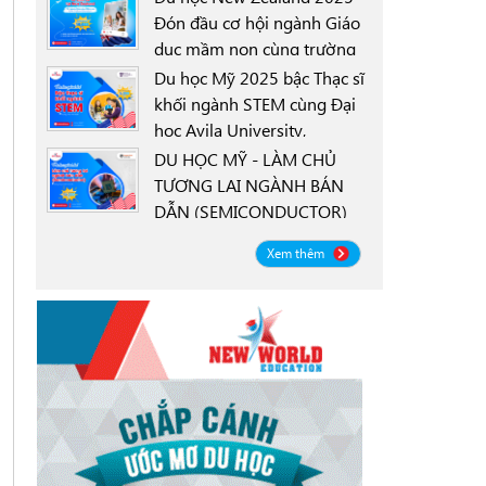
Đón đầu cơ hội ngành Giáo
dục mầm non cùng trường
0000-00-00
New Zealand Tertiary
Du học Mỹ 2025 bậc Thạc sĩ
College NZTC
khối ngành STEM cùng Đại
học Avila University,
0000-00-00
Goodyear, Arizona
DU HỌC MỸ - LÀM CHỦ
TƯƠNG LAI NGÀNH BÁN
DẪN (SEMICONDUCTOR)
0000-00-00
CÙNG ĐẠI HỌC OREGON
Xem thêm
STATE UNIVERSITY OSU