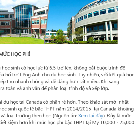
 MỨC HỌC PHÍ
ọc sinh có học lực từ 6.5 trở lên, không bắt buộc trình độ
óa bổ trợ tiếng Anh cho du học sinh. Tuy nhiên, với kết quả học
 tiếp thu nhanh chóng và dễ dàng hơn rất nhiều. Khi sang
a toán và anh văn để phân loại tŕnh độ và xếp lớp.
hí du học tại Canada có phần rẻ hơn. Theo khảo sát mới nhất
 học sinh quốc tế bậc THPT năm 2014/2015 tại Canada khoảng
và loại trường theo học. (Nguồn tin:
Xem tại đây
). Đây là mức
tiết kiệm hơn khi mức học phí bậc THPT tại Mỹ 10,000 - 25,000