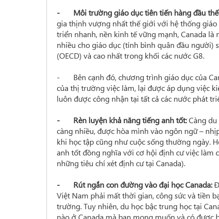
- Môi trường giáo dục tiên tiến hàng đầu thế 
gia thịnh vượng nhất thế giới với hệ thống giá
triển nhanh, nền kinh tế vững mạnh, Canada là m
nhiều cho giáo dục (tính bình quân đầu người)
(OECD) và cao nhất trong khối các nước G8.
- Bên cạnh đó, chương trình giáo dục của Cana
của thị trường việc làm, lại được áp dụng việc 
luôn được công nhận tại tất cả các nước phát tri
- Rèn luyện khả năng tiếng anh tốt:
Càng du 
càng nhiều, được hòa mình vào ngôn ngữ – nhị
khi học tập cũng như cuộc sống thường ngày. Hơn
anh tốt đồng nghĩa với cơ hội định cư việc làm cà
những tiêu chí xét định cư tại Canada).
- Rút ngắn con đường vào đại học Canada:
Đ
Việt Nam phải mất thời gian, công sức và tiền 
trường. Tuy nhiên, du học bậc trung học tại Ca
nào ở Canada mà bạn mong muốn và có được bằ