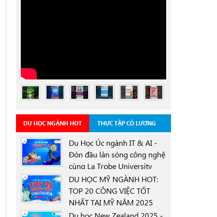
DU HỌC NGÀNH HOT
THỰC TẬP CÓ LƯƠNG
Du Học Úc ngành IT & AI -
Đón đầu làn sóng công nghệ
cùng La Trobe University
0000-00-00
Sydney Campus với học
DU HỌC MỸ NGÀNH HOT:
bổng 30%
TOP 20 CÔNG VIỆC TỐT
NHẤT TẠI MỸ NĂM 2025
0000-00-00
Du học New Zealand 2025 -