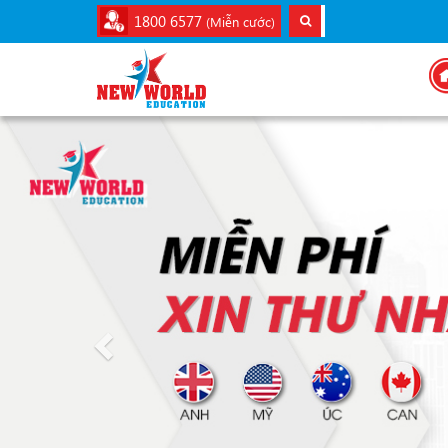
1800 6577
(Miễn cước)
Previous