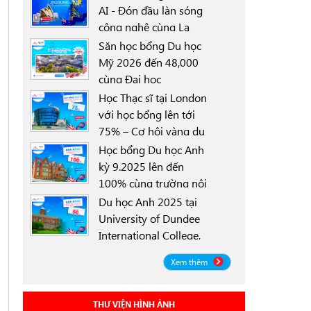
AI - Đón đầu làn sóng
công nghệ cùng La
0000-00-00
Trobe University
Săn học bổng Du học
Sydney Campus với
Mỹ 2026 đến 48,000
học bổng 30%
cùng Đại học
0000-00-00
University of North
Học Thạc sĩ tại London
Texas (UNT)
với học bổng lên tới
75% – Cơ hội vàng du
0000-00-00
học Anh 2025
Học bổng Du học Anh
kỳ 9.2025 lên đến
100% cùng trường nội
0000-00-00
trú Worthgate School
Du học Anh 2025 tại
Canterbury
University of Dundee
International College,
0000-00-00
Scotland ICD - Lộ trình
Xem thêm
linh hoạt, học bổng
đến 50%
THƯ VIỆN HÌNH ẢNH