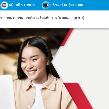
NỘP HỒ SƠ ONLINE
ĐĂNG KÝ NHẬN EBOOK
P HƯỞNG LƯƠNG
PHỎNG VẤN MỸ
TUYỂN DỤNG
LIÊN HỆ
Next