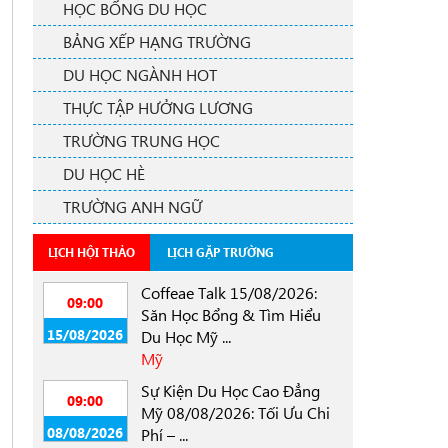
HỌC BỔNG DU HỌC
BẢNG XẾP HẠNG TRƯỜNG
DU HỌC NGÀNH HOT
THỰC TẬP HƯỞNG LƯƠNG
TRƯỜNG TRUNG HỌC
DU HỌC HÈ
TRƯỜNG ANH NGỮ
LỊCH HỘI THẢO
LỊCH GẶP TRƯỜNG
Coffeae Talk 15/08/2026:
09:00
Săn Học Bổng & Tìm Hiểu
15/08/2026
Du Học Mỹ ...
Mỹ
Sự Kiện Du Học Cao Đẳng
09:00
Mỹ 08/08/2026: Tối Ưu Chi
08/08/2026
Phí – ...