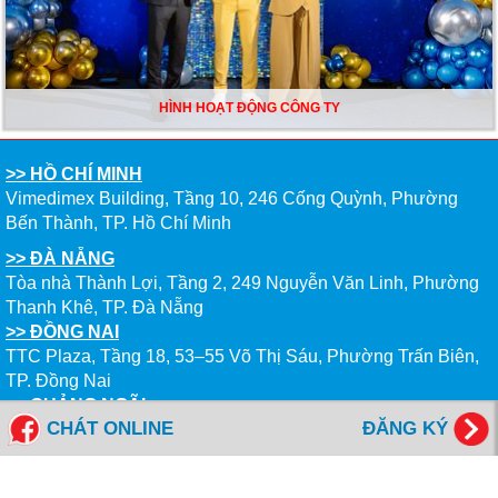
HÌNH HOẠT ĐỘNG CÔNG TY
>> HỒ CHÍ MINH
Vimedimex Building, Tầng 10, 246 Cống Quỳnh, Phường
Bến Thành, TP. Hồ Chí Minh
>> ĐÀ NẴNG
Tòa nhà Thành Lợi, Tầng 2, 249 Nguyễn Văn Linh, Phường
Thanh Khê, TP. Đà Nẵng
>> ĐỒNG NAI
TTC Plaza, Tầng 18, 53–55 Võ Thị Sáu, Phường Trấn Biên,
TP. Đồng Nai
>> QUẢNG NGÃI
CHÁT ONLINE
ĐĂNG KÝ
Tòa nhà Ricco, Tầng 3, 186 Hùng Vương, Phường Nghĩa Lộ,
Quảng Ngãi
>> NHA TRANG