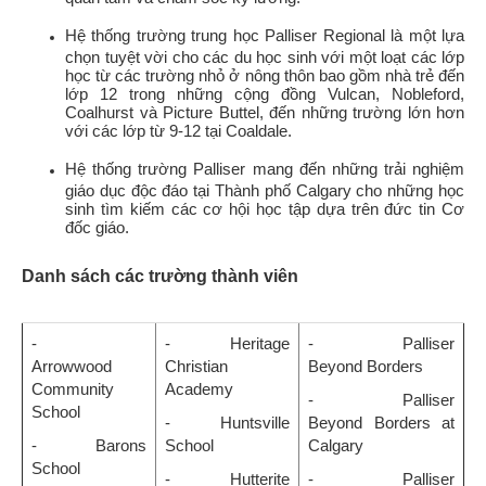
Hệ thống trường trung học Palliser Regional là một lựa
chọn tuyệt vời cho các du học sinh với một loạt các lớp
học từ các trường nhỏ ở nông thôn bao gồm nhà trẻ đến
lớp 12 trong những cộng đồng Vulcan, Nobleford,
Coalhurst và Picture Buttel, đến những trường lớn hơn
với các lớp từ 9-12 tại Coaldale.
Hệ thống trường Palliser mang đến những trải nghiệm
giáo dục độc đáo tại Thành phố Calgary cho những học
sinh tìm kiếm các cơ hội học tập dựa trên đức tin Cơ
đốc giáo.
Danh sách các trường thành viên
-
- Heritage
- Palliser
Arrowwood
Christian
Beyond Borders
Community
Academy
- Palliser
School
- Huntsville
Beyond Borders at
- Barons
School
Calgary
School
- Hutterite
- Palliser