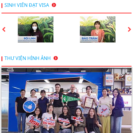
Hội thảo du học Mỹ 18.4.2026 - Đại học Mỹ học phí
SINH VIÊN ĐẠT VISA
dưới 20k/ năm
Du học Mỹ 2026 - Lấy bằng cử nhân lúc 20 tuổi cùng
chương trình High School Completion, Washington
Du học Thụy Sĩ 2026 – Những ưu thế nổi bật đang chờ
THƯ VIỆN HÌNH ẢNH
bạn khám phá
Du học Mỹ năm 2026: Cơ hội học tập và trải nghiệm tại
nền giáo dục hàng đầu
TƯ VẤN DU HỌC TOÀN DIỆN – BƯỚC ĐỆM VỮNG
CHẮC TỪ NEW WORLD EDUCATION
DU HỌC ÚC DẦN TRỞ THÀNH LỰA CHỌN HÀNG