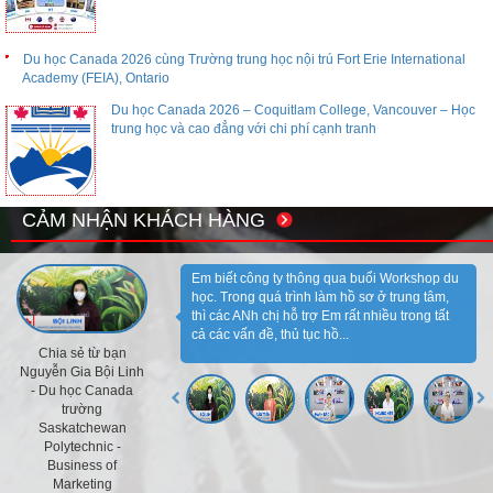
Du học Canada 2026 cùng Trường trung học nội trú Fort Erie International
Academy (FEIA), Ontario
Du học Canada 2026 – Coquitlam College, Vancouver – Học
trung học và cao đẳng với chi phí cạnh tranh
CẢM NHẬN KHÁCH HÀNG
Em biết công ty thông qua buổi Workshop du
học. Trong quá trình làm hồ sơ ở trung tâm,
thì các ANh chị hỗ trợ Em rất nhiều trong tất
cả các vấn đề, thủ tục hồ...
Chia sẻ từ bạn
Nguyễn Gia Bội Linh
- Du học Canada
trường
Saskatchewan
Polytechnic -
Business of
Marketing