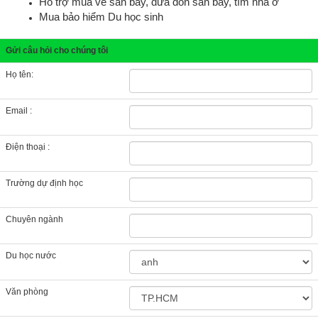
Hỗ trợ mua vé sân bay, đưa đón sân bay, tìm nhà ở
Mua bảo hiểm Du học sinh
Gửi câu hỏi cho chúng tôi
Họ tên:
Email :
Điện thoại :
Trường dự định học
Chuyên ngành
Du học nước
Văn phòng