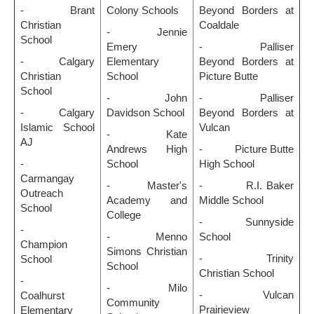
- Brant
Colony Schools
Beyond Borders at
Christian
Coaldale
- Jennie
School
Emery
- Palliser
- Calgary
Elementary
Beyond Borders at
Christian
School
Picture Butte
School
- John
- Palliser
- Calgary
Davidson School
Beyond Borders at
Islamic School
Vulcan
- Kate
AJ
Andrews High
- Picture Butte
-
School
High School
Carmangay
- Master's
- R.I. Baker
Outreach
Academy and
Middle School
School
College
- Sunnyside
-
- Menno
School
Champion
Simons Christian
- Trinity
School
School
Christian School
-
- Milo
- Vulcan
Coalhurst
Community
Prairieview
Elementary