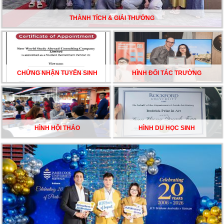
ĐẦU CỦA DU HỌC SINH NĂM 2026 – VÀ TẤT CẢ
ĐỀU CÓ LÝ DO!!
THÀNH TÍCH & GIẢI THƯỞNG
CHẠM GIẤC MƠ DU HỌC MỸ – BẮT ĐẦU TỪ NGÀY
HỘI GHI DANH & SĂN HỌC BỔNG KỲ SPRING 2026
CHỨNG NHẬN TUYỂN SINH
HÌNH ĐỐI TÁC TRƯỜNG
HÌNH HỘI THẢO
HÌNH DU HỌC SINH