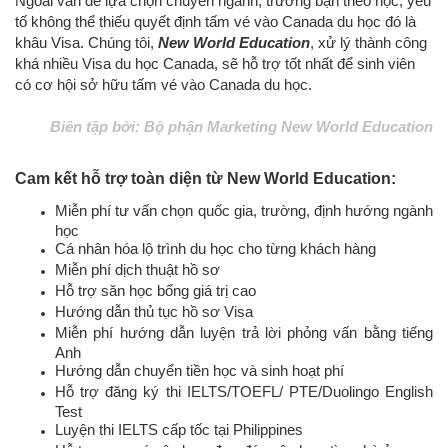
Ngoài vấn đề lựa chọn chuyên ngành, trường bạn theo học, yếu
tố không thể thiếu quyết định tấm vé vào Canada du học đó là
khâu Visa. Chúng tôi,
New World Education
, xử lý thành công
khá nhiều Visa du học Canada, sẽ hỗ trợ tốt nhất để sinh viên
có cơ hội sở hữu tấm vé vào Canada du học.
Biên tập bởi: Bộ phận Marketing New World Education
Cam kết hỗ trợ toàn diện từ New World Education:
Miễn phí tư vấn chọn quốc gia, trường, định hướng ngành
học
Cá nhân hóa lộ trình du học cho từng khách hàng
Miễn phí dịch thuật hồ sơ
Hỗ trợ săn học bổng giá trị cao
Hướng dẫn thủ tục hồ sơ Visa
Miễn phí hướng dẫn luyện trả lời phỏng vấn bằng tiếng
Anh
Hướng dẫn chuyển tiền học và sinh hoạt phí
Hỗ trợ đăng ký thi IELTS/TOEFL/ PTE
/Duolingo English
Test
Luyện thi IELTS cấp tốc tại Philippines