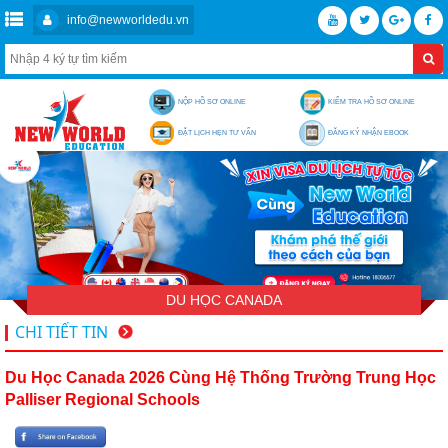
info@newworldedu.vn
NỘP HỒ SƠ ONLINE
KIỂM TRA HỒ SƠ ONLINE
ĐẶT LỊCH HẸN TƯ VẤN
ĐĂNG KÝ NHẬN EBOOK
DU HỌC CANADA
CHI TIẾT TIN
Du Học Canada 2026 Cùng Hệ Thống Trường Trung Học
Palliser Regional Schools