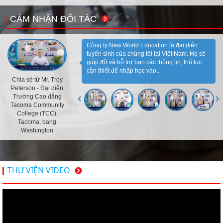
CẢM NHẬN ĐỐI TÁC
Công ty New World Education là đại diện
tuyển sinh của chúng tôi tại Việt Nam. Họ sẽ
giúp đỡ và hỗ trợ bạn các thông tin, thủ tục
cần thiết để nhập học vào...
Chia sẻ từ Mr. Troy
Peterson - Đại diện
Trường Cao đẳng
Tacoma Community
College (TCC),
Tacoma, bang
Washington
THƯ VIỆN VIDEO