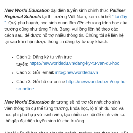
New World Education
đại diện tuyển sinh chính thức
Palliser
Regional Schools
tại thị trường Việt Nam,
xem chi tiết
" tại đây
"
. Quý phụ huynh, học sinh quan tâm đến chương trình học của
trường cũng như từng Tỉnh, Bang,
vui lòng liên hệ
theo các
cách sa
u, để được hỗ trợ nhiều thông tin.
Chúng tôi sẽ liên hệ
lại sau khi nhận được thông tin đăng ký từ quý khách.
Cách 1: Đăng ký tư vấn trực
https://newworldedu.vn/dang-ky-tu-van-du-hoc
tuyến:
Cách 2: Gửi email:
info@newworldedu.vn
Cách 3: Gửi hồ sơ online
https://newworldedu.vn/nop-ho-
so-online
New World Education
tin tưởng sẽ hỗ trợ tốt nhất cho sinh
viên thông tin cụ thể từng trường, khóa học, lộ trình du học và
học phí phù hợp với sinh viên, tạo nhiều cơ hội để sinh viên có
thể gặp đại diện tuyển sinh từ các trường.