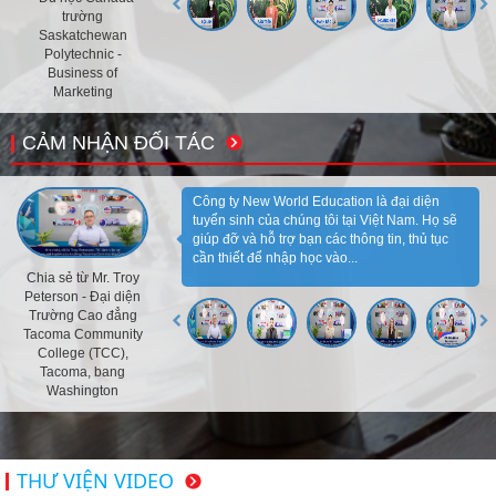
trường
Saskatchewan
Polytechnic -
Business of
Marketing
CẢM NHẬN ĐỐI TÁC
Công ty New World Education là đại diện
tuyển sinh của chúng tôi tại Việt Nam. Họ sẽ
giúp đỡ và hỗ trợ bạn các thông tin, thủ tục
cần thiết để nhập học vào...
Chia sẻ từ Mr. Troy
Peterson - Đại diện
Trường Cao đẳng
Tacoma Community
College (TCC),
Tacoma, bang
Washington
THƯ VIỆN VIDEO