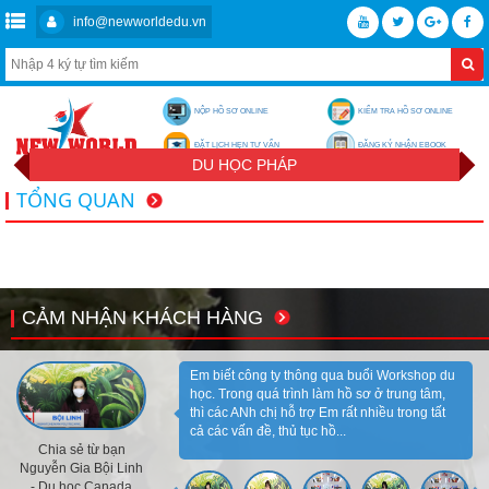
info@newworldedu.vn
NỘP HỒ SƠ ONLINE
KIỂM TRA HỒ SƠ ONLINE
ĐẶT LỊCH HẸN TƯ VẤN
ĐĂNG KÝ NHẬN EBOOK
DU HỌC PHÁP
TỔNG QUAN
CẢM NHẬN KHÁCH HÀNG
Em biết công ty thông qua buổi Workshop du
học. Trong quá trình làm hồ sơ ở trung tâm,
thì các ANh chị hỗ trợ Em rất nhiều trong tất
cả các vấn đề, thủ tục hồ...
Chia sẻ từ bạn
Nguyễn Gia Bội Linh
- Du học Canada