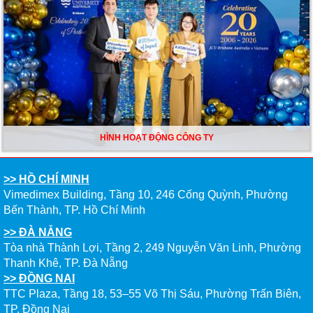
HÌNH HOẠT ĐỘNG CÔNG TY
>> HỒ CHÍ MINH
Vimedimex Building, Tầng 10, 246 Cống Quỳnh, Phường
Bến Thành, TP. Hồ Chí Minh
>> ĐÀ NẴNG
Tòa nhà Thành Lợi, Tầng 2, 249 Nguyễn Văn Linh, Phường
Thanh Khê, TP. Đà Nẵng
>> ĐỒNG NAI
TTC Plaza, Tầng 18, 53–55 Võ Thị Sáu, Phường Trấn Biên,
TP. Đồng Nai