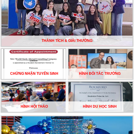
CHẮC TỪ NEW WORLD EDUCATION
DU HỌC ÚC DẦN TRỞ THÀNH LỰA CHỌN HÀNG
ĐẦU CỦA DU HỌC SINH NĂM 2026 – VÀ TẤT CẢ
ĐỀU CÓ LÝ DO!!
THÀNH TÍCH & GIẢI THƯỞNG
CHẠM GIẤC MƠ DU HỌC MỸ – BẮT ĐẦU TỪ NGÀY
HỘI GHI DANH & SĂN HỌC BỔNG KỲ SPRING 2026
CHỨNG NHẬN TUYỂN SINH
HÌNH ĐỐI TÁC TRƯỜNG
HÌNH HỘI THẢO
HÌNH DU HỌC SINH