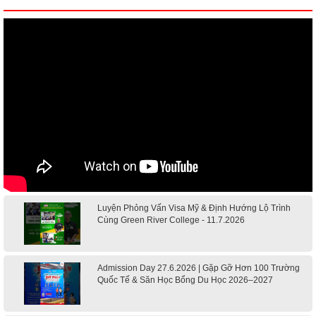
Luyện Phỏng Vấn Visa Mỹ & Định Hướng Lộ Trình
Cùng Green River College - 11.7.2026
Admission Day 27.6.2026 | Gặp Gỡ Hơn 100 Trường
Quốc Tế & Săn Học Bổng Du Học 2026–2027