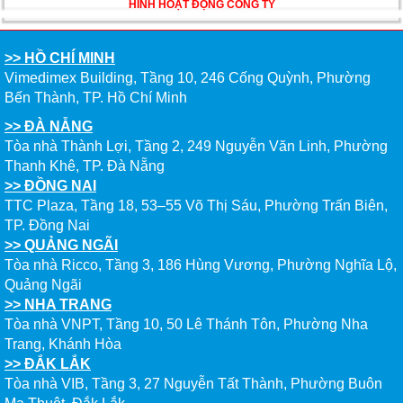
ĐẦU CỦA DU HỌC SINH NĂM 2026 – VÀ TẤT CẢ
HÌNH HOẠT ĐỘNG CÔNG TY
ĐỀU CÓ LÝ DO!!
>> HỒ CHÍ MINH
CHẠM GIẤC MƠ DU HỌC MỸ – BẮT ĐẦU TỪ NGÀY
Vimedimex Building, Tầng 10, 246 Cống Quỳnh, Phường
HỘI GHI DANH & SĂN HỌC BỔNG KỲ SPRING 2026
Bến Thành, TP. Hồ Chí Minh
>> ĐÀ NẴNG
Tòa nhà Thành Lợi, Tầng 2, 249 Nguyễn Văn Linh, Phường
Thanh Khê, TP. Đà Nẵng
>> ĐỒNG NAI
TTC Plaza, Tầng 18, 53–55 Võ Thị Sáu, Phường Trấn Biên,
TP. Đồng Nai
>> QUẢNG NGÃI
Tòa nhà Ricco, Tầng 3, 186 Hùng Vương, Phường Nghĩa Lộ,
Quảng Ngãi
>> NHA TRANG
Tòa nhà VNPT, Tầng 10, 50 Lê Thánh Tôn, Phường Nha
Trang, Khánh Hòa
>> ĐẮK LẮK
Tòa nhà VIB, Tầng 3, 27 Nguyễn Tất Thành, Phường Buôn