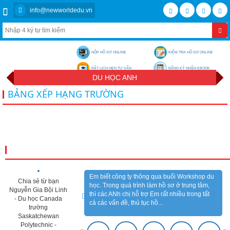
info@newworldedu.vn
NỘP HỒ SƠ ONLINE
KIỂM TRA HỒ SƠ ONLINE
ĐẶT LỊCH HẸN TƯ VẤN
ĐĂNG KÝ NHẬN EBOOK
DU HỌC ANH
BẢNG XẾP HẠNG TRƯỜNG
CẢM NHẬN KHÁCH HÀNG
Em biết công ty thông qua buổi Workshop du
Chia sẻ từ bạn
học. Trong quá trình làm hồ sơ ở trung tâm,
Nguyễn Gia Bội Linh
thì các ANh chị hỗ trợ Em rất nhiều trong tất
- Du học Canada
cả các vấn đề, thủ tục hồ...
trường
Saskatchewan
Polytechnic -