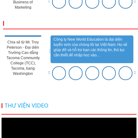
Business of
Marketing
CẢM NHẬN ĐỐI TÁC
Công ty New World Education là đại diện
Chia sẻ từ Mr. Troy
tuyển sinh của chúng tôi tại Việt Nam. Họ sẽ
Peterson - Đại diện
giúp đỡ và hỗ trợ bạn các thông tin, thủ tục
Trường Cao đẳng
cần thiết để nhập học vào...
Tacoma Community
College (TCC),
Tacoma, bang
Washington
THƯ VIỆN VIDEO