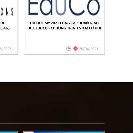
HỨC
DU HỌC MỸ 2021 CÙNG TẬP ĐOÀN GIÁO
(EAG)
DỤC EDUCO - CHƯƠNG TRÌNH STEM CƠ HỘI
VIỆC LÀM VÀ ĐỊNH CƯ
8/2025
20/04/2021