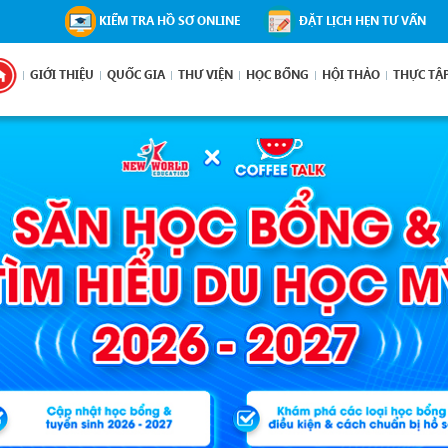
KIỂM TRA HỒ SƠ ONLINE
ĐẶT LỊCH HẸN TƯ VẤN
GIỚI THIỆU
QUỐC GIA
THƯ VIỆN
HỌC BỔNG
HỘI THẢO
THỰC TẬ