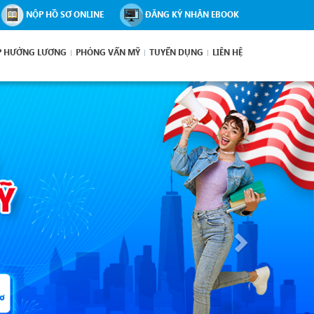
NỘP HỒ SƠ ONLINE
ĐĂNG KÝ NHẬN EBOOK
P HƯỞNG LƯƠNG
PHỎNG VẤN MỸ
TUYỂN DỤNG
LIÊN HỆ
Next