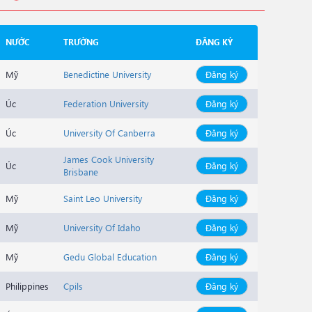
NƯỚC
TRƯỜNG
ĐĂNG KÝ
Mỹ
Benedictine University
Đăng ký
Úc
Federation University
Đăng ký
Úc
University Of Canberra
Đăng ký
James Cook University
Úc
Đăng ký
Brisbane
Mỹ
Saint Leo University
Đăng ký
Mỹ
University Of Idaho
Đăng ký
Mỹ
Gedu Global Education
Đăng ký
Philippines
Cpils
Đăng ký