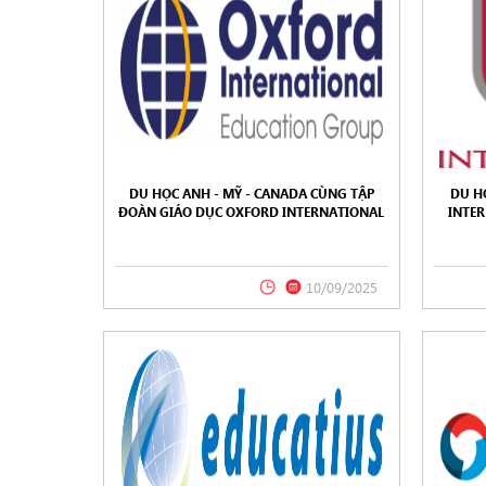
DU HỌC ANH - MỸ - CANADA CÙNG TẬP
DU H
ĐOÀN GIÁO DỤC OXFORD INTERNATIONAL
INTER
EDUCATION GROUP (OIEG)
VÀO C
10/09/2025