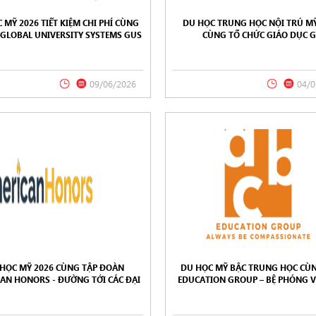
 MỸ 2026 TIẾT KIỆM CHI PHÍ CÙNG
DU HỌC TRUNG HỌC NỘI TRÚ MỸ
– GLOBAL UNIVERSITY SYSTEMS GUS
CÙNG TỔ CHỨC GIÁO DỤC G
INTERNATIONAL
09/06/2026
04/0
HỌC MỸ 2026 CÙNG TẬP ĐOÀN
DU HỌC MỸ BẬC TRUNG HỌC CÙ
AN HONORS - ĐƯỜNG TỚI CÁC ĐẠI
EDUCATION GROUP – BỆ PHÓNG V
HỌC DANH TIẾNG
HỌC TOP VỚI CHI PHÍ TỐI Ư