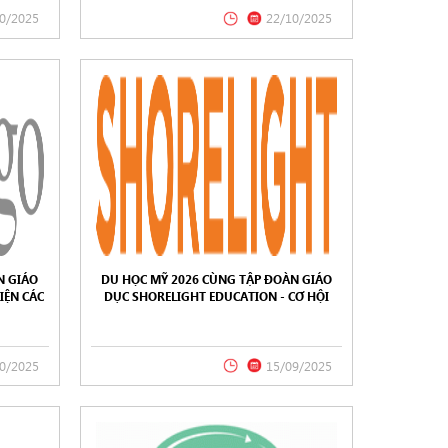
0/2025
22/10/2025
N GIÁO
DU HỌC MỸ 2026 CÙNG TẬP ĐOÀN GIÁO
IỆN CÁC
DỤC SHORELIGHT EDUCATION - CƠ HỘI
Ỹ
VÀNG CHO TƯƠNG LAI TOÀN CẦU
0/2025
15/09/2025