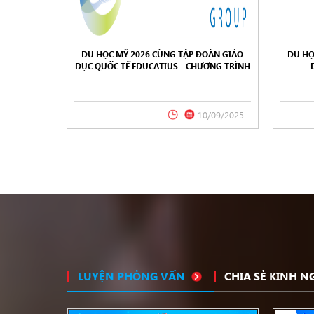
DU HỌC MỸ 2026 CÙNG TẬP ĐOÀN GIÁO
DU HỌ
DỤC QUỐC TẾ EDUCATIUS - CHƯƠNG TRÌNH
HỌC PHONG PHÚ
10/09/2025
LUYỆN PHỎNG VẤN
CHIA SẺ KINH 