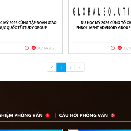
C MỸ 2026 CÙNG TẬP ĐOÀN GIÁO
DU HỌC MỸ 2026 CÙNG TỔ C
DỤC QUỐC TẾ STUDY GROUP
ENROLLMENT ADVISORY GROUP 
10/09/2025
21/0
<
1
2
>
NGHIỆM PHỎNG VẤN
CÂU HỎI PHỎNG VẤN