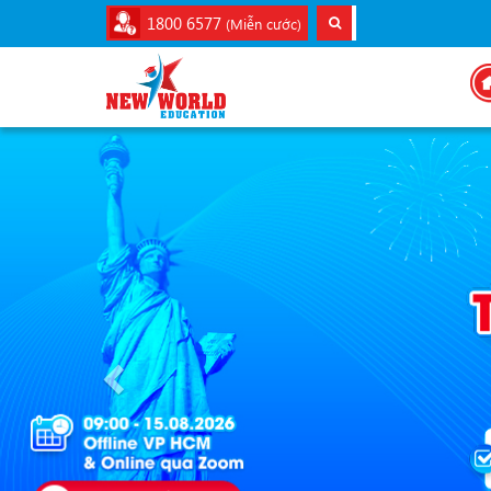
1800 6577
(Miễn cước)
Previous