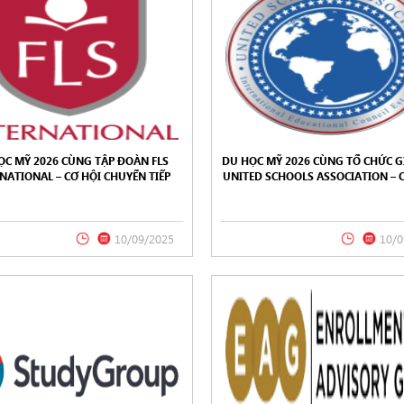
ỌC MỸ 2026 CÙNG TẬP ĐOÀN FLS
DU HỌC MỸ 2026 CÙNG TỔ CHỨC G
NATIONAL – CƠ HỘI CHUYỂN TIẾP
UNITED SCHOOLS ASSOCIATION –
ÁC TRƯỜNG ĐẠI HỌC HÀNG ĐẦU Ở
TRÌNH HỌC CHẤT LƯỢNG
MỸ
10/09/2025
10/0