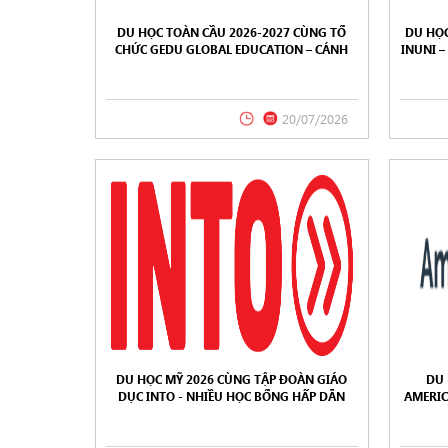
DU HỌC TOÀN CẦU 2026-2027 CÙNG TỔ
DU HỌC
CHỨC GEDU GLOBAL EDUCATION – CÁNH
INUNI 
CỬA ĐẾN NỀN GIÁO DỤC ĐẲNG CẤP THẾ
GIỚI
20/07/2026
DU HỌC MỸ 2026 CÙNG TẬP ĐOÀN GIÁO
DU 
DỤC INTO - NHIỀU HỌC BỔNG HẤP DẪN
AMERIC
DÀNH CHO SINH VIÊN VIỆT NAM