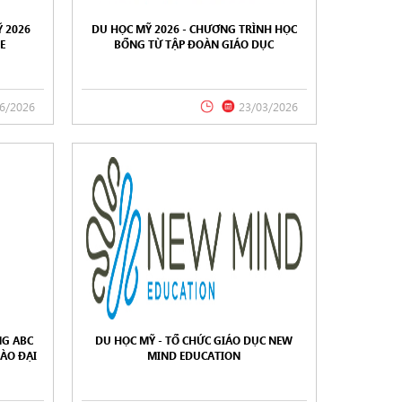
 2026
DU HỌC MỸ 2026 - CHƯƠNG TRÌNH HỌC
E
BỔNG TỪ TẬP ĐOÀN GIÁO DỤC
WELLSPRING
6/2026
23/03/2026
NG ABC
DU HỌC MỸ - TỔ CHỨC GIÁO DỤC NEW
ÀO ĐẠI
MIND EDUCATION
U