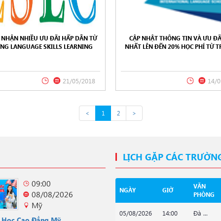
 NHẬN NHIỀU ƯU ĐÃI HẤP DẪN TỪ
CẬP NHẬT THÔNG TIN VÀ ƯU ĐÃ
NG LANGUAGE SKILLS LEARNING
NHẤT LÊN ĐẾN 20% HỌC PHÍ TỪ 
NTER (LSLC), PHILIPPINES 2018
ELSA INTERNATIONAL LANGUAGE 
PHILIPPINES 2018
21/05/2018
14/0
<
1
2
>
LỊCH GẶP CÁC TRƯỜN
09:00
VĂN
NGÀY
GIỜ
08/08/2026
PHÒNG
Mỹ
05/08/2026
14:00
Đà ...
u Học Cao Đẳng Mỹ