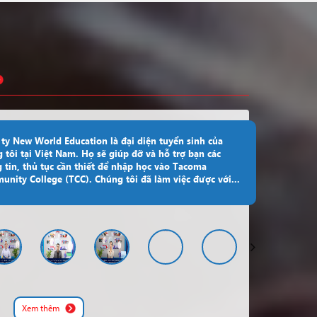
Canada
York University
Đăng ký
Canada
University Of Canada West
Đăng ký
Canada
University Of Niagara Falls
Đăng ký
Mỹ
Wright State University
Đăng ký
Canada
Fanshawe Polytechnic
Đăng ký
ty New World Education là đại diện tuyển sinh của
 tôi tại Việt Nam. Họ sẽ giúp đỡ và hỗ trợ bạn các
Mỹ
Wright State University
Đăng ký
 tin, thủ tục cần thiết để nhập học vào Tacoma
nity College (TCC). Chúng tôi đã làm việc được với...
Mỹ
Santiago Canyon College
Đăng ký
Bellerbys Singapore Study
Singapore
Đăng ký
Centre
Mỹ
Xavier University
Đăng ký
xem thêm
Xem thêm