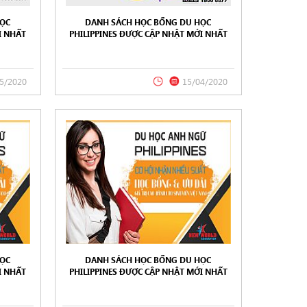
HỌC
DANH SÁCH HỌC BỔNG DU HỌC
I NHẤT
PHILIPPINES ĐƯỢC CẬP NHẬT MỚI NHẤT
 WORLD
TRONG THÁNG 04/2020 TỪ NEW WORLD
EDUCATION
5/2020
15/04/2020
HỌC
DANH SÁCH HỌC BỔNG DU HỌC
I NHẤT
PHILIPPINES ĐƯỢC CẬP NHẬT MỚI NHẤT
 WORLD
TRONG THÁNG 12/2019 TỪ NEW WORLD
EDUCATION