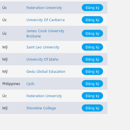
Úc
Federation University
Đăng ký
Úc
University Of Canberra
Đăng ký
James Cook University
Úc
Đăng ký
Brisbane
Mỹ
Saint Leo University
Đăng ký
Mỹ
University Of Idaho
Đăng ký
Mỹ
Gedu Global Education
Đăng ký
Philippines
Cpils
Đăng ký
Úc
Federation University
Đăng ký
Mỹ
Shoreline College
Đăng ký
Mỹ
Shoreline College
Đăng ký