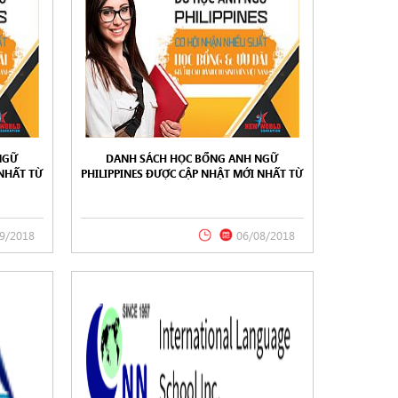
NGỮ
DANH SÁCH HỌC BỔNG ANH NGỮ
 NHẤT TỪ
PHILIPPINES ĐƯỢC CẬP NHẬT MỚI NHẤT TỪ
018
NEW WORLD EDUCATION 08/2018
9/2018
06/08/2018