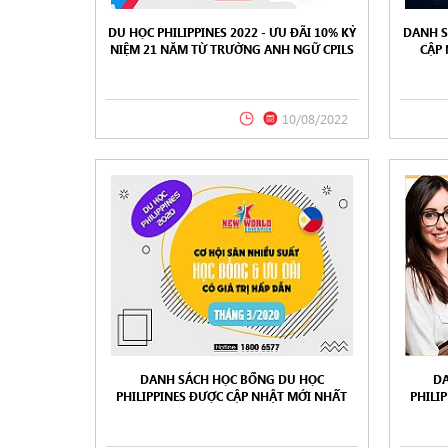
DU HỌC PHILIPPINES 2022 - ƯU ĐÃI 10% KỶ
DANH S
NIỆM 21 NĂM TỪ TRƯỜNG ANH NGỮ CPILS
CẬP
06/2
10/08/2022
DANH SÁCH HỌC BỔNG DU HỌC
DA
PHILIPPINES ĐƯỢC CẬP NHẬT MỚI NHẤT
PHILI
TRONG THÁNG 03/2020 TỪ NEW WORLD
TRONG
EDUCATION