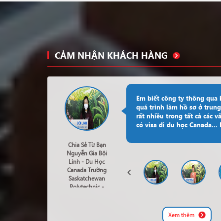
CẢM NHẬN KHÁCH HÀNG
Em biết công ty thông qua
quá trình làm hồ sơ ở trung
rất nhiều trong tất cả các v
có visa đi du học Canada..
Chia Sẻ Từ Bạn
Nguyễn Gia Bội
Linh - Du Học
Canada Trường
Saskatchewan
Polytechnic -
Business Of
Marketing
Xem thêm