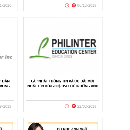
1/2020
06/12/2019
P DẪN
CẬP NHẬT THÔNG TIN VÀ ƯU ĐÃI MỚI
TRONG
NHẤT LÊN ĐẾN 200$ USD TỪ TRƯỜNG ANH
H NGỮ
NGỮ PHILINTER EDUCATION CENTER – CEBU
TER,
8/2019
22/02/2019