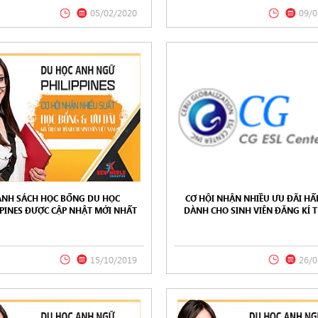
05/02/2020
09/0
NH SÁCH HỌC BỔNG DU HỌC
CƠ HỘI NHẬN NHIỀU ƯU ĐÃI HẤ
PPINES ĐƯỢC CẬP NHẬT MỚI NHẤT
DÀNH CHO SINH VIÊN ĐĂNG KÍ 
 THÁNG 10/2019 TỪ NEW WORLD
THÁNG 7, 8/2019 - TRƯỜNG AN
EDUCATION
CEBU GLOBALIZATION ESL CEN
PHILIPPINES
15/10/2019
26/0