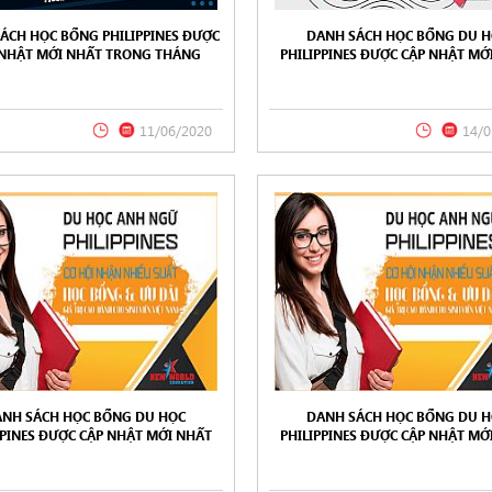
ÁCH HỌC BỔNG PHILIPPINES ĐƯỢC
DANH SÁCH HỌC BỔNG DU 
 NHẬT MỚI NHẤT TRONG THÁNG
PHILIPPINES ĐƯỢC CẬP NHẬT MỚ
020 TỪ NEW WORLD EDUCATION
TRONG THÁNG 05/2020 TỪ NEW
EDUCATION
11/06/2020
14/0
NH SÁCH HỌC BỔNG DU HỌC
DANH SÁCH HỌC BỔNG DU 
PPINES ĐƯỢC CẬP NHẬT MỚI NHẤT
PHILIPPINES ĐƯỢC CẬP NHẬT MỚ
 THÁNG 02/2020 TỪ NEW WORLD
TRONG THÁNG 01/2020 TỪ NEW
EDUCATION
EDUCATION