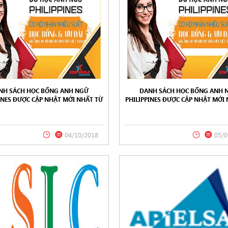
NH SÁCH HỌC BỔNG ANH NGỮ
DANH SÁCH HỌC BỔNG ANH 
INES ĐƯỢC CẬP NHẬT MỚI NHẤT TỪ
PHILIPPINES ĐƯỢC CẬP NHẬT MỚI
W WORLD EDUCATION 10/2018
NEW WORLD EDUCATION 09/2
04/10/2018
05/0