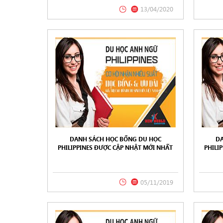
13/04/2020
DANH SÁCH HỌC BỔNG DU HỌC
DA
PHILIPPINES ĐƯỢC CẬP NHẬT MỚI NHẤT
PHILI
TRONG THÁNG 11/2019 TỪ NEW WORLD
TRONG
EDUCATION
05/11/2019