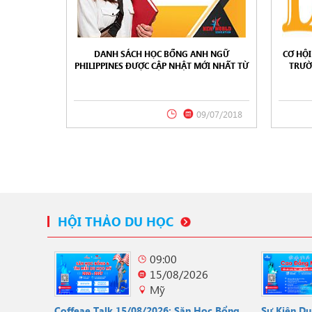
DANH SÁCH HỌC BỔNG ANH NGỮ
CƠ HỘI
PHILIPPINES ĐƯỢC CẬP NHẬT MỚI NHẤT TỪ
TRƯỜ
NEW WORLD EDUCATION 07/2018
CE
09/07/2018
HỘI THẢO DU HỌC
09:00
15/08/2026
Mỹ
Coffeae Talk 15/08/2026: Săn Học Bổng
Sự Kiện D