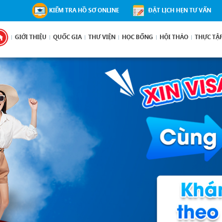
KIỂM TRA HỒ SƠ ONLINE
ĐẶT LỊCH HẸN TƯ VẤN
GIỚI THIỆU
QUỐC GIA
THƯ VIỆN
HỌC BỔNG
HỘI THẢO
THỰC TẬ