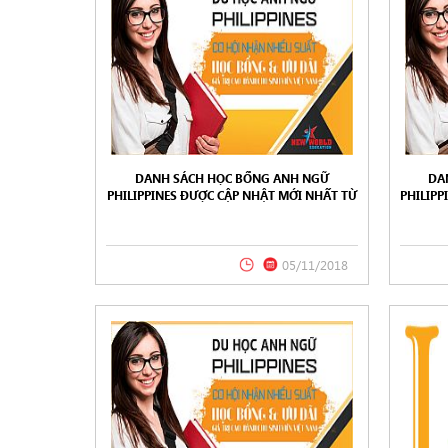
DANH SÁCH HỌC BỔNG ANH NGỮ
DA
PHILIPPINES ĐƯỢC CẬP NHẬT MỚI NHẤT TỪ
PHILIPP
NEW WORLD EDUCATION 11/2018
NE
05/11/2018