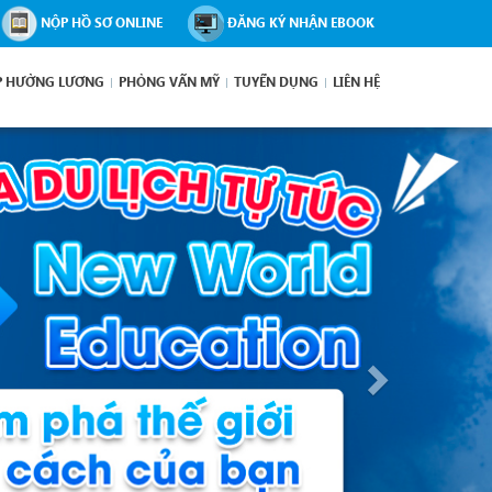
NỘP HỒ SƠ ONLINE
ĐĂNG KÝ NHẬN EBOOK
P HƯỞNG LƯƠNG
PHỎNG VẤN MỸ
TUYỂN DỤNG
LIÊN HỆ
Next