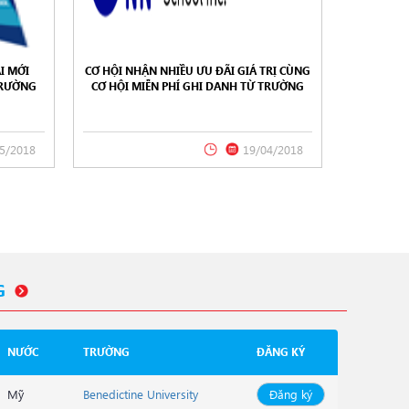
I MỚI
CƠ HỘI NHẬN NHIỀU ƯU ĐÃI GIÁ TRỊ CÙNG
TRƯỜNG
CƠ HỘI MIỄN PHÍ GHI DANH TỪ TRƯỜNG
SCHOOL,
CNN QUEZON, PHILIPPINES 2018
5/2018
19/04/2018
G
NƯỚC
TRƯỜNG
ĐĂNG KÝ
Mỹ
Benedictine University
Đăng ký