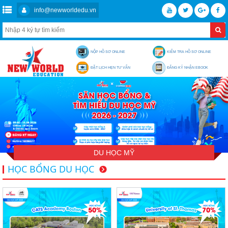
info@newworldedu.vn
NỘP HỒ SƠ ONLINE
KIỂM TRA HỒ SƠ ONLINE
ĐẶT LỊCH HẸN TƯ VẤN
ĐĂNG KÝ NHẬN EBOOK
DU HỌC MỸ
HỌC BỔNG DU HỌC