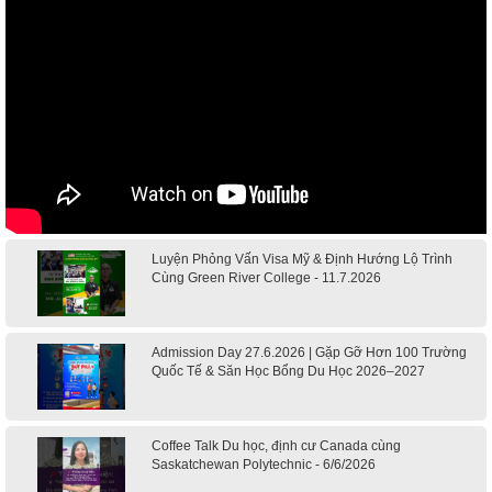
Luyện Phỏng Vấn Visa Mỹ & Định Hướng Lộ Trình
Cùng Green River College - 11.7.2026
Admission Day 27.6.2026 | Gặp Gỡ Hơn 100 Trường
Quốc Tế & Săn Học Bổng Du Học 2026–2027
Coffee Talk Du học, định cư Canada cùng
Saskatchewan Polytechnic - 6/6/2026