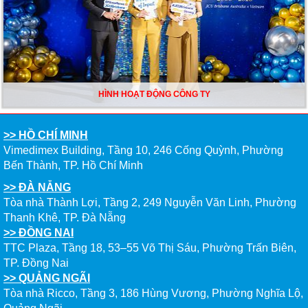
HÌNH HOẠT ĐỘNG CÔNG TY
>> HỒ CHÍ MINH
Vimedimex Building, Tầng 10, 246 Cống Quỳnh, Phường
Bến Thành, TP. Hồ Chí Minh
>> ĐÀ NẴNG
Tòa nhà Thành Lợi, Tầng 2, 249 Nguyễn Văn Linh, Phường
Thanh Khê, TP. Đà Nẵng
>> ĐỒNG NAI
TTC Plaza, Tầng 18, 53–55 Võ Thị Sáu, Phường Trấn Biên,
TP. Đồng Nai
>> QUẢNG NGÃI
Tòa nhà Ricco, Tầng 3, 186 Hùng Vương, Phường Nghĩa Lộ,