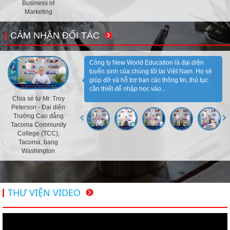
Business of
Marketing
CẢM NHẬN ĐỐI TÁC
Công ty New World Education là đại diện
tuyển sinh của chúng tôi tại Việt Nam. Họ sẽ
giúp đỡ và hỗ trợ bạn các thông tin, thủ tục
cần thiết để nhập học vào...
Chia sẻ từ Mr. Troy
Peterson - Đại diện
Trường Cao đẳng
Tacoma Community
College (TCC),
Tacoma, bang
Washington
THƯ VIỆN VIDEO