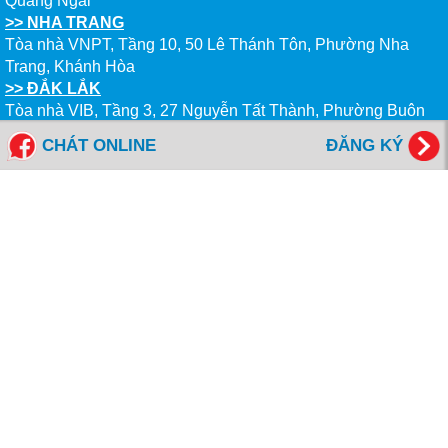
Quảng Ngãi
>> NHA TRANG
Tòa nhà VNPT, Tầng 10, 50 Lê Thánh Tôn, Phường Nha
Trang, Khánh Hòa
>> ĐẮK LẮK
Tòa nhà VIB, Tầng 3, 27 Nguyễn Tất Thành, Phường Buôn
Ma Thuột, Đắk Lắk
CHÁT ONLINE
ĐĂNG KÝ
--------------------------------------------
Tổng đài miễn cước: 1800 6577
FANPAGES NEW WORLD EDUCATION
Giờ Làm Việc
Thứ 2 đến Thứ 6 - Sáng: 8h00- 12h00
- Chiều: 13h00 - 17h00
Thứ 7 - Sáng: 8h00- 12h00
NỘP HỒ SƠ ONLINE
KIỂM TRA HỒ SƠ ONLINE