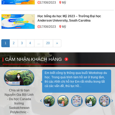
17/08/2023
Mỹ
Học bổng du học Mỹ 2023 – Trường Đại học
Anderson University, South Carolina
17/08/2023
Mỹ
1
2
3
4
...
20
»
CẢM NHẬN KHÁCH HÀNG
Em biết công ty thông qua buổi Workshop du
học. Trong quá trình làm hồ sơ ở trung tâm,
thì các ANh chị hỗ trợ Em rất nhiều trong tất
cả các vấn đề, thủ tục hồ...
Chia sẻ từ bạn
Nguyễn Gia Bội Linh
- Du học Canada
trường
Saskatchewan
Polytechnic -