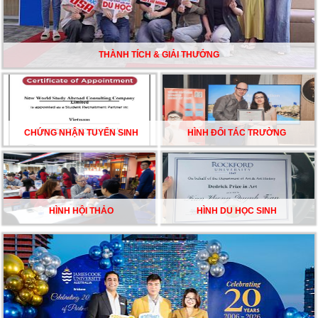
DU HỌC ÚC DẦN TRỞ THÀNH LỰA CHỌN HÀNG
ĐẦU CỦA DU HỌC SINH NĂM 2026 – VÀ TẤT CẢ
ĐỀU CÓ LÝ DO!!
THÀNH TÍCH & GIẢI THƯỞNG
CHẠM GIẤC MƠ DU HỌC MỸ – BẮT ĐẦU TỪ NGÀY
HỘI GHI DANH & SĂN HỌC BỔNG KỲ SPRING 2026
CHỨNG NHẬN TUYỂN SINH
HÌNH ĐỐI TÁC TRƯỜNG
HÌNH HỘI THẢO
HÌNH DU HỌC SINH