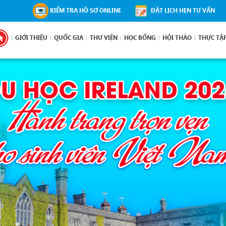
KIỂM TRA HỒ SƠ ONLINE
ĐẶT LỊCH HẸN TƯ VẤN
GIỚI THIỆU
QUỐC GIA
THƯ VIỆN
HỌC BỔNG
HỘI THẢO
THỰC TẬ