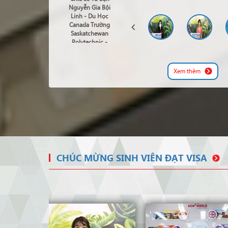
Nguyễn Gia Bội
Linh - Du Học
Canada Trường
Saskatchewan
Polytechnic -
Business Of
Marketing
Xem thêm
CHÚC MỪNG SINH VIÊN ĐẠT VISA