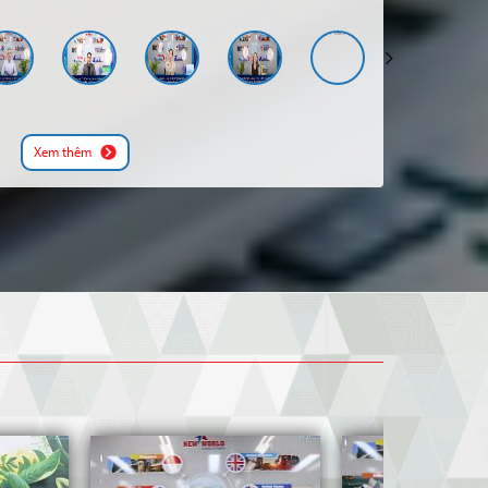
Bellerbys Singapore Study
Singapore
Đăng ký
Centre
Mỹ
Xavier University
Đăng ký
xem thêm
Xem thêm