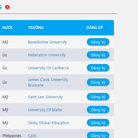
G
NƯỚC
TRƯỜNG
ĐĂNG KÝ
Mỹ
Benedictine University
Đăng ký
Úc
Federation University
Đăng ký
Úc
University Of Canberra
Đăng ký
James Cook University
Úc
Đăng ký
Brisbane
Mỹ
Saint Leo University
Đăng ký
Mỹ
University Of Idaho
Đăng ký
Mỹ
Gedu Global Education
Đăng ký
Philippines
Cpils
Đăng ký