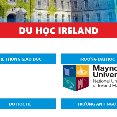
DU HỌC IRELAND
HỆ THỐNG GIÁO DỤC
TRƯỜNG ĐẠI HỌC
DU HỌC HÈ
TRƯỜNG ANH NGỮ