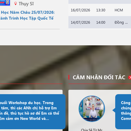
Thụy Sĩ
16/07/2026
13:30
HCM
u Học Năm Châu 25/07/2026:
Hành Trình Học Tập Quốc Tế
14/07/2026
14:00
Đồng ...
20/07/2026
14:00
HCM
10/07/2026
14:00
HCM
14/07/2026
15:30
HCM
14/07/2026
15:30
HCM
CẢM NHẬN ĐỐI TÁC
13/07/2026
15:00
HCM
06/07/2026
14:00
HCM
 buổi Workshop du học. Trong
Công 
 tâm, thì các ANh chị hỗ trợ Em
chúng
01/07/2026
14:00
HCM
ấn đề, thủ tục hồ sơ để Em có thể
thông
. Em cảm ơn New World và...
Commu
08/07/2026
10:30
HCM
Chia Sẻ Từ Mr.