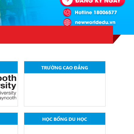
TRƯỜNG CAO ĐẲNG
HỌC BỔNG DU HỌC