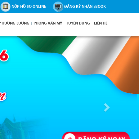
NỘP HỒ SƠ ONLINE
ĐĂNG KÝ NHẬN EBOOK
P HƯỞNG LƯƠNG
PHỎNG VẤN MỸ
TUYỂN DỤNG
LIÊN HỆ
Next