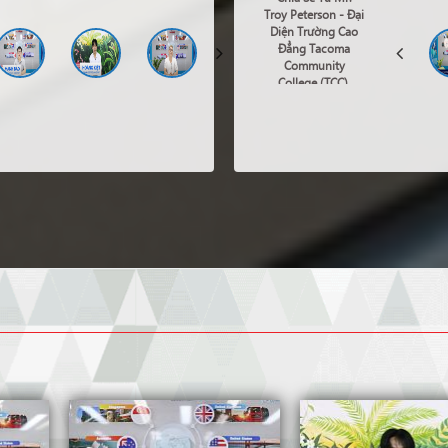
03/07/2026
15:00
HCM
Troy Peterson - Đại
Diện Trường Cao
Đẳng Tacoma
29/06/2026
15:00
HCM
Community
College (TCC),
Tacoma, Bang
Washington