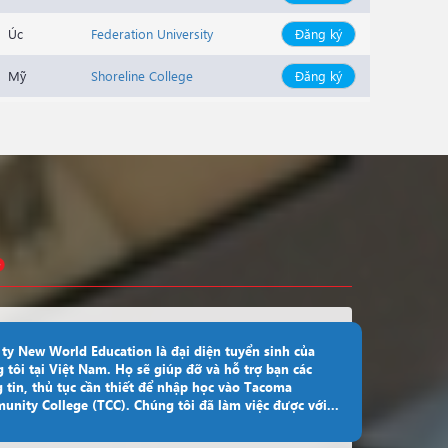
Úc
Federation University
Đăng ký
Mỹ
Shoreline College
Đăng ký
Mỹ
Shoreline College
Đăng ký
Canada
York University
Đăng ký
Canada
University Of Canada West
Đăng ký
Canada
University Of Niagara Falls
Đăng ký
Mỹ
Wright State University
Đăng ký
Canada
Fanshawe Polytechnic
Đăng ký
ty New World Education là đại diện tuyển sinh của
 tôi tại Việt Nam. Họ sẽ giúp đỡ và hỗ trợ bạn các
Mỹ
Wright State University
Đăng ký
 tin, thủ tục cần thiết để nhập học vào Tacoma
nity College (TCC). Chúng tôi đã làm việc được với...
Mỹ
Santiago Canyon College
Đăng ký