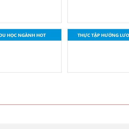
DU HỌC NGÀNH HOT
THỰC TẬP HƯỞNG LƯ