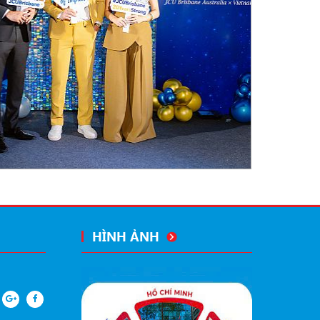
HÌNH ẢNH
Hình Hoạt Động Công Ty