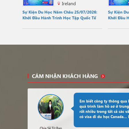
Ireland
Sự Kiện Du Học Năm Châu 25/07/2026:
Sự Kiện D
Khởi Đầu Hành Trình Học Tập Quốc Tế
Khởi Đầu 
CẢM NHẬN KHÁCH HÀNG
Em biết công ty thông qua
quá trình làm hồ sơ ở trung
rất nhiều trong tất cả các v
có visa đi du học Canada..
Chia Sẻ Từ Bạn