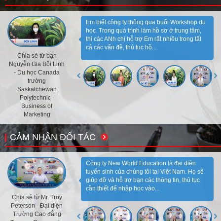
Em biết công ty thông qua buổi Workshop du
học. Trong quá trình làm hồ sơ ở trung tâm,
thì các ANh chị hỗ trợ Em rất nhiều trong tất
cả các vấn đề, thủ tục hồ...
Chia sẻ từ bạn
Nguyễn Gia Bội Linh
- Du học Canada
trường
Saskatchewan
Polytechnic -
Business of
Marketing
CẢM NHẬN ĐỐI TÁC
Công ty New World Education là đại diện
tuyển sinh của chúng tôi tại Việt Nam. Họ sẽ
giúp đỡ và hỗ trợ bạn các thông tin, thủ tục
cần thiết để nhập học vào...
Chia sẻ từ Mr. Troy
Peterson - Đại diện
Trường Cao đẳng