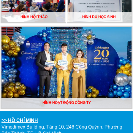
HÌNH HỘI THẢO
HÌNH DU HỌC SINH
HÌNH HOẠT ĐỘNG CÔNG TY
>> HỒ CHÍ MINH
Vimedimex Building, Tầng 10, 246 Cống Quỳnh, Phường