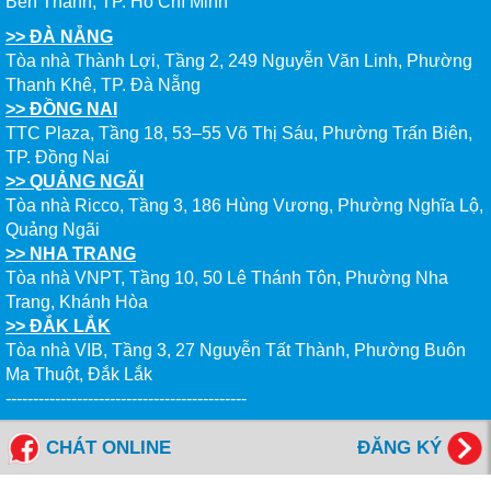
Bến Thành, TP. Hồ Chí Minh
>> ĐÀ NẴNG
Tòa nhà Thành Lợi, Tầng 2, 249 Nguyễn Văn Linh, Phường
Thanh Khê, TP. Đà Nẵng
>> ĐỒNG NAI
TTC Plaza, Tầng 18, 53–55 Võ Thị Sáu, Phường Trấn Biên,
TP. Đồng Nai
>> QUẢNG NGÃI
Tòa nhà Ricco, Tầng 3, 186 Hùng Vương, Phường Nghĩa Lộ,
Quảng Ngãi
>> NHA TRANG
Tòa nhà VNPT, Tầng 10, 50 Lê Thánh Tôn, Phường Nha
Trang, Khánh Hòa
>> ĐẮK LẮK
Tòa nhà VIB, Tầng 3, 27 Nguyễn Tất Thành, Phường Buôn
Ma Thuột, Đắk Lắk
--------------------------------------------
Tổng đài miễn cước: 1800 6577
CHÁT ONLINE
ĐĂNG KÝ
FANPAGES NEW WORLD EDUCATION