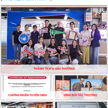
Du học Mỹ năm 2026: Cơ hội học tập và trải nghiệm tại
nền giáo dục hàng đầu
TƯ VẤN DU HỌC TOÀN DIỆN – BƯỚC ĐỆM VỮNG
CHẮC TỪ NEW WORLD EDUCATION
DU HỌC ÚC DẦN TRỞ THÀNH LỰA CHỌN HÀNG
ĐẦU CỦA DU HỌC SINH NĂM 2026 – VÀ TẤT CẢ
ĐỀU CÓ LÝ DO!!
THÀNH TÍCH & GIẢI THƯỞNG
CHẠM GIẤC MƠ DU HỌC MỸ – BẮT ĐẦU TỪ NGÀY
HỘI GHI DANH & SĂN HỌC BỔNG KỲ SPRING 2026
CHỨNG NHẬN TUYỂN SINH
HÌNH ĐỐI TÁC TRƯỜNG