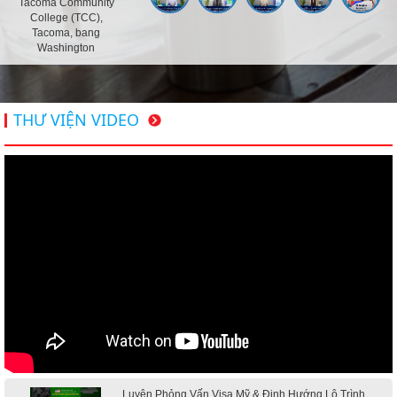
Tacoma Community
College (TCC),
Tacoma, bang
Washington
THƯ VIỆN VIDEO
Luyện Phỏng Vấn Visa Mỹ & Định Hướng Lộ Trình