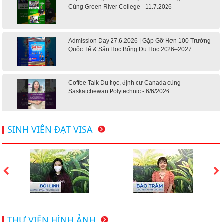
Cùng Green River College - 11.7.2026
Admission Day 27.6.2026 | Gặp Gỡ Hơn 100 Trường
Quốc Tế & Săn Học Bổng Du Học 2026–2027
Coffee Talk Du học, định cư Canada cùng
Saskatchewan Polytechnic - 6/6/2026
Hội thảo du học Mỹ 18.4.2026 - Đại học Mỹ học phí
SINH VIÊN ĐẠT VISA
dưới 20k/ năm
Du học Mỹ 2026 - Lấy bằng cử nhân lúc 20 tuổi cùng
chương trình High School Completion, Washington
Du học Thụy Sĩ 2026 – Những ưu thế nổi bật đang chờ
THƯ VIỆN HÌNH ẢNH
bạn khám phá