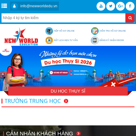
info@newworldedu.vn
NỘP HỒ SƠ ONLINE
KIỂM TRA HỒ SƠ ONLINE
ĐẶT LỊCH HẸN TƯ VẤN
ĐĂNG KÝ NHẬN EBOOK
DU HỌC THỤY SĨ
TRƯỜNG TRUNG HỌC
CẢM NHẬN KHÁCH HÀNG