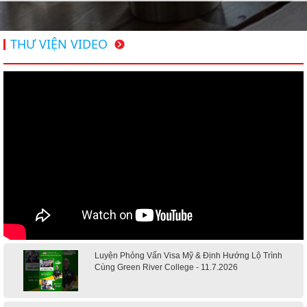
THƯ VIỆN VIDEO
Luyện Phỏng Vấn Visa Mỹ & Định Hướng Lộ Trình
Cùng Green River College - 11.7.2026