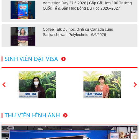
Admission Day 27.6.2026 | Gặp Gỡ Hơn 100 Trường
Quốc Tế & Săn Học Bổng Du Học 2026–2027
Coffee Talk Du học, định cư Canada cùng
Saskatchewan Polytechnic - 6/6/2026
Hội thảo du học Mỹ 18.4.2026 - Đại học Mỹ học phí
SINH VIÊN ĐẠT VISA
dưới 20k/ năm
Du học Mỹ 2026 - Lấy bằng cử nhân lúc 20 tuổi cùng
chương trình High School Completion, Washington
Du học Thụy Sĩ 2026 – Những ưu thế nổi bật đang chờ
THƯ VIỆN HÌNH ẢNH
bạn khám phá
Du học Mỹ năm 2026: Cơ hội học tập và trải nghiệm tại