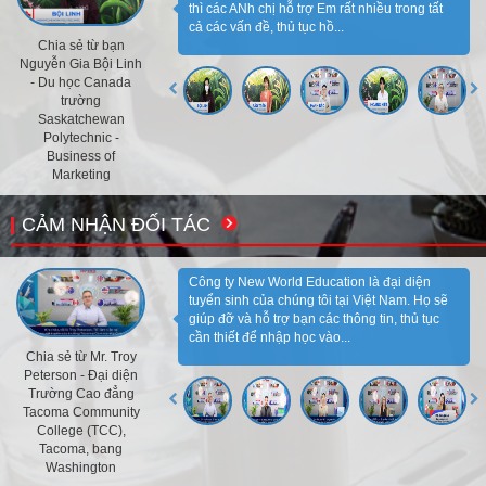
thì các ANh chị hỗ trợ Em rất nhiều trong tất
cả các vấn đề, thủ tục hồ...
Chia sẻ từ bạn
Nguyễn Gia Bội Linh
- Du học Canada
trường
Saskatchewan
Polytechnic -
Business of
Marketing
CẢM NHẬN ĐỐI TÁC
Công ty New World Education là đại diện
tuyển sinh của chúng tôi tại Việt Nam. Họ sẽ
giúp đỡ và hỗ trợ bạn các thông tin, thủ tục
cần thiết để nhập học vào...
Chia sẻ từ Mr. Troy
Peterson - Đại diện
Trường Cao đẳng
Tacoma Community
College (TCC),
Tacoma, bang
Washington