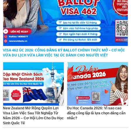
VISA 462 ÚC 2026: CỔNG ĐĂNG KÝ BALLOT CHÍNH THỨC MỞ – CƠ HỘI
VỪA DU LỊCH VỪA LÀM VIỆC TẠI ÚC DÀNH CHO NGƯỜI VIỆT
New Zealand Mở Rộng Quyền Lợi
Du Học Canada 2026: Vì sao cao
Visa Làm Việc Sau Tốt Nghiệp Từ
đẳng công lập là lựa chọn đáng cân
Năm 2026 – Cơ Hội Lớn Cho Du Học
nhắc?
Sinh Quốc Tế