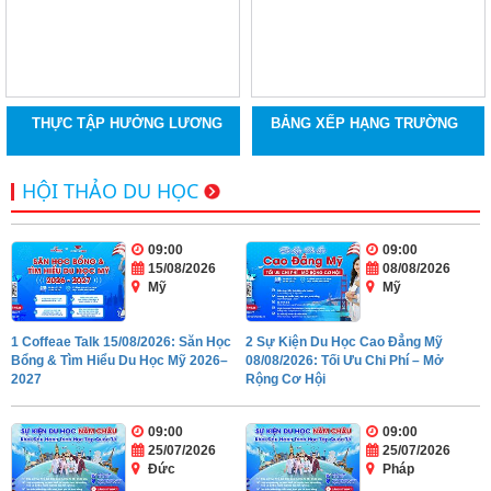
THỰC TẬP HƯỞNG LƯƠNG
BẢNG XẾP HẠNG TRƯỜNG
HỘI THẢO DU HỌC
09:00
09:00
15/08/2026
08/08/2026
Mỹ
Mỹ
1 Coffeae Talk 15/08/2026: Săn Học
2 Sự Kiện Du Học Cao Đẳng Mỹ
Bổng & Tìm Hiểu Du Học Mỹ 2026–
08/08/2026: Tối Ưu Chi Phí – Mở
2027
Rộng Cơ Hội
09:00
09:00
25/07/2026
25/07/2026
Đức
Pháp