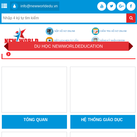
info@newworldedu.vn
NỘP HỒ SƠ ONLINE
KIỂM TRA HỒ SƠ ONLINE
ĐẶT LỊCH HẸN TƯ VẤN
ĐĂNG KÝ NHẬN EBOOK
DU HỌC NEWWORLDEDUCATION
TỔNG QUAN
HỆ THỐNG GIÁO DỤC