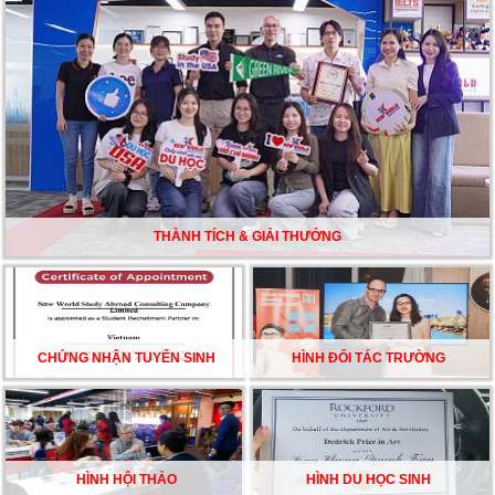
nền giáo dục hàng đầu
TƯ VẤN DU HỌC TOÀN DIỆN – BƯỚC ĐỆM VỮNG
CHẮC TỪ NEW WORLD EDUCATION
DU HỌC ÚC DẦN TRỞ THÀNH LỰA CHỌN HÀNG
ĐẦU CỦA DU HỌC SINH NĂM 2026 – VÀ TẤT CẢ
ĐỀU CÓ LÝ DO!!
THÀNH TÍCH & GIẢI THƯỞNG
CHẠM GIẤC MƠ DU HỌC MỸ – BẮT ĐẦU TỪ NGÀY
HỘI GHI DANH & SĂN HỌC BỔNG KỲ SPRING 2026
CHỨNG NHẬN TUYỂN SINH
HÌNH ĐỐI TÁC TRƯỜNG
HÌNH HỘI THẢO
HÌNH DU HỌC SINH