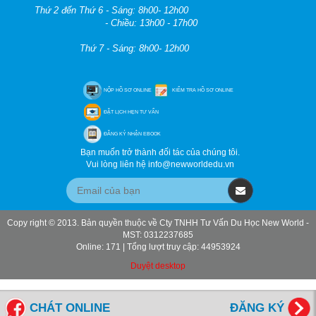
Thứ 2 đến Thứ 6 - Sáng: 8h00- 12h00
- Chiều: 13h00 - 17h00
Thứ 7 - Sáng: 8h00- 12h00
NỘP HỒ SƠ ONLINE
KIỂM TRA HỒ SƠ ONLINE
ĐẶT LỊCH HẸN TƯ VẤN
ĐĂNG KÝ NHẬN EBOOK
Bạn muốn trở thành đối tác của chúng tôi.
Vui lòng liên hệ info@newworldedu.vn
Copy right © 2013. Bản quyền thuộc về Cty TNHH Tư Vấn Du Học New World -
MST: 0312237685
Online: 171 | Tổng lượt truy cập: 44953924
Duyệt desktop
CHÁT ONLINE
ĐĂNG KÝ