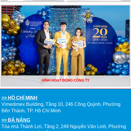
HÌNH HOẠT ĐỘNG CÔNG TY
>> HỒ CHÍ MINH
Vimedimex Building, Tầng 10, 246 Cống Quỳnh, Phường
Bến Thành, TP. Hồ Chí Minh
>> ĐÀ NẴNG
Tòa nhà Thành Lợi, Tầng 2, 249 Nguyễn Văn Linh, Phường