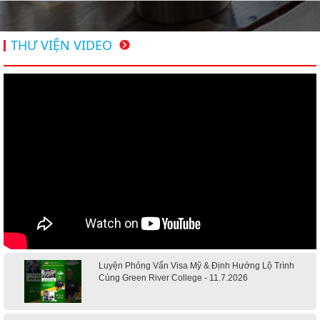
THƯ VIỆN VIDEO
Luyện Phỏng Vấn Visa Mỹ & Định Hướng Lộ Trình
Cùng Green River College - 11.7.2026