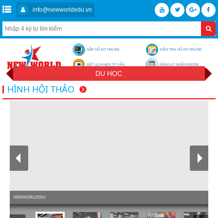
info@newworldedu.vn
NỘP HỒ SƠ ONLINE
KIỂM TRA HỒ SƠ ONLINE
ĐẶT LỊCH HẸN TƯ VẤN
ĐĂNG KÝ NHẬN EBOOK
DU HỌC
HÌNH HỘI THẢO
NEWWORLDEDU