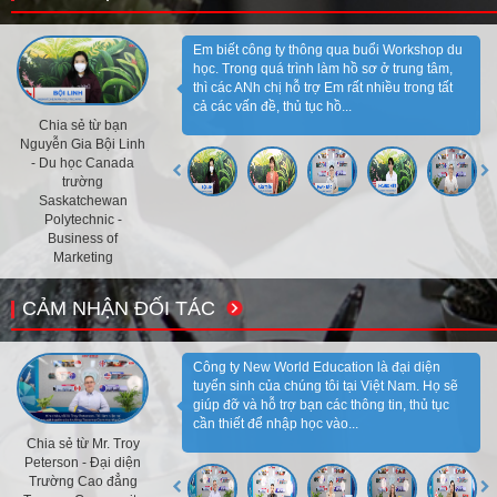
Em biết công ty thông qua buổi Workshop du
học. Trong quá trình làm hồ sơ ở trung tâm,
thì các ANh chị hỗ trợ Em rất nhiều trong tất
cả các vấn đề, thủ tục hồ...
Chia sẻ từ bạn
Nguyễn Gia Bội Linh
- Du học Canada
trường
Saskatchewan
Polytechnic -
Business of
Marketing
CẢM NHẬN ĐỐI TÁC
Công ty New World Education là đại diện
tuyển sinh của chúng tôi tại Việt Nam. Họ sẽ
giúp đỡ và hỗ trợ bạn các thông tin, thủ tục
cần thiết để nhập học vào...
Chia sẻ từ Mr. Troy
Peterson - Đại diện
Trường Cao đẳng