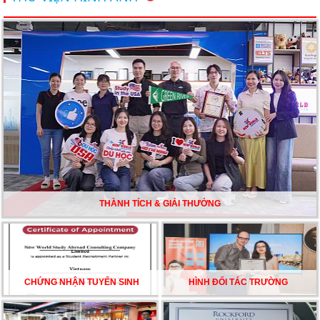
Du học Mỹ năm 2026: Cơ hội học tập và trải nghiệm tại
nền giáo dục hàng đầu
TƯ VẤN DU HỌC TOÀN DIỆN – BƯỚC ĐỆM VỮNG
CHẮC TỪ NEW WORLD EDUCATION
DU HỌC ÚC DẦN TRỞ THÀNH LỰA CHỌN HÀNG
ĐẦU CỦA DU HỌC SINH NĂM 2026 – VÀ TẤT CẢ
ĐỀU CÓ LÝ DO!!
THÀNH TÍCH & GIẢI THƯỞNG
CHẠM GIẤC MƠ DU HỌC MỸ – BẮT ĐẦU TỪ NGÀY
HỘI GHI DANH & SĂN HỌC BỔNG KỲ SPRING 2026
CHỨNG NHẬN TUYỂN SINH
HÌNH ĐỐI TÁC TRƯỜNG