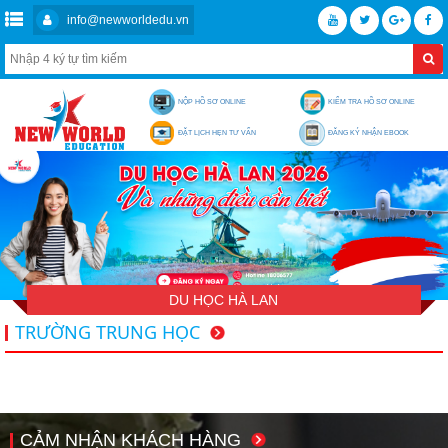
info@newworldedu.vn
NỘP HỒ SƠ ONLINE
KIỂM TRA HỒ SƠ ONLINE
ĐẶT LỊCH HẸN TƯ VẤN
ĐĂNG KÝ NHẬN EBOOK
DU HỌC HÀ LAN
TRƯỜNG TRUNG HỌC
CẢM NHẬN KHÁCH HÀNG