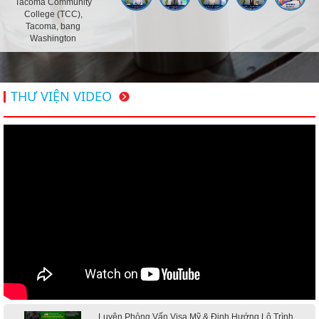
Tacoma Community
College (TCC),
Tacoma, bang
Washington
THƯ VIỆN VIDEO
Luyện Phỏng Vấn Visa Mỹ & Định Hướng Lộ Trình