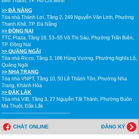
Bến Thành, TP. Hồ Chí Minh
>> ĐÀ NẴNG
Tòa nhà Thành Lợi, Tầng 2, 249 Nguyễn Văn Linh, Phường
Thanh Khê, TP. Đà Nẵng
>> ĐỒNG NAI
TTC Plaza, Tầng 18, 53–55 Võ Thị Sáu, Phường Trấn Biên,
TP. Đồng Nai
>> QUẢNG NGÃI
Tòa nhà Ricco, Tầng 3, 186 Hùng Vương, Phường Nghĩa Lộ,
Quảng Ngãi
>> NHA TRANG
Tòa nhà VNPT, Tầng 10, 50 Lê Thánh Tôn, Phường Nha
Trang, Khánh Hòa
>> ĐẮK LẮK
Tòa nhà VIB, Tầng 3, 27 Nguyễn Tất Thành, Phường Buôn
Ma Thuột, Đắk Lắk
--------------------------------------------
Tổng đài miễn cước: 1800 6577
CHÁT ONLINE
ĐĂNG KÝ
FANPAGES NEW WORLD EDUCATION