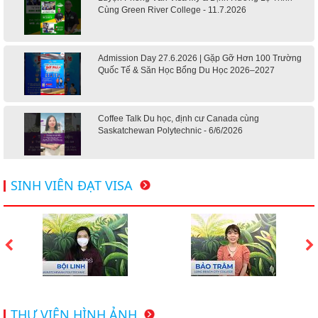
Cùng Green River College - 11.7.2026
Admission Day 27.6.2026 | Gặp Gỡ Hơn 100 Trường
Quốc Tế & Săn Học Bổng Du Học 2026–2027
Coffee Talk Du học, định cư Canada cùng
Saskatchewan Polytechnic - 6/6/2026
Hội thảo du học Mỹ 18.4.2026 - Đại học Mỹ học phí
SINH VIÊN ĐẠT VISA
dưới 20k/ năm
Du học Mỹ 2026 - Lấy bằng cử nhân lúc 20 tuổi cùng
chương trình High School Completion, Washington
Du học Thụy Sĩ 2026 – Những ưu thế nổi bật đang chờ
THƯ VIỆN HÌNH ẢNH
bạn khám phá