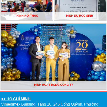
HÌNH HỘI THẢO
HÌNH DU HỌC SINH
HÌNH HOẠT ĐỘNG CÔNG TY
>> HỒ CHÍ MINH
Vimedimex Building, Tầng 10, 246 Cống Quỳnh, Phường