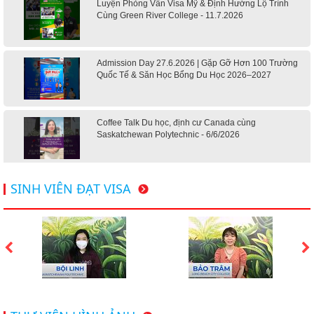
Luyện Phỏng Vấn Visa Mỹ & Định Hướng Lộ Trình
Cùng Green River College - 11.7.2026
Admission Day 27.6.2026 | Gặp Gỡ Hơn 100 Trường
Quốc Tế & Săn Học Bổng Du Học 2026–2027
Coffee Talk Du học, định cư Canada cùng
Saskatchewan Polytechnic - 6/6/2026
Hội thảo du học Mỹ 18.4.2026 - Đại học Mỹ học phí
SINH VIÊN ĐẠT VISA
dưới 20k/ năm
Du học Mỹ 2026 - Lấy bằng cử nhân lúc 20 tuổi cùng
chương trình High School Completion, Washington
Du học Thụy Sĩ 2026 – Những ưu thế nổi bật đang chờ
bạn khám phá