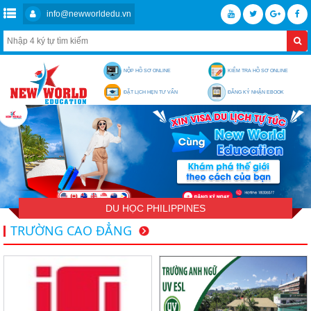
info@newworldedu.vn
NỘP HỒ SƠ ONLINE
KIỂM TRA HỒ SƠ ONLINE
ĐẶT LỊCH HẸN TƯ VẤN
ĐĂNG KÝ NHẬN EBOOK
DU HỌC PHILIPPINES
TRƯỜNG CAO ĐẲNG