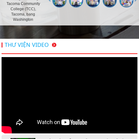
Tacoma Community
College (TCC),
Tacoma, bang
Washington
THƯ VIỆN VIDEO