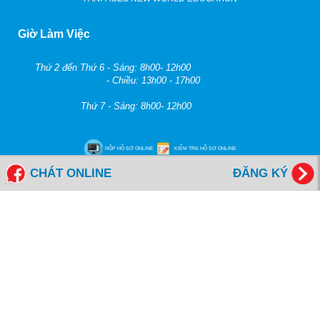
Giờ Làm Việc
Thứ 2 đến Thứ 6 - Sáng: 8h00- 12h00
- Chiều: 13h00 - 17h00
Thứ 7 - Sáng: 8h00- 12h00
NỘP HỒ SƠ ONLINE
KIỂM TRA HỒ SƠ ONLINE
CHÁT ONLINE
ĐĂNG KÝ
ĐẶT LỊCH HẸN TƯ VẤN
ĐĂNG KÝ NHẬN EBOOK
Bạn muốn trở thành đối tác của chúng tôi.
Vui lòng liên hệ info@newworldedu.vn
Copy right © 2013. Bản quyền thuộc về Cty TNHH Tư Vấn Du Học New World -
MST: 0312237685
Online: 126 | Tổng lượt truy cập: 44920832