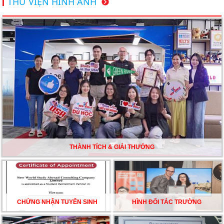
THƯ VIỆN HÌNH ẢNH
Du học Mỹ năm 2026: Cơ hội học tập và trải nghiệm tại
nền giáo dục hàng đầu
TƯ VẤN DU HỌC TOÀN DIỆN – BƯỚC ĐỆM VỮNG
CHẮC TỪ NEW WORLD EDUCATION
DU HỌC ÚC DẦN TRỞ THÀNH LỰA CHỌN HÀNG
ĐẦU CỦA DU HỌC SINH NĂM 2026 – VÀ TẤT CẢ
ĐỀU CÓ LÝ DO!!
THÀNH TÍCH & GIẢI THƯỞNG
CHẠM GIẤC MƠ DU HỌC MỸ – BẮT ĐẦU TỪ NGÀY
HỘI GHI DANH & SĂN HỌC BỔNG KỲ SPRING 2026
CHỨNG NHẬN TUYỂN SINH
HÌNH ĐỐI TÁC TRƯỜNG