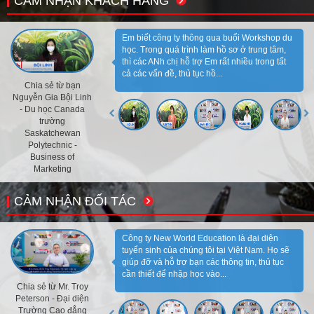
CẢM NHẬN KHÁCH HÀNG
Em biết công ty thông qua buổi Workshop du
học. Trong quá trình làm hồ sơ ở trung tâm,
thì các ANh chị hỗ trợ Em rất nhiều trong tất
cả các vấn đề, thủ tục hồ...
Chia sẻ từ bạn
Nguyễn Gia Bội Linh
- Du học Canada
trường
Saskatchewan
Polytechnic -
Business of
Marketing
CẢM NHẬN ĐỐI TÁC
Công ty New World Education là đại diện
tuyển sinh của chúng tôi tại Việt Nam. Họ sẽ
giúp đỡ và hỗ trợ bạn các thông tin, thủ tục
cần thiết để nhập học vào...
Chia sẻ từ Mr. Troy
Peterson - Đại diện
Trường Cao đẳng