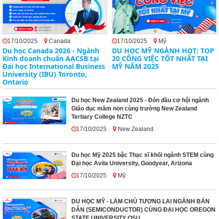
17/10/2025
Canada
17/10/2025
Mỹ
Du học Canada 2026 - Ngành
DU HỌC MỸ NGÀNH HOT: TOP
Kinh doanh chuẩn AACSB tại
20 CÔNG VIỆC TỐT NHẤT TẠI
Đại học International Business
MỸ NĂM 2025
University (IBU) Toronto,
Ontario
Du học New Zealand 2025 - Đón đầu cơ hội ngành
Giáo dục mầm non cùng trường New Zealand
Tertiary College NZTC
17/10/2025
New Zealand
Du học Mỹ 2025 bậc Thạc sĩ khối ngành STEM cùng
Đại học Avila University, Goodyear, Arizona
17/10/2025
Mỹ
DU HỌC MỸ - LÀM CHỦ TƯƠNG LAI NGÀNH BÁN
DẪN (SEMICONDUCTOR) CÙNG ĐẠI HỌC OREGON
STATE UNIVERSITY OSU