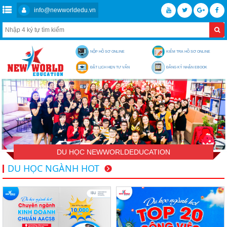
info@newworldedu.vn
NỘP HỒ SƠ ONLINE
KIỂM TRA HỒ SƠ ONLINE
ĐẶT LỊCH HẸN TƯ VẤN
ĐĂNG KÝ NHẬN EBOOK
DU HỌC NEWWORLDEDUCATION
DU HỌC NGÀNH HOT