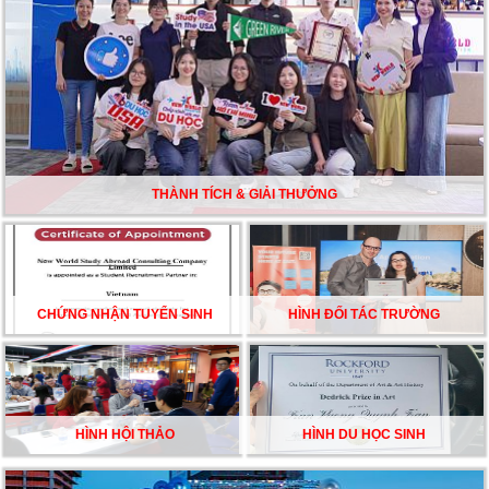
TƯ VẤN DU HỌC TOÀN DIỆN – BƯỚC ĐỆM VỮNG
CHẮC TỪ NEW WORLD EDUCATION
DU HỌC ÚC DẦN TRỞ THÀNH LỰA CHỌN HÀNG
ĐẦU CỦA DU HỌC SINH NĂM 2026 – VÀ TẤT CẢ
ĐỀU CÓ LÝ DO!!
THÀNH TÍCH & GIẢI THƯỞNG
CHẠM GIẤC MƠ DU HỌC MỸ – BẮT ĐẦU TỪ NGÀY
HỘI GHI DANH & SĂN HỌC BỔNG KỲ SPRING 2026
CHỨNG NHẬN TUYỂN SINH
HÌNH ĐỐI TÁC TRƯỜNG
HÌNH HỘI THẢO
HÌNH DU HỌC SINH