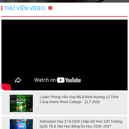
THƯ VIỆN VIDEO
Luyện Phỏng Vấn Visa Mỹ & Định Hướng Lộ Trình
Cùng Green River College - 11.7.2026
Admission Day 27.6.2026 | Gặp Gỡ Hơn 100 Trường
Quốc Tế & Săn Học Bổng Du Học 2026–2027