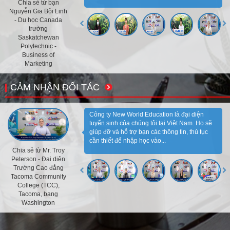
Chia sẻ từ bạn
Nguyễn Gia Bội Linh
- Du học Canada
trường
Saskatchewan
Polytechnic -
Business of
Marketing
CẢM NHẬN ĐỐI TÁC
Công ty New World Education là đại diện
tuyển sinh của chúng tôi tại Việt Nam. Họ sẽ
giúp đỡ và hỗ trợ bạn các thông tin, thủ tục
cần thiết để nhập học vào...
Chia sẻ từ Mr. Troy
Peterson - Đại diện
Trường Cao đẳng
Tacoma Community
College (TCC),
Tacoma, bang
Washington