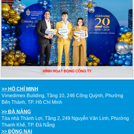
HÌNH HOẠT ĐỘNG CÔNG TY
>> HỒ CHÍ MINH
Vimedimex Building, Tầng 10, 246 Cống Quỳnh, Phường
Bến Thành, TP. Hồ Chí Minh
>> ĐÀ NẴNG
Tòa nhà Thành Lợi, Tầng 2, 249 Nguyễn Văn Linh, Phường
Thanh Khê, TP. Đà Nẵng
>> ĐỒNG NAI