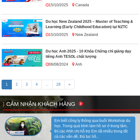
15/10/2025
Canada
Du học New Zealand 2025 – Master of Teaching &
Learning (Early Childhood Education) tại NZTC
15/10/2025
New Zealand
Du học Anh 2025 - 10 Khóa Chứng chỉ giảng dạy
tiếng Anh TESOL chất lượng
06/08/2024
Anh
1
2
3
4
...
28
»
CẢM NHẬN KHÁCH HÀNG
Em biết công ty thông qua buổi Workshop du
học. Trong quá trình làm hồ sơ ở trung tâm,
thì các ANh chị hỗ trợ Em rất nhiều trong tất
cả các vấn đề, thủ tục hồ...