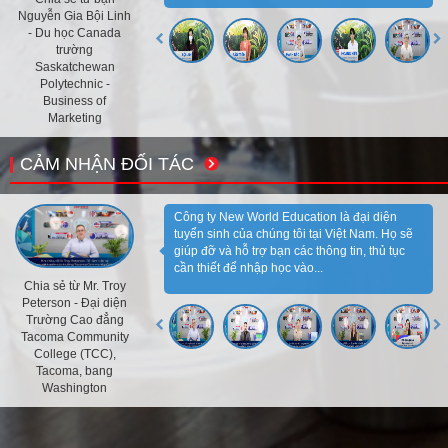
Nguyễn Gia Bội Linh
- Du học Canada
trường
Saskatchewan
Polytechnic -
Business of
Marketing
CẢM NHẬN ĐỐI TÁC
Công ty New World Education là đại diện
tuyển sinh của chúng tôi tại Việt Nam. Họ sẽ
giúp đỡ và hỗ trợ bạn các thông tin, thủ tục
cần thiết để nhập học vào...
Chia sẻ từ Mr. Troy
Peterson - Đại diện
Trường Cao đẳng
Tacoma Community
College (TCC),
Tacoma, bang
Washington