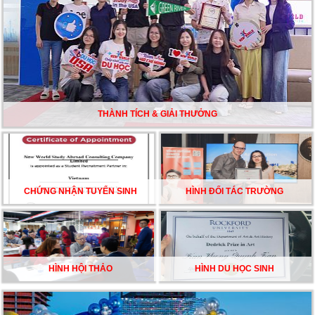
TƯ VẤN DU HỌC TOÀN DIỆN – BƯỚC ĐỆM VỮNG
CHẮC TỪ NEW WORLD EDUCATION
DU HỌC ÚC DẦN TRỞ THÀNH LỰA CHỌN HÀNG
ĐẦU CỦA DU HỌC SINH NĂM 2026 – VÀ TẤT CẢ
ĐỀU CÓ LÝ DO!!
THÀNH TÍCH & GIẢI THƯỞNG
CHẠM GIẤC MƠ DU HỌC MỸ – BẮT ĐẦU TỪ NGÀY
HỘI GHI DANH & SĂN HỌC BỔNG KỲ SPRING 2026
CHỨNG NHẬN TUYỂN SINH
HÌNH ĐỐI TÁC TRƯỜNG
HÌNH HỘI THẢO
HÌNH DU HỌC SINH