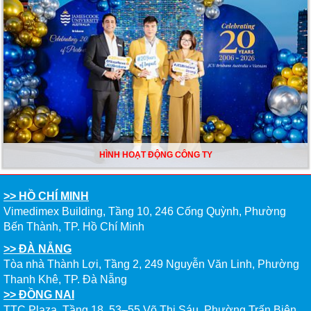
HÌNH HOẠT ĐỘNG CÔNG TY
>> HỒ CHÍ MINH
Vimedimex Building, Tầng 10, 246 Cống Quỳnh, Phường
Bến Thành, TP. Hồ Chí Minh
>> ĐÀ NẴNG
Tòa nhà Thành Lợi, Tầng 2, 249 Nguyễn Văn Linh, Phường
Thanh Khê, TP. Đà Nẵng
>> ĐỒNG NAI
TTC Plaza, Tầng 18, 53–55 Võ Thị Sáu, Phường Trấn Biên,