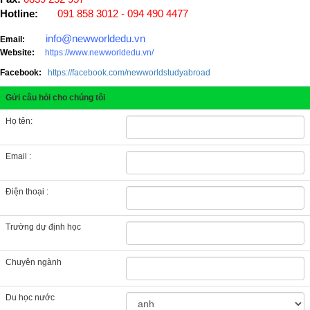
Hotline:
091 858 3012 - 094 490 4477
info@newworldedu.vn
Email:
Website:
https://www.newworldedu.vn/
Facebook:
https://facebook.com/newworldstudyabroad
Gửi câu hỏi cho chúng tôi
Họ tên:
Email :
Điện thoại :
Trường dự định học
Chuyên ngành
Du học nước