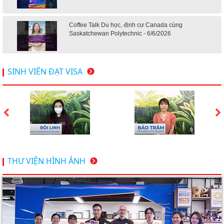
Coffee Talk Du học, định cư Canada cùng
Saskatchewan Polytechnic - 6/6/2026
Hội thảo du học Mỹ 18.4.2026 - Đại học Mỹ học phí
SINH VIÊN ĐẠT VISA
dưới 20k/ năm
Du học Mỹ 2026 - Lấy bằng cử nhân lúc 20 tuổi cùng
chương trình High School Completion, Washington
Du học Thụy Sĩ 2026 – Những ưu thế nổi bật đang chờ
THƯ VIỆN HÌNH ẢNH
bạn khám phá
Du học Mỹ năm 2026: Cơ hội học tập và trải nghiệm tại
nền giáo dục hàng đầu