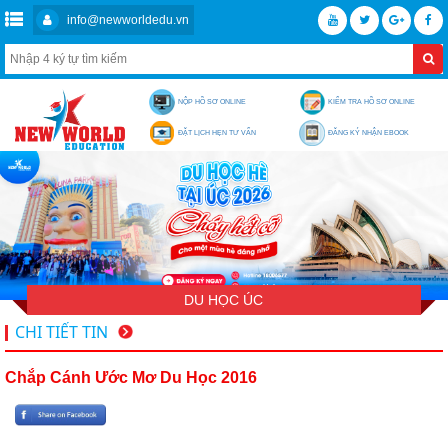
info@newworldedu.vn
NỘP HỒ SƠ ONLINE
KIỂM TRA HỒ SƠ ONLINE
ĐẶT LỊCH HẸN TƯ VẤN
ĐĂNG KÝ NHẬN EBOOK
DU HỌC ÚC
CHI TIẾT TIN
Chắp Cánh Ước Mơ Du Học 2016