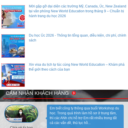
Mời gặp gỡ đại diện các trường Mỹ, Canada, Úc, New Zealand
tại văn phòng New World Education trong tháng 9 – Chuẩn bị
hành trang du học 2026
Du học Úc 2026 - Thông tin tổng quan, điều kiện, chi phí, chính
sách
Xin visa du lịch tự túc cùng New World Education – Khám phá
thế giới theo cách của bạn
CẢM NHẬN KHÁCH HÀNG
Em biết công ty thông qua buổi Workshop du
học. Trong quá trình làm hồ sơ ở trung tâm,
thì các ANh chị hỗ trợ Em rất nhiều trong tất
cả các vấn đề, thủ tục hồ...
Chia sẻ từ bạn