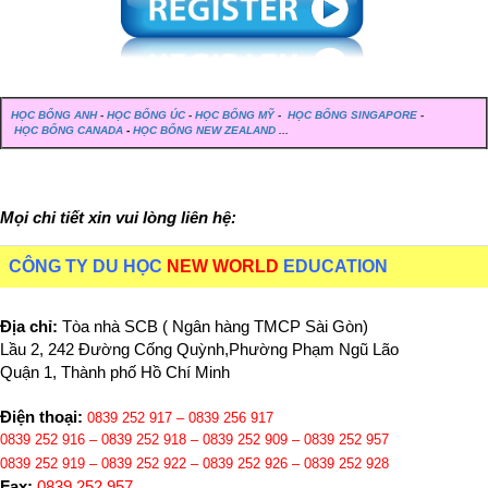
HỌC BỔNG ANH
-
HỌC BỔNG ÚC
-
HỌC BỔNG MỸ
-
HỌC BỔNG SINGAPORE
-
HỌC BỔNG CANADA
-
HỌC BỔNG NEW ZEALAND
...
Mọi chi tiết xin vui lòng liên hệ:
CÔNG TY DU HỌC
NEW WORLD
EDUCATION
Địa chỉ:
Tòa nhà SCB ( Ngân hàng TMCP Sài Gòn)
Lầu 2, 242 Đường Cống Quỳnh,Phường Phạm Ngũ Lão
Quận 1, Thành phố Hồ Chí Minh
Điện thoại:
0839 252 917 – 0839 256 917
0839 252 916 – 0839 252 918
–
0839 252 909
–
0839 252 957
0839 252 919
– 0839 252 922 – 0839 252 926 – 0839 252 928
Fax:
0839 252 957