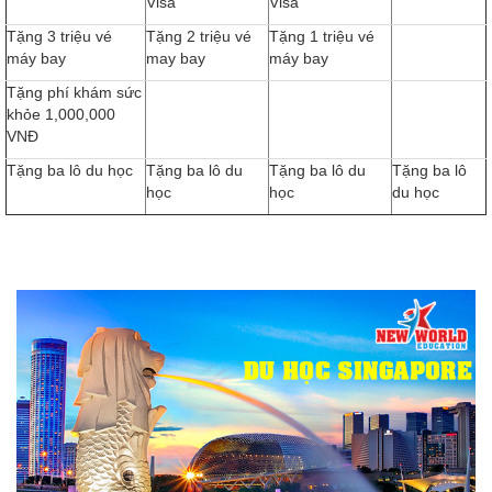
Visa
Visa
Tặng 3 triệu vé
Tặng 2 triệu vé
Tặng 1 triệu vé
máy bay
may bay
máy bay
Tặng phí khám sức
khỏe 1,000,000
VNĐ
Tặng ba lô du học
Tặng ba lô du
Tặng ba lô du
Tặng ba lô
học
học
du học