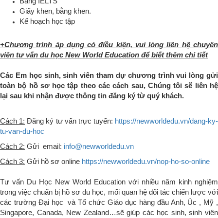
Bằng IELTS
Giấy khen, bằng khen.
Kế hoạch học tập
+Chương trình áp dụng có điều kiện, vui lòng liên hệ chuyên
viên tư vấn du học New World Education để biết thêm chi tiết
Các Em học sinh, sinh viên tham dự chương trình vui lòng gửi
toàn bộ hồ sơ học tập theo các cách sau, Chúng tôi sẽ liên hệ
lại sau khi nhận được thông tin đăng ký từ quý khách.
Cách 1:
Đăng ký tư vấn trực tuyến:
https://newworldedu.vn/dang-ky-
tu-van-du-hoc
Cách 2:
Gửi email:
info@newworldedu.vn
Cách 3:
Gửi hồ sơ online
https://newworldedu.vn/nop-ho-so-online
Tư vấn Du Học New World Education với nhiều năm kinh nghiệm
trong việc chuẩn bị hồ sơ du học, mối quan hệ đối tác chiến lược với
các trường Đại học và Tổ chức Giáo dục hàng đầu Anh, Úc , Mỹ ,
Singapore, Canada, New Zealand…sẽ giúp các học sinh, sinh viên