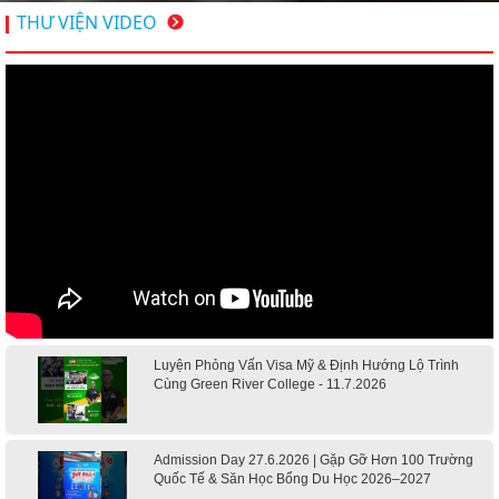
THƯ VIỆN VIDEO
Luyện Phỏng Vấn Visa Mỹ & Định Hướng Lộ Trình
Cùng Green River College - 11.7.2026
Admission Day 27.6.2026 | Gặp Gỡ Hơn 100 Trường
Quốc Tế & Săn Học Bổng Du Học 2026–2027