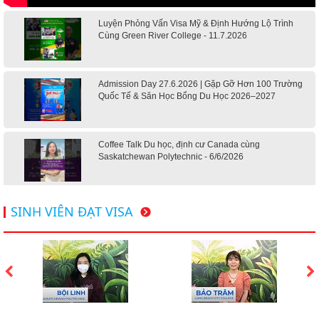
Luyện Phỏng Vấn Visa Mỹ & Định Hướng Lộ Trình
Cùng Green River College - 11.7.2026
Admission Day 27.6.2026 | Gặp Gỡ Hơn 100 Trường
Quốc Tế & Săn Học Bổng Du Học 2026–2027
Coffee Talk Du học, định cư Canada cùng
Saskatchewan Polytechnic - 6/6/2026
Hội thảo du học Mỹ 18.4.2026 - Đại học Mỹ học phí
SINH VIÊN ĐẠT VISA
dưới 20k/ năm
Du học Mỹ 2026 - Lấy bằng cử nhân lúc 20 tuổi cùng
chương trình High School Completion, Washington