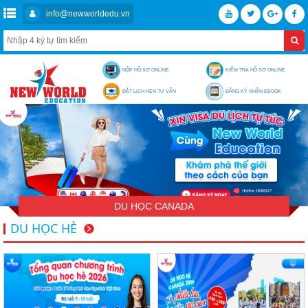
info@newworldedu.vn
NỘP HỒ SƠ ONLINE
KIỂM TRA HỒ SƠ ONLINE
ĐẶT LỊCH HẸN TƯ VẤN
ĐĂNG KÝ NHẬN EBOOK
DU HỌC CANADA
DU HỌC HÈ