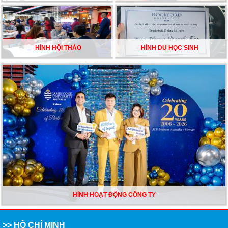
HÌNH HỘI THẢO
HÌNH DU HỌC SINH
HÌNH HOẠT ĐỘNG CÔNG TY
>> HỒ CHÍ MINH