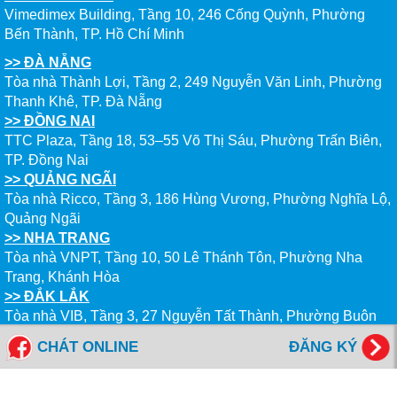
Vimedimex Building, Tầng 10, 246 Cống Quỳnh, Phường
Bến Thành, TP. Hồ Chí Minh
>> ĐÀ NẴNG
Tòa nhà Thành Lợi, Tầng 2, 249 Nguyễn Văn Linh, Phường
Thanh Khê, TP. Đà Nẵng
>> ĐỒNG NAI
TTC Plaza, Tầng 18, 53–55 Võ Thị Sáu, Phường Trấn Biên,
TP. Đồng Nai
>> QUẢNG NGÃI
Tòa nhà Ricco, Tầng 3, 186 Hùng Vương, Phường Nghĩa Lộ,
Quảng Ngãi
>> NHA TRANG
Tòa nhà VNPT, Tầng 10, 50 Lê Thánh Tôn, Phường Nha
Trang, Khánh Hòa
>> ĐẮK LẮK
Tòa nhà VIB, Tầng 3, 27 Nguyễn Tất Thành, Phường Buôn
Ma Thuột, Đắk Lắk
CHÁT ONLINE
ĐĂNG KÝ
--------------------------------------------
Tổng đài miễn cước: 1800 6577