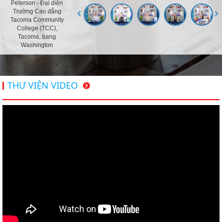
Peterson - Đại diện
Trường Cao đẳng
Tacoma Community
College (TCC),
Tacoma, bang
Washington
THƯ VIỆN VIDEO