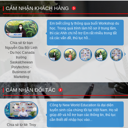
CẢM NHẬN KHÁCH HÀNG
Em biết công ty thông qua buổi Workshop du
học. Trong quá trình làm hồ sơ ở trung tâm,
thì các ANh chị hỗ trợ Em rất nhiều trong tất
cả các vấn đề, thủ tục hồ...
Chia sẻ từ bạn
Nguyễn Gia Bội Linh
- Du học Canada
trường
Saskatchewan
Polytechnic -
Business of
Marketing
CẢM NHẬN ĐỐI TÁC
Công ty New World Education là đại diện
tuyển sinh của chúng tôi tại Việt Nam. Họ sẽ
giúp đỡ và hỗ trợ bạn các thông tin, thủ tục
cần thiết để nhập học vào...
Chia sẻ từ Mr. Troy