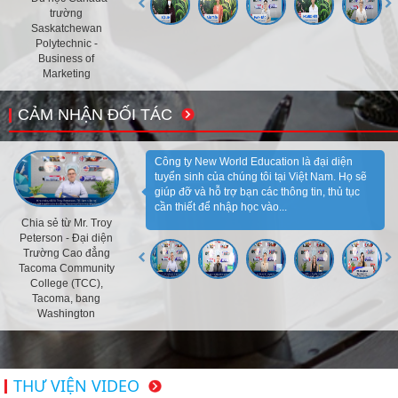
trường
Saskatchewan
Polytechnic -
Business of
Marketing
CẢM NHẬN ĐỐI TÁC
Công ty New World Education là đại diện
tuyển sinh của chúng tôi tại Việt Nam. Họ sẽ
giúp đỡ và hỗ trợ bạn các thông tin, thủ tục
cần thiết để nhập học vào...
Chia sẻ từ Mr. Troy
Peterson - Đại diện
Trường Cao đẳng
Tacoma Community
College (TCC),
Tacoma, bang
Washington
THƯ VIỆN VIDEO