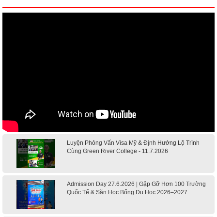
Luyện Phỏng Vấn Visa Mỹ & Định Hướng Lộ Trình
Cùng Green River College - 11.7.2026
Admission Day 27.6.2026 | Gặp Gỡ Hơn 100 Trường
Quốc Tế & Săn Học Bổng Du Học 2026–2027