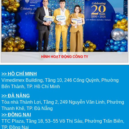
HÌNH HOẠT ĐỘNG CÔNG TY
>> HỒ CHÍ MINH
Vimedimex Building, Tầng 10, 246 Cống Quỳnh, Phường
Bến Thành, TP. Hồ Chí Minh
>> ĐÀ NẴNG
Tòa nhà Thành Lợi, Tầng 2, 249 Nguyễn Văn Linh, Phường
Thanh Khê, TP. Đà Nẵng
>> ĐỒNG NAI
TTC Plaza, Tầng 18, 53–55 Võ Thị Sáu, Phường Trấn Biên,
TP. Đồng Nai