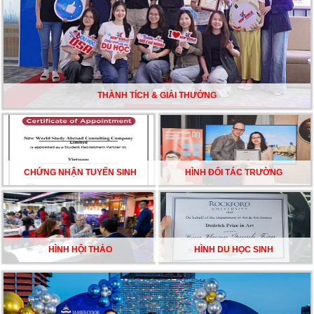
CHẮC TỪ NEW WORLD EDUCATION
DU HỌC ÚC DẦN TRỞ THÀNH LỰA CHỌN HÀNG
ĐẦU CỦA DU HỌC SINH NĂM 2026 – VÀ TẤT CẢ
ĐỀU CÓ LÝ DO!!
THÀNH TÍCH & GIẢI THƯỞNG
CHẠM GIẤC MƠ DU HỌC MỸ – BẮT ĐẦU TỪ NGÀY
HỘI GHI DANH & SĂN HỌC BỔNG KỲ SPRING 2026
CHỨNG NHẬN TUYỂN SINH
HÌNH ĐỐI TÁC TRƯỜNG
HÌNH HỘI THẢO
HÌNH DU HỌC SINH