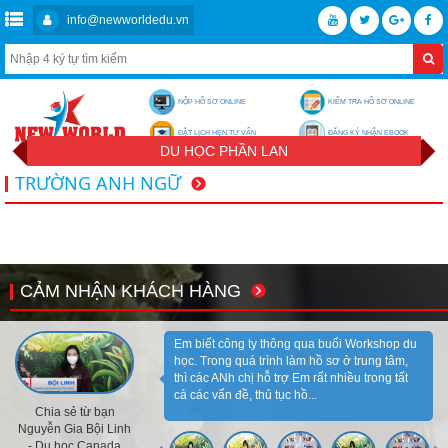
info@newworldedu.vn
NỘP HỒ SƠ ONLINE
KIỂM TRA HỒ SƠ ONLINE
ĐẶT LỊCH HẸN TƯ VẤN
ĐĂNG KÝ NHẬN EBOOK
DU HỌC PHẦN LAN
TRƯỜNG ANH NGỮ
CẢM NHẬN KHÁCH HÀNG
Em biết công ty thông qua buổi Workshop du
học. Trong quá trình làm hồ sơ ở trung tâm,
thì các ANh chị hỗ trợ Em rất nhiều trong tất
cả các vấn đề, thủ tục hồ...
Chia sẻ từ bạn
Nguyễn Gia Bội Linh
- Du học Canada