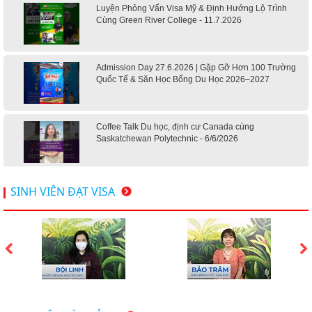
Luyện Phỏng Vấn Visa Mỹ & Định Hướng Lộ Trình
Cùng Green River College - 11.7.2026
Admission Day 27.6.2026 | Gặp Gỡ Hơn 100 Trường
Quốc Tế & Săn Học Bổng Du Học 2026–2027
Coffee Talk Du học, định cư Canada cùng
Saskatchewan Polytechnic - 6/6/2026
Hội thảo du học Mỹ 18.4.2026 - Đại học Mỹ học phí
SINH VIÊN ĐẠT VISA
dưới 20k/ năm
Du học Mỹ 2026 - Lấy bằng cử nhân lúc 20 tuổi cùng
chương trình High School Completion, Washington
Du học Thụy Sĩ 2026 – Những ưu thế nổi bật đang chờ