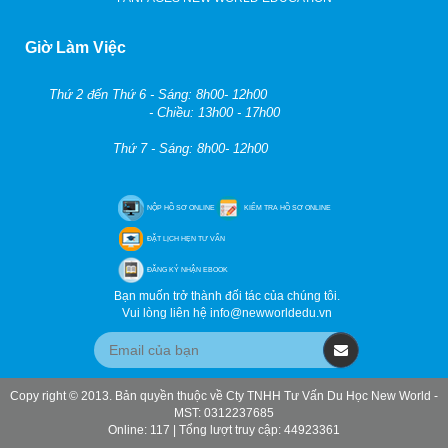
Giờ Làm Việc
Thứ 2 đến Thứ 6 - Sáng: 8h00- 12h00
- Chiều: 13h00 - 17h00
Thứ 7 - Sáng: 8h00- 12h00
NỘP HỒ SƠ ONLINE
KIỂM TRA HỒ SƠ ONLINE
ĐẶT LỊCH HẸN TƯ VẤN
ĐĂNG KÝ NHẬN EBOOK
Bạn muốn trở thành đối tác của chúng tôi.
Vui lòng liên hệ info@newworldedu.vn
Copy right © 2013. Bản quyền thuộc về Cty TNHH Tư Vấn Du Học New World -
MST: 0312237685
Online: 117 | Tổng lượt truy cập: 44923361