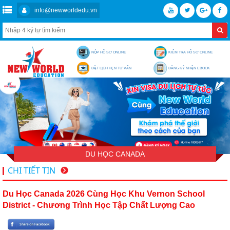
info@newworldedu.vn
NỘP HỒ SƠ ONLINE
KIỂM TRA HỒ SƠ ONLINE
ĐẶT LỊCH HẸN TƯ VẤN
ĐĂNG KÝ NHẬN EBOOK
DU HỌC CANADA
CHI TIẾT TIN
Du Học Canada 2026 Cùng Học Khu Vernon School
District - Chương Trình Học Tập Chất Lượng Cao