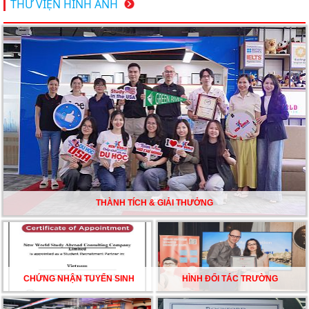
THƯ VIỆN HÌNH ẢNH
bạn khám phá
Du học Mỹ năm 2026: Cơ hội học tập và trải nghiệm tại
nền giáo dục hàng đầu
TƯ VẤN DU HỌC TOÀN DIỆN – BƯỚC ĐỆM VỮNG
CHẮC TỪ NEW WORLD EDUCATION
DU HỌC ÚC DẦN TRỞ THÀNH LỰA CHỌN HÀNG
ĐẦU CỦA DU HỌC SINH NĂM 2026 – VÀ TẤT CẢ
ĐỀU CÓ LÝ DO!!
THÀNH TÍCH & GIẢI THƯỞNG
CHẠM GIẤC MƠ DU HỌC MỸ – BẮT ĐẦU TỪ NGÀY
HỘI GHI DANH & SĂN HỌC BỔNG KỲ SPRING 2026
CHỨNG NHẬN TUYỂN SINH
HÌNH ĐỐI TÁC TRƯỜNG