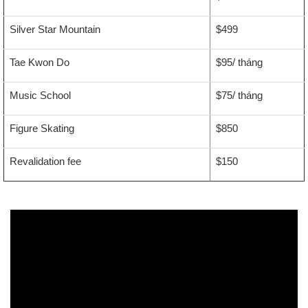
Silver Star Mountain
$499
Tae Kwon Do
$95/ tháng
Music School
$75/ tháng
Figure Skating
$850
Revalidation fee
$150