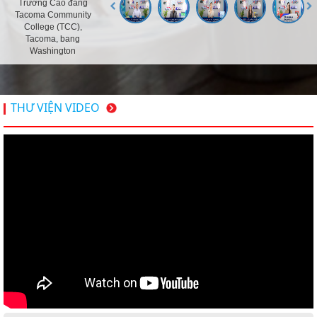
Trường Cao đẳng
Tacoma Community
College (TCC),
Tacoma, bang
Washington
THƯ VIỆN VIDEO