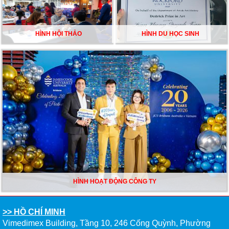
HÌNH HỘI THẢO
HÌNH DU HỌC SINH
HÌNH HOẠT ĐỘNG CÔNG TY
>> HỒ CHÍ MINH
Vimedimex Building, Tầng 10, 246 Cống Quỳnh, Phường