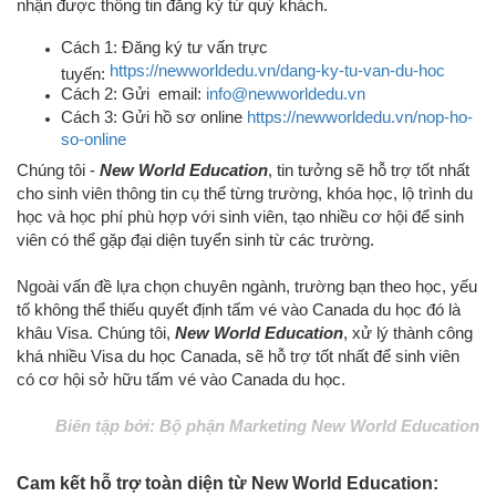
nhận được thông tin đăng ký từ quý khách.
Cách 1: Đăng ký tư vấn trực
https://newworldedu.vn/dang-ky-tu-van-du-hoc
tuyến:
Cách 2: Gửi email:
info@newworldedu.vn
Cách 3: Gửi hồ sơ online
https://newworldedu.vn/nop-ho-
so-online
Chúng tôi -
New World Education
, tin tưởng sẽ hỗ trợ tốt nhất
cho sinh viên thông tin cụ thể từng trường, khóa học, lộ trình du
học và học phí phù hợp với sinh viên, tạo nhiều cơ hội để sinh
viên có thể gặp đại diện tuyển sinh từ các trường.
Ngoài vấn đề lựa chọn chuyên ngành, trường bạn theo học, yếu
tố không thể thiếu quyết định tấm vé vào Canada du học đó là
khâu Visa. Chúng tôi,
New World Education
, xử lý thành công
khá nhiều Visa du học Canada, sẽ hỗ trợ tốt nhất để sinh viên
có cơ hội sở hữu tấm vé vào Canada du học
.
Biên tập bởi: Bộ phận Marketing New World Education
Cam kết hỗ trợ toàn diện từ New World Education: