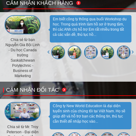
CẢM NHẬN KHÁCH HÀNG
Em biết công ty thông qua buổi Workshop du
học. Trong quá trình làm hồ sơ ở trung tâm,
thì các ANh chị hỗ trợ Em rất nhiều trong tất
cả các vấn đề, thủ tục hồ...
Chia sẻ từ bạn
Nguyễn Gia Bội Linh
- Du học Canada
trường
Saskatchewan
Polytechnic -
Business of
Marketing
CẢM NHẬN ĐỐI TÁC
Công ty New World Education là đại diện
tuyển sinh của chúng tôi tại Việt Nam. Họ sẽ
giúp đỡ và hỗ trợ bạn các thông tin, thủ tục
cần thiết để nhập học vào...
Chia sẻ từ Mr. Troy
Peterson - Đại diện