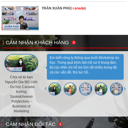
TRẦN XUÂN PHÚ(
canada
)
CẢM NHẬN KHÁCH HÀNG
Em biết công ty thông qua buổi Workshop du
học. Trong quá trình làm hồ sơ ở trung tâm,
thì các ANh chị hỗ trợ Em rất nhiều trong tất
cả các vấn đề, thủ tục hồ...
Chia sẻ từ bạn
Nguyễn Gia Bội Linh
- Du học Canada
trường
Saskatchewan
Polytechnic -
Business of
Marketing
CẢM NHẬN ĐỐI TÁC