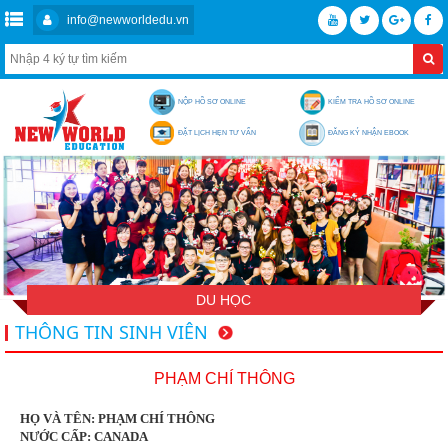
info@newworldedu.vn
NỘP HỒ SƠ ONLINE
KIỂM TRA HỒ SƠ ONLINE
ĐẶT LỊCH HẸN TƯ VẤN
ĐĂNG KÝ NHẬN EBOOK
DU HỌC
THÔNG TIN SINH VIÊN
PHẠM CHÍ THÔNG
HỌ VÀ TÊN: PHẠM CHÍ THÔNG
NƯỚC CẤP: CANADA