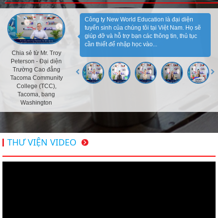
Công ty New World Education là đại diện
tuyển sinh của chúng tôi tại Việt Nam. Họ sẽ
giúp đỡ và hỗ trợ bạn các thông tin, thủ tục
cần thiết để nhập học vào...
Chia sẻ từ Mr. Troy
Peterson - Đại diện
Trường Cao đẳng
Tacoma Community
College (TCC),
Tacoma, bang
Washington
THƯ VIỆN VIDEO