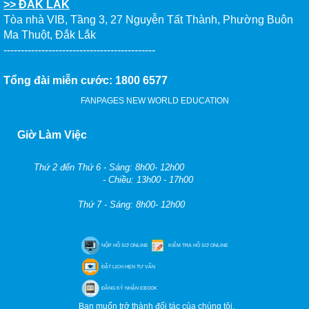
>> ĐẮK LẮK
Tòa nhà VIB, Tầng 3, 27 Nguyễn Tất Thành, Phường Buôn
Ma Thuột, Đắk Lắk
--------------------------------------------
Tổng đài miễn cước: 1800 6577
FANPAGES NEW WORLD EDUCATION
Giờ Làm Việc
Thứ 2 đến Thứ 6 - Sáng: 8h00- 12h00
- Chiều: 13h00 - 17h00
Thứ 7 - Sáng: 8h00- 12h00
NỘP HỒ SƠ ONLINE
KIỂM TRA HỒ SƠ ONLINE
ĐẶT LỊCH HẸN TƯ VẤN
ĐĂNG KÝ NHẬN EBOOK
Bạn muốn trở thành đối tác của chúng tôi.