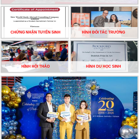
CHẠM GIẤC MƠ DU HỌC MỸ – BẮT ĐẦU TỪ NGÀY
HỘI GHI DANH & SĂN HỌC BỔNG KỲ SPRING 2026
CHỨNG NHẬN TUYỂN SINH
HÌNH ĐỐI TÁC TRƯỜNG
HÌNH HỘI THẢO
HÌNH DU HỌC SINH