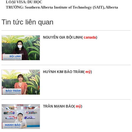
LOẠI VISA: DU HỌC
TRƯỜNG: Southern Alberta Institute of Technology (SAIT), Alberta
Tin tức liên quan
NGUYỄN GIA BỘI LINH(
canada
)
HUỲNH KIM BẢO TRÂM(
mỹ
)
TRẦN MẠNH BẢO(
mỹ
)