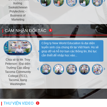
trường
Saskatchewan
Polytechnic -
Business of
Marketing
CẢM NHẬN ĐỐI TÁC
Công ty New World Education là đại diện
tuyển sinh của chúng tôi tại Việt Nam. Họ sẽ
giúp đỡ và hỗ trợ bạn các thông tin, thủ tục
cần thiết để nhập học vào...
Chia sẻ từ Mr. Troy
Peterson - Đại diện
Trường Cao đẳng
Tacoma Community
College (TCC),
Tacoma, bang
Washington
THƯ VIỆN VIDEO