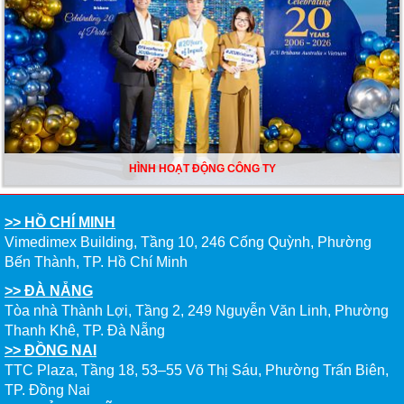
HÌNH HOẠT ĐỘNG CÔNG TY
>> HỒ CHÍ MINH
Vimedimex Building, Tầng 10, 246 Cống Quỳnh, Phường
Bến Thành, TP. Hồ Chí Minh
>> ĐÀ NẴNG
Tòa nhà Thành Lợi, Tầng 2, 249 Nguyễn Văn Linh, Phường
Thanh Khê, TP. Đà Nẵng
>> ĐỒNG NAI
TTC Plaza, Tầng 18, 53–55 Võ Thị Sáu, Phường Trấn Biên,
TP. Đồng Nai