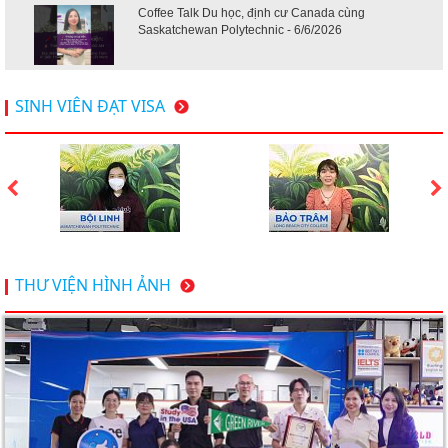
Coffee Talk Du học, định cư Canada cùng
Saskatchewan Polytechnic - 6/6/2026
Hội thảo du học Mỹ 18.4.2026 - Đại học Mỹ học phí
SINH VIÊN ĐẠT VISA
dưới 20k/ năm
Du học Mỹ 2026 - Lấy bằng cử nhân lúc 20 tuổi cùng
chương trình High School Completion, Washington
Du học Thụy Sĩ 2026 – Những ưu thế nổi bật đang chờ
THƯ VIỆN HÌNH ẢNH
bạn khám phá
Du học Mỹ năm 2026: Cơ hội học tập và trải nghiệm tại
nền giáo dục hàng đầu
TƯ VẤN DU HỌC TOÀN DIỆN – BƯỚC ĐỆM VỮNG