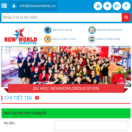
info@newworldedu.vn
NỘP HỒ SƠ ONLINE
KIỂM TRA HỒ SƠ ONLINE
ĐẶT LỊCH HẸN TƯ VẤN
ĐĂNG KÝ NHẬN EBOOK
DU HỌC NEWWORLDEDUCATION
CHI TIẾT TIN
Gửi câu hỏi cho chúng tôi
Họ tên: