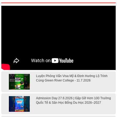
Luyện Phỏng Vấn Visa Mỹ & Định Hướng Lộ Trình
Cùng Green River College - 11.7.2026
Admission Day 27.6.2026 | Gặp Gỡ Hơn 100 Trường
Quốc Tế & Săn Học Bổng Du Học 2026–2027