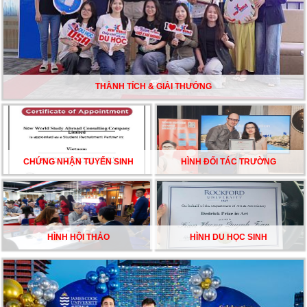
CHẮC TỪ NEW WORLD EDUCATION
DU HỌC ÚC DẦN TRỞ THÀNH LỰA CHỌN HÀNG
ĐẦU CỦA DU HỌC SINH NĂM 2026 – VÀ TẤT CẢ
ĐỀU CÓ LÝ DO!!
THÀNH TÍCH & GIẢI THƯỞNG
CHẠM GIẤC MƠ DU HỌC MỸ – BẮT ĐẦU TỪ NGÀY
HỘI GHI DANH & SĂN HỌC BỔNG KỲ SPRING 2026
CHỨNG NHẬN TUYỂN SINH
HÌNH ĐỐI TÁC TRƯỜNG
HÌNH HỘI THẢO
HÌNH DU HỌC SINH