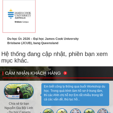
Du học Úc 2026 – Đại học James Cook University
Brisbane (JCUB), bang Queensland
Hệ thống đang cập nhật, phiền bạn xem
mục khác.
CẢM NHẬN KHÁCH HÀNG
Em biết công ty thông qua buổi Workshop du
học. Trong quá trình làm hồ sơ ở trung tâm,
thì các ANh chị hỗ trợ Em rất nhiều trong tất
cả các vấn đề, thủ tục hồ...
Chia sẻ từ bạn
Nguyễn Gia Bội Linh
- Du học Canada