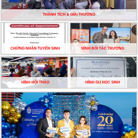
ĐẦU CỦA DU HỌC SINH NĂM 2026 – VÀ TẤT CẢ
ĐỀU CÓ LÝ DO!!
THÀNH TÍCH & GIẢI THƯỞNG
CHẠM GIẤC MƠ DU HỌC MỸ – BẮT ĐẦU TỪ NGÀY
HỘI GHI DANH & SĂN HỌC BỔNG KỲ SPRING 2026
CHỨNG NHẬN TUYỂN SINH
HÌNH ĐỐI TÁC TRƯỜNG
HÌNH HỘI THẢO
HÌNH DU HỌC SINH