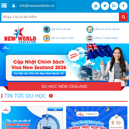
info@newworldedu.vn
NỘP HỒ SƠ ONLINE
KIỂM TRA HỒ SƠ ONLINE
ĐẶT LỊCH HẸN TƯ VẤN
ĐĂNG KÝ NHẬN EBOOK
DU HỌC NEW ZEALAND
TIN TỨC DU HỌC