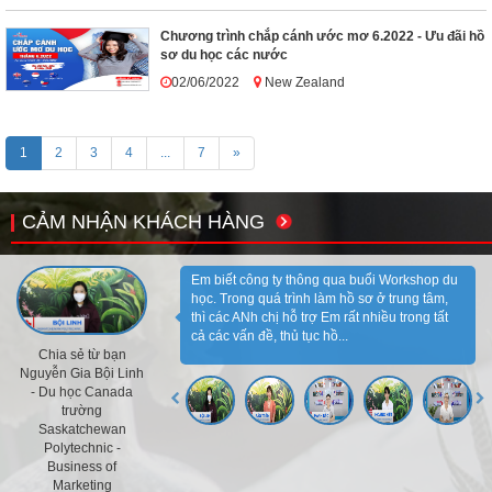
Chương trình chắp cánh ước mơ 6.2022 - Ưu đãi hồ
sơ du học các nước
02/06/2022
New Zealand
1
2
3
4
...
7
»
CẢM NHẬN KHÁCH HÀNG
Em biết công ty thông qua buổi Workshop du
học. Trong quá trình làm hồ sơ ở trung tâm,
thì các ANh chị hỗ trợ Em rất nhiều trong tất
cả các vấn đề, thủ tục hồ...
Chia sẻ từ bạn
Nguyễn Gia Bội Linh
- Du học Canada
trường
Saskatchewan
Polytechnic -
Business of
Marketing