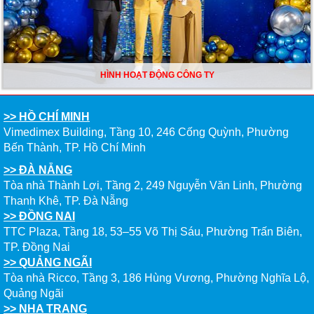
HÌNH HOẠT ĐỘNG CÔNG TY
>> HỒ CHÍ MINH
Vimedimex Building, Tầng 10, 246 Cống Quỳnh, Phường
Bến Thành, TP. Hồ Chí Minh
>> ĐÀ NẴNG
Tòa nhà Thành Lợi, Tầng 2, 249 Nguyễn Văn Linh, Phường
Thanh Khê, TP. Đà Nẵng
>> ĐỒNG NAI
TTC Plaza, Tầng 18, 53–55 Võ Thị Sáu, Phường Trấn Biên,
TP. Đồng Nai
>> QUẢNG NGÃI
Tòa nhà Ricco, Tầng 3, 186 Hùng Vương, Phường Nghĩa Lộ,
Quảng Ngãi
>> NHA TRANG