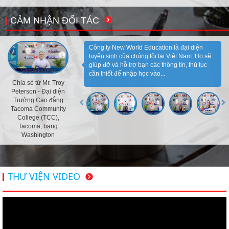
CẢM NHẬN ĐỐI TÁC
Công ty New World Education là đại diện
tuyển sinh của chúng tôi tại Việt Nam. Họ sẽ
giúp đỡ và hỗ trợ bạn các thông tin, thủ tục
cần thiết để nhập học vào...
Chia sẻ từ Mr. Troy
Peterson - Đại diện
Trường Cao đẳng
Tacoma Community
College (TCC),
Tacoma, bang
Washington
THƯ VIỆN VIDEO