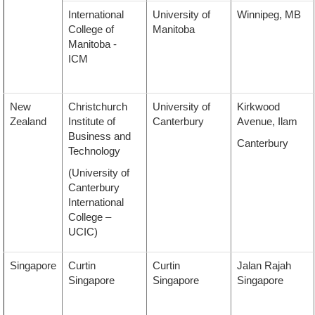
International
University of
Winnipeg, MB
College of
Manitoba
Manitoba
-
ICM
New
Christchurch
University of
Kirkwood
Zealand
Institute of
Canterbury
Avenue, Ilam
Business and
Canterbury
Technology
(University of
Canterbury
International
College –
UCIC)
Singapore
Curtin
Curtin
Jalan Rajah
Singapore
Singapore
Singapore