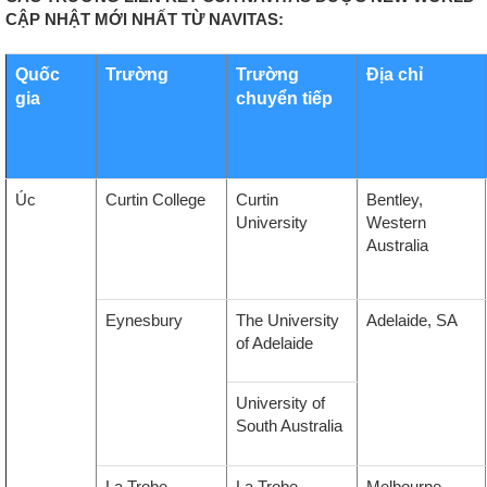
CẬP NHẬT MỚI NHẤT TỪ NAVITAS:
Quốc
Trường
Trường
Địa chỉ
gia
chuyển tiếp
Úc
Curtin College
Curtin
Bentley,
University
Western
Australia
Eynesbury
The University
Adelaide, SA
of Adelaide
University of
South Australia
La Trobe
La Trobe
Melbourne,