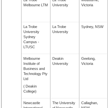
Melbourne LTM
University
Victoria
La Trobe
La Trobe
Sydney, NSW
University
University
Sydney
Campus -
LTUSC
Melbourne
Deakin
Geelong,
Institute of
University
Victoria
Business and
Technology Pty
Ltd
( Deakin
College)
Newcastle
The University
Callaghan,
International
of Newcastle
NSW