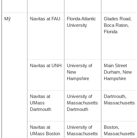
Mỹ
Navitas at FAU
Florida Atlantic
Glades Road,
University
Boca Raton,
Florida
Navitas at UNH
University of
Main Street
New
Durham, New
Hampshire
Hampshire
Navitas at
University of
Dartmouth,
UMass
Massachusetts
Massachusetts
Dartmouth
Dartmouth
Navitas at
University of
Boston,
UMass Boston
Massachusetts
Massachusetts