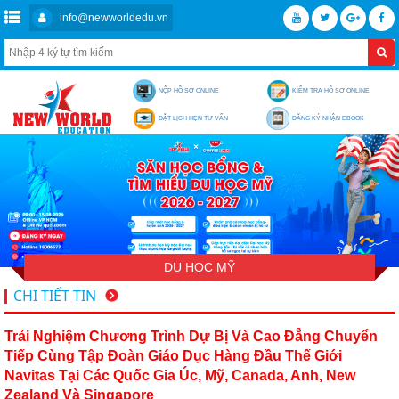
info@newworldedu.vn
NỘP HỒ SƠ ONLINE
KIỂM TRA HỒ SƠ ONLINE
ĐẶT LỊCH HẸN TƯ VẤN
ĐĂNG KÝ NHẬN EBOOK
DU HỌC MỸ
CHI TIẾT TIN
Trải Nghiệm Chương Trình Dự Bị Và Cao Đẳng Chuyển
Tiếp Cùng Tập Đoàn Giáo Dục Hàng Đầu Thế Giới
Navitas Tại Các Quốc Gia Úc, Mỹ, Canada, Anh, New
Zealand Và Singapore