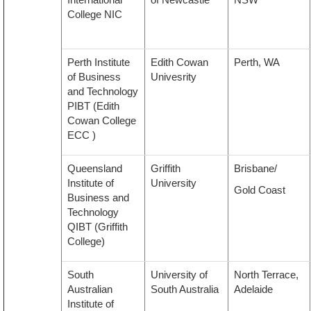
College NIC
Perth Institute
Edith Cowan
Perth, WA
of Business
Univesrity
and Technology
PIBT
(Edith
Cowan College
ECC )
Queensland
Griffith
Brisbane/
Institute of
University
Gold Coast
Business and
Technology
QIBT (
Griffith
College
)
South
University of
North Terrace,
Australian
South Australia
Adelaide
Institute of