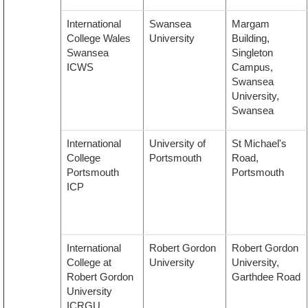
International
Swansea
Margam
College Wales
University
Building,
Swansea
Singleton
ICWS
Campus,
Swansea
University,
Swansea
International
University of
St Michael's
College
Portsmouth
Road,
Portsmouth
Portsmouth
ICP
International
Robert Gordon
Robert Gordon
College at
University
University,
Robert Gordon
Garthdee Road
University
ICRGU