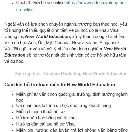
Cách 3: Gửi hồ sơ online
https://newworldedu.vn/nop-ho-
so-online
Ngoài vấn đề lựa chọn chuyên ngành, trường bạn theo học, yếu
tố không thể thiếu quyết định tấm vé du học đó là khâu Visa.
Chúng tôi,
New World Education
, xử lý thành công khá nhiều
Visa du học Anh, Úc, Mỹ, Canada, New Zealand, Singapore...
Với đội ngũ tư vấn và xử lý nhiều năm kinh nghiệm
New World
Education
sẽ hỗ trợ tốt nhất để sinh viên có cơ hội sở hữu tấm
vé du học.
Biên tập bởi: Bộ phận Marketing New World Education
Cam kết hỗ trợ toàn diện từ New World Education:
Miễn phí tư vấn chọn quốc gia, trường, định hướng ngành
học
Cá nhân hóa lộ trình du học cho từng khách hàng
Miễn phí dịch thuật hồ sơ
Hỗ trợ săn học bổng giá trị cao
Hướng dẫn thủ tục hồ sơ Visa
Miễn phí hướng dẫn luyện trả lời phỏng vấn bằng tiếng