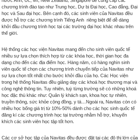
nước Anh, Úc, Mĩ, New Zealand, Singapore để cung cấp các
chương trình đào tạo như Trung học, Dự bị Đại học, Cao đẳng, Đại
học và Sau đại học. Bên cạnh đó, các sinh viên của Navitas đều
được hỗ trợ các chương trình Tiếng Anh riêng biệt để dễ dàng
khởi đầu chương trình học tại các trường đại học khác nhau trên
thế giới.
Hệ thống các học viện Navitas mang đến cho sinh viên quốc tế
nhiều sự lựa chọn thích hợp từ các khóa học, thời gian học đa
dạng cho đến các địa điểm học. Hàng năm, có hàng nghìn sinh
viên quốc tế chọn các chương trình chuyển tiếp của Navitas như
sự lựa chọn tốt nhất cho bước khởi đầu của họ. Các Học viện
trong hệ thống Navitas đều giảng dạy các khoá học thương mại và
công nghệ thông tin. Tuy nhiên, tuỳ từng trường sẽ có những khoá
học đặc thù khác như: Quản lý khách sạn, khoa học tự nhiên,
truyền thông, sức khỏe cộng đồng, y tá…Ngoài ra, Navitas còn có
nhiều học bổng giá trị từ 10%-50% dành cho các học sinh quốc tế
đăng kí các chương trình học tại trường nhằm hỗ trợ, khuyến
khích các sinh viên học tập tốt hơn.
Các cơ sở học tập của Navitas đều được đặt tại các đô thị lớn của