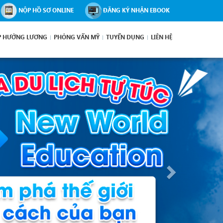
NỘP HỒ SƠ ONLINE
ĐĂNG KÝ NHẬN EBOOK
P HƯỞNG LƯƠNG
PHỎNG VẤN MỸ
TUYỂN DỤNG
LIÊN HỆ
Next