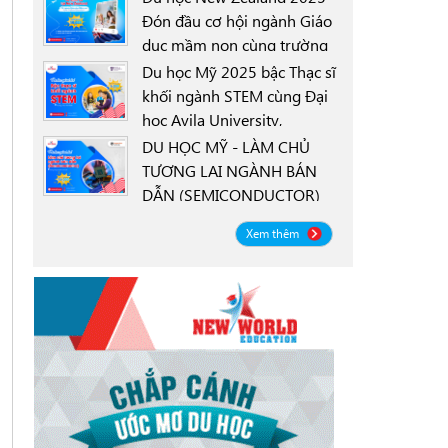
Đón đầu cơ hội ngành Giáo
dục mầm non cùng trường
0000-00-00
New Zealand Tertiary
Du học Mỹ 2025 bậc Thạc sĩ
College NZTC
khối ngành STEM cùng Đại
học Avila University,
0000-00-00
Goodyear, Arizona
DU HỌC MỸ - LÀM CHỦ
TƯƠNG LAI NGÀNH BÁN
DẪN (SEMICONDUCTOR)
0000-00-00
CÙNG ĐẠI HỌC OREGON
Xem thêm
STATE UNIVERSITY OSU