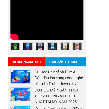
DU HỌC NGÀNH HOT
THỰC TẬP CÓ LƯƠNG
Du Học Úc ngành IT & AI -
Đón đầu làn sóng công nghệ
cùng La Trobe University
0000-00-00
Sydney Campus với học
DU HỌC MỸ NGÀNH HOT:
bổng 30%
TOP 20 CÔNG VIỆC TỐT
NHẤT TẠI MỸ NĂM 2025
0000-00-00
Du học New Zealand 2025 -