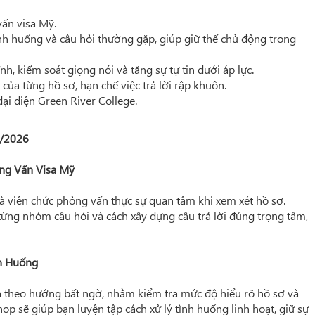
vấn visa Mỹ.
ình huống và câu hỏi thường gặp, giúp giữ thế chủ động trong
nh, kiểm soát giọng nói và tăng sự tự tin dưới áp lực.
của từng hồ sơ, hạn chế việc trả lời rập khuôn.
ại diện Green River College.
7/2026
ng Vấn Visa Mỹ
mà viên chức phỏng vấn thực sự quan tâm khi xem xét hồ sơ.
ừng nhóm câu hỏi và cách xây dựng câu trả lời đúng trọng tâm,
h Huống
a theo hướng bất ngờ, nhằm kiểm tra mức độ hiểu rõ hồ sơ và
p sẽ giúp bạn luyện tập cách xử lý tình huống linh hoạt, giữ sự