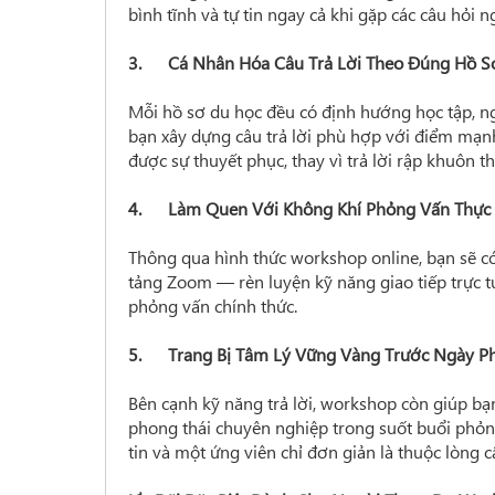
bình tĩnh và tự tin ngay cả khi gặp các câu hỏi n
3. Cá Nhân Hóa Câu Trả Lời Theo Đúng Hồ S
Mỗi hồ sơ du học đều có định hướng học tập, ng
bạn xây dựng câu trả lời phù hợp với điểm mạnh
được sự thuyết phục, thay vì trả lời rập khuôn 
4. Làm Quen Với Không Khí Phỏng Vấn Thực
Thông qua hình thức workshop online, bạn sẽ có
tảng Zoom — rèn luyện kỹ năng giao tiếp trực tu
phỏng vấn chính thức.
5. Trang Bị Tâm Lý Vững Vàng Trước Ngày P
Bên cạnh kỹ năng trả lời, workshop còn giúp bạn
phong thái chuyên nghiệp trong suốt buổi phỏng
tin và một ứng viên chỉ đơn giản là thuộc lòng câ