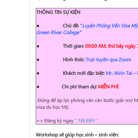
THÔNG TIN SỰ KIỆN
● Chủ đề:
“
Luyện Phỏng Vấn Visa Mỹ
Green River College"
● Thời gian:
09:00 AM, thứ bảy ngày
● Hình thức:
Trực tuyến qua Zoom
● Khách mời đặc biệt:
Mr. Alvin Tai –
●
Chi phí tham dự:
MIỄN PHÍ
Đừng để áp lực phỏng vấn cản bước giấc mơ Mỹ 
visa du học Mỹ.
=> Đăng ký ngay
“ TẠI ĐÂY ”
Workshop sẽ giúp học sinh – sinh viên: