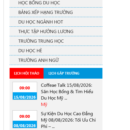
HỌC BỔNG DU HỌC
BẢNG XẾP HẠNG TRƯỜNG
DU HỌC NGÀNH HOT
THỰC TẬP HƯỞNG LƯƠNG
TRƯỜNG TRUNG HỌC
DU HỌC HÈ
TRƯỜNG ANH NGỮ
LỊCH HỘI THẢO
LỊCH GẶP TRƯỜNG
Coffeae Talk 15/08/2026:
09:00
Săn Học Bổng & Tìm Hiểu
15/08/2026
Du Học Mỹ ...
Mỹ
Sự Kiện Du Học Cao Đẳng
09:00
Mỹ 08/08/2026: Tối Ưu Chi
08/08/2026
Phí – ...