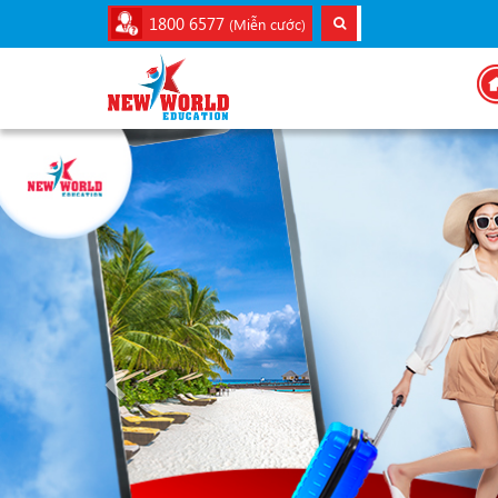
1800 6577
(Miễn cước)
Previous