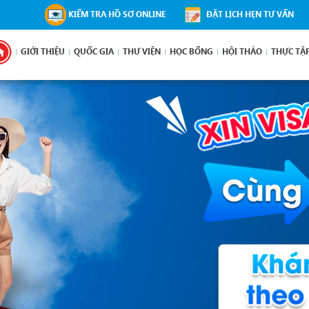
KIỂM TRA HỒ SƠ ONLINE
ĐẶT LỊCH HẸN TƯ VẤN
GIỚI THIỆU
QUỐC GIA
THƯ VIỆN
HỌC BỔNG
HỘI THẢO
THỰC TẬ