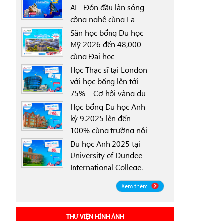
AI - Đón đầu làn sóng
công nghệ cùng La
0000-00-00
Trobe University
Săn học bổng Du học
Sydney Campus với
Mỹ 2026 đến 48,000
học bổng 30%
cùng Đại học
0000-00-00
University of North
Học Thạc sĩ tại London
Texas (UNT)
với học bổng lên tới
75% – Cơ hội vàng du
0000-00-00
học Anh 2025
Học bổng Du học Anh
kỳ 9.2025 lên đến
100% cùng trường nội
0000-00-00
trú Worthgate School
Du học Anh 2025 tại
Canterbury
University of Dundee
International College,
0000-00-00
Scotland ICD - Lộ trình
Xem thêm
linh hoạt, học bổng
đến 50%
THƯ VIỆN HÌNH ẢNH