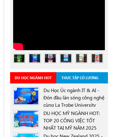
DU HỌC NGÀNH HOT
THỰC TẬP CÓ LƯƠNG
Du Học Úc ngành IT & AI -
Đón đầu làn sóng công nghệ
cùng La Trobe University
0000-00-00
Sydney Campus với học
DU HỌC MỸ NGÀNH HOT:
bổng 30%
TOP 20 CÔNG VIỆC TỐT
NHẤT TẠI MỸ NĂM 2025
0000-00-00
Du học New Zealand 2025 -