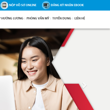
NỘP HỒ SƠ ONLINE
ĐĂNG KÝ NHẬN EBOOK
P HƯỞNG LƯƠNG
PHỎNG VẤN MỸ
TUYỂN DỤNG
LIÊN HỆ
Next