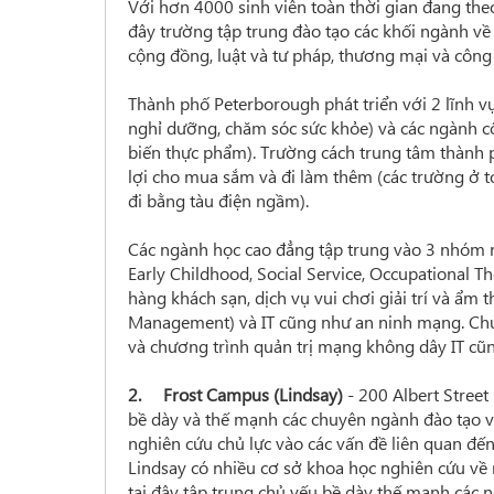
Với hơn 4000 sinh viên toàn thời gian đang theo
đây trường tập trung đào tạo các khối ngành về 
cộng đồng, luật và tư pháp, thương mại và công
Thành phố Peterborough phát triển với 2 lĩnh vự
nghỉ dưỡng, chăm sóc sức khỏe) và các ngành côn
biến thực phẩm). Trường cách trung tâm thành 
lợi cho mua sắm và đi làm thêm (các trường ở 
đi bằng tàu điện ngầm).
Các ngành học cao đẳng tập trung vào 3 nhóm 
Early Childhood, Social Service, Occupational The
hàng khách sạn, dịch vụ vui chơi giải trí và ẩm 
Management) và IT cũng như an ninh mạng. Chươ
và chương trình quản trị mạng không dây IT cũn
2. Frost Campus (Lindsay)
- 200 Albert Street
bề dày và thế mạnh các chuyên ngành đào tạo về
nghiên cứu chủ lực vào các vấn đề liên quan đến
Lindsay có nhiều cơ sở khoa học nghiên cứu về 
tại đây tập trung chủ yếu bề dày thế mạnh các 