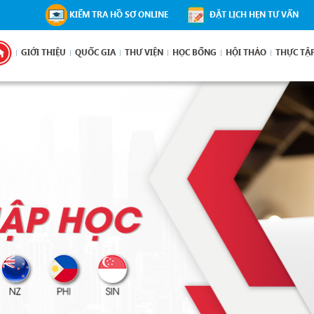
KIỂM TRA HỒ SƠ ONLINE
ĐẶT LỊCH HẸN TƯ VẤN
GIỚI THIỆU
QUỐC GIA
THƯ VIỆN
HỌC BỔNG
HỘI THẢO
THỰC TẬ