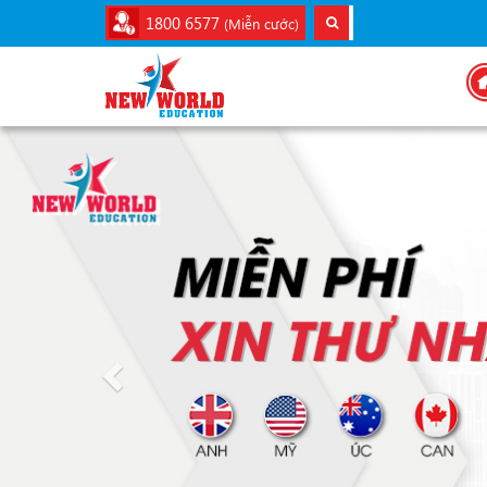
1800 6577
(Miễn cước)
Previous