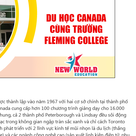
ợc thành lập vào năm 1967 với hai cơ sở chính tại thành phố
Canada cung cấp hơn 100 chương trình giảng dạy cho 16.000
 chung, cả 2 thành phố Peterborough và Lindsay đều sôi động
 lạc trong không gian ngập tràn sắc xanh và chỉ cách Toronto
phát triển với 2 lĩnh vực kinh tế mũi nhọn là du lịch (thắng
) và các ngành công nghệ cao (sản xuất linh kiện điện tử, phụ