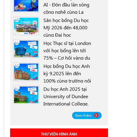
AI - Đón đầu làn sóng
công nghệ cùng La
0000-00-00
Trobe University
Săn học bổng Du học
Sydney Campus với
Mỹ 2026 đến 48,000
học bổng 30%
cùng Đại học
0000-00-00
University of North
Học Thạc sĩ tại London
Texas (UNT)
với học bổng lên tới
75% – Cơ hội vàng du
0000-00-00
học Anh 2025
Học bổng Du học Anh
kỳ 9.2025 lên đến
100% cùng trường nội
0000-00-00
trú Worthgate School
Du học Anh 2025 tại
Canterbury
University of Dundee
International College,
0000-00-00
Scotland ICD - Lộ trình
Xem thêm
linh hoạt, học bổng
đến 50%
THƯ VIỆN HÌNH ẢNH