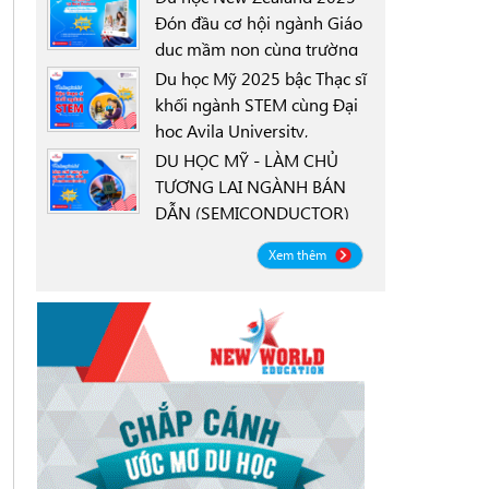
Đón đầu cơ hội ngành Giáo
dục mầm non cùng trường
0000-00-00
New Zealand Tertiary
Du học Mỹ 2025 bậc Thạc sĩ
College NZTC
khối ngành STEM cùng Đại
học Avila University,
0000-00-00
Goodyear, Arizona
DU HỌC MỸ - LÀM CHỦ
TƯƠNG LAI NGÀNH BÁN
DẪN (SEMICONDUCTOR)
0000-00-00
CÙNG ĐẠI HỌC OREGON
Xem thêm
STATE UNIVERSITY OSU