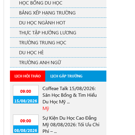
HỌC BỔNG DU HỌC
BẢNG XẾP HẠNG TRƯỜNG
DU HỌC NGÀNH HOT
THỰC TẬP HƯỞNG LƯƠNG
TRƯỜNG TRUNG HỌC
DU HỌC HÈ
TRƯỜNG ANH NGỮ
LỊCH HỘI THẢO
LỊCH GẶP TRƯỜNG
Coffeae Talk 15/08/2026:
09:00
Săn Học Bổng & Tìm Hiểu
15/08/2026
Du Học Mỹ ...
Mỹ
Sự Kiện Du Học Cao Đẳng
09:00
Mỹ 08/08/2026: Tối Ưu Chi
08/08/2026
Phí – ...