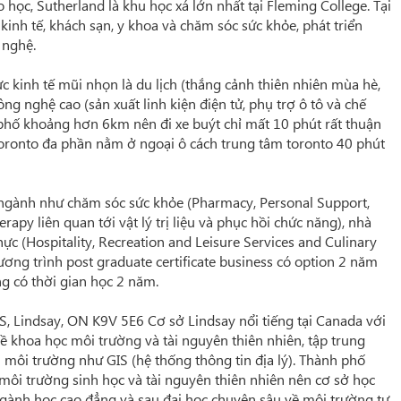
 học, Sutherland là khu học xá lớn nhất tại Fleming College. Tại
kinh tế, khách sạn, y khoa và chăm sóc sức khỏe, phát triển
 nghệ.
c kinh tế mũi nhọn là du lịch (thắng cảnh thiên nhiên mùa hè,
g nghệ cao (sản xuất linh kiện điện tử, phụ trợ ô tô và chế
phố khoảng hơn 6km nên đi xe buýt chỉ mất 10 phút rất thuận
toronto đa phần nằm ở ngoại ô cách trung tâm toronto 40 phút
ngành như chăm sóc sức khỏe (Pharmacy, Personal Support,
rapy liên quan tới vật lý trị liệu và phục hồi chức năng), nhà
thực (Hospitality, Recreation and Leisure Services and Culinary
ng trình post graduate certificate business có option 2 năm
g có thời gian học 2 năm.
 S, Lindsay, ON K9V 5E6 Cơ sở Lindsay nổi tiếng tại Canada với
 khoa học môi trường và tài nguyên thiên nhiên, tập trung
 môi trường như GIS (hệ thống thông tin địa lý). Thành phố
môi trường sinh học và tài nguyên thiên nhiên nên cơ sở học
ngành học cao đẳng và sau đại học chuyên sâu về môi trường tự