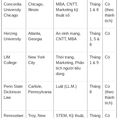
Concordia
Chicago,
MBA, CNTT,
Tháng
Có
University
Illinois
Marketing kỹ
1 & 8
(theo
Chicago
thuật số
thành
tích)
Herzing
Atlanta,
An ninh mạng,
Tháng
Có
University
Georgia
CNTT, MBA
1, 5 &
8
LIM
New York
Thời trang,
Tháng
Có
College
City
Marketing, Phân
1 & 9
tích người tiêu
dùng
Penn State
Carlisle,
Luật (LL.M.)
Tháng
Có
Dickinson
Pennsylvania
8
(theo
Law
thành
tích)
Rensselaer
Troy, New
STEM, Kỹ thuật,
Tháng
Có