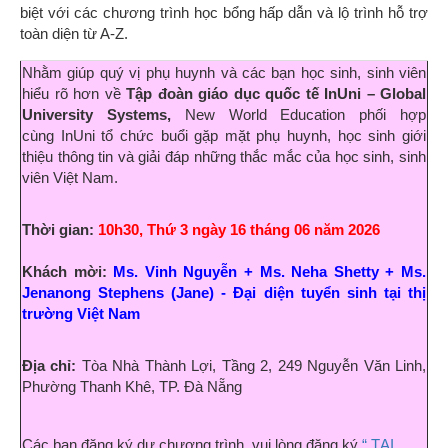
biệt với các chương trình học bổng hấp dẫn và lộ trình hỗ trợ
toàn diện từ A-Z.
Nhằm giúp quý vị phụ huynh và các bạn học sinh, sinh viên
hiểu rõ hơn về
T
ập đoàn giáo dục quốc tế InUni – Global
University Systems,
New World Education phối hợp
cùng
InUni tổ chức buổi gặp mặt phụ huynh, học sinh giới
thiệu thông tin và giải đáp những thắc mắc của học sinh, sinh
viên Việt Nam.
Thời gian:
10h30, Thứ 3 ngày 16 tháng 06 năm 2026
Khách mời:
Ms. Vinh Nguyễn + Ms. Neha Shetty + Ms.
Jenanong Stephens (Jane)
-
Đại diện tuyển sinh tại thị
trường Việt Nam
Địa chỉ:
Tòa Nhà Thành Lợi, Tầng 2, 249 Nguyễn Văn Linh,
Phường Thanh Khê, TP. Đà Nẵng
Các bạn đăng ký dự chương trình, vui lòng đăng ký
“ TẠI