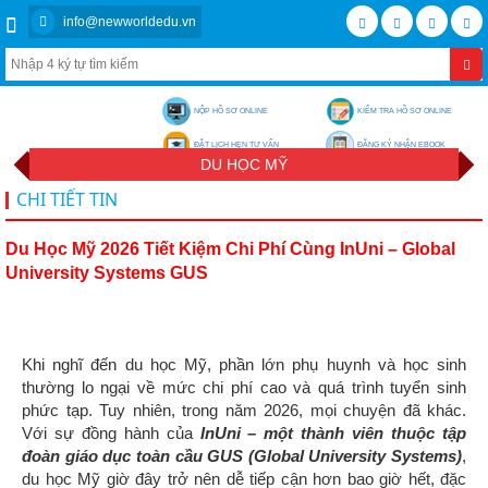
info@newworldedu.vn
NỘP HỒ SƠ ONLINE
KIỂM TRA HỒ SƠ ONLINE
ĐẶT LỊCH HẸN TƯ VẤN
ĐĂNG KÝ NHẬN EBOOK
DU HỌC MỸ
CHI TIẾT TIN
Du Học Mỹ 2026 Tiết Kiệm Chi Phí Cùng InUni – Global
University Systems GUS
Khi nghĩ đến du học Mỹ, phần lớn phụ huynh và học sinh
thường lo ngại về mức chi phí cao và quá trình tuyển sinh
phức tạp. Tuy nhiên, trong năm 2026, mọi chuyện đã khác.
Với sự đồng hành của
InUni – một thành viên thuộc tập
đoàn giáo dục toàn cầu GUS (Global University Systems)
,
du học Mỹ giờ đây trở nên dễ tiếp cận hơn bao giờ hết, đặc