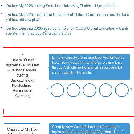
Du học Mỹ 2026 trường Saint Leo University, Florida – Học phí thấp
Du học Mỹ 2026 trường The University of Idaho - Chương trình học đa dạng
với học phí vừa phải
Du học toàn cầu 2026-2027 cùng Tổ chức GEDU Global Education – Cánh
cửa đến nền giáo dục đẳng cấp thế giới
CẢM NHẬN KHÁCH HÀNG
Em biết công ty thông qua buổi Workshop du
Chia sẻ từ bạn
học. Trong quá trình làm hồ sơ ở trung tâm,
Nguyễn Gia Bội Linh
thì các ANh chị hỗ trợ Em rất nhiều trong tất
- Du học Canada
cả các vấn đề, thủ tục hồ...
trường
Saskatchewan
Polytechnic -
Business of
Marketing
CẢM NHẬN ĐỐI TÁC
Công ty New World Education là đại diện
Chia sẻ từ Mr. Troy
tuyển sinh của chúng tôi tại Việt Nam. Họ sẽ