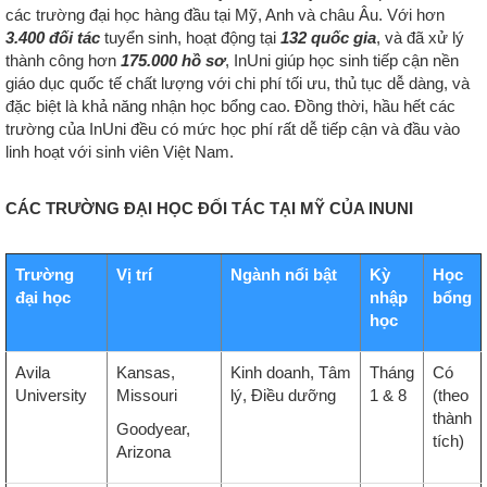
các trường đại học hàng đầu tại Mỹ, Anh và châu Âu. Với hơn
3.400 đối tác
tuyển sinh, hoạt động tại
132 quốc gia
, và đã xử lý
thành công hơn
175.000 hồ sơ
, InUni giúp học sinh tiếp cận nền
giáo dục quốc tế chất lượng với chi phí tối ưu, thủ tục dễ dàng, và
đặc biệt là khả năng nhận học bổng cao. Đồng thời, hầu hết các
trường của InUni đều có mức học phí rất dễ tiếp cận và đầu vào
linh hoạt với sinh viên Việt Nam.
CÁC TRƯỜNG ĐẠI HỌC ĐỐI TÁC TẠI MỸ CỦA INUNI
Trường
Vị trí
Ngành nổi bật
Kỳ
Học
đại học
nhập
bổng
học
Avila
Kansas,
Kinh doanh, Tâm
Tháng
Có
University
Missouri
lý, Điều dưỡng
1 & 8
(theo
thành
Goodyear,
tích)
Arizona