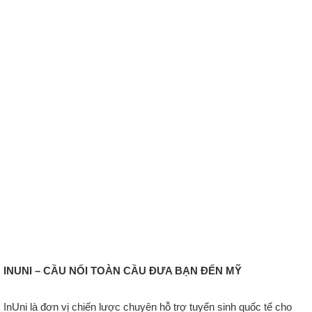
INUNI – CẦU NỐI TOÀN CẦU ĐƯA BẠN ĐẾN MỸ
InUni là đơn vị chiến lược chuyên hỗ trợ tuyển sinh quốc tế cho