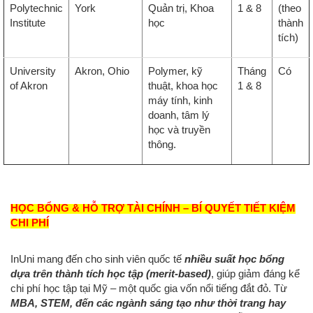
Polytechnic
York
Quản trị, Khoa
1 & 8
(theo
Institute
học
thành
tích)
University
Akron, Ohio
Polymer, kỹ
Tháng
Có
of Akron
thuật, khoa học
1 & 8
máy tính, kinh
doanh, tâm lý
học và truyền
thông.
HỌC BỔNG & HỖ TRỢ TÀI CHÍNH – BÍ QUYẾT TIẾT KIỆM
CHI PHÍ
InUni mang đến cho sinh viên quốc tế
nhiều suất học bổng
dựa trên thành tích học tập (merit-based)
, giúp giảm đáng kể
chi phí học tập tại Mỹ – một quốc gia vốn nổi tiếng đắt đỏ. Từ
MBA, STEM, đến các ngành sáng tạo như thời trang hay