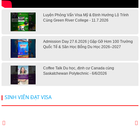
Luyện Phỏng Vấn Visa Mỹ & Định Hướng Lộ Trình
Cùng Green River College - 11.7.2026
Admission Day 27.6.2026 | Gặp Gỡ Hơn 100 Trường
Quốc Tế & Săn Học Bổng Du Học 2026–2027
Coffee Talk Du học, định cư Canada cùng
Saskatchewan Polytechnic - 6/6/2026
Hội thảo du học Mỹ 18.4.2026 - Đại học Mỹ học phí
SINH VIÊN ĐẠT VISA
dưới 20k/ năm
Du học Mỹ 2026 - Lấy bằng cử nhân lúc 20 tuổi cùng
chương trình High School Completion, Washington