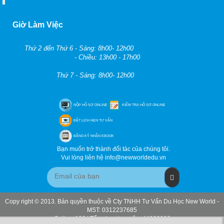
Giờ Làm Việc
Thứ 2 đến Thứ 6 - Sáng: 8h00- 12h00
- Chiều: 13h00 - 17h00
Thứ 7 - Sáng: 8h00- 12h00
NỘP HỒ SƠ ONLINE
KIỂM TRA HỒ SƠ ONLINE
ĐẶT LỊCH HẸN TƯ VẤN
ĐĂNG KÝ NHẬN EBOOK
Bạn muốn trở thành đối tác của chúng tôi.
Vui lòng liên hệ info@newworldedu.vn
Copy right © 2013. Bản quyền thuộc về Cty TNHH Tư Vấn Du Học New World -
MST: 0312237685
Online: 103 | Tổng lượt truy cập: 44920088