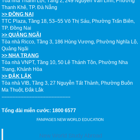
Tòa nhà Thành Lợi, Tầng 2, 249 Nguyễn Văn Linh, Phường
Thanh Khê, TP. Đà Nẵng
>> ĐỒNG NAI
TTC Plaza, Tầng 18, 53–55 Võ Thị Sáu, Phường Trấn Biên,
TP. Đồng Nai
>> QUẢNG NGÃI
Tòa nhà Ricco, Tầng 3, 186 Hùng Vương, Phường Nghĩa Lộ,
Quảng Ngãi
>> NHA TRANG
Tòa nhà VNPT, Tầng 10, 50 Lê Thánh Tôn, Phường Nha
Trang, Khánh Hòa
>> ĐẮK LẮK
Tòa nhà VIB, Tầng 3, 27 Nguyễn Tất Thành, Phường Buôn
Ma Thuột, Đắk Lắk
--------------------------------------------
Tổng đài miễn cước: 1800 6577
FANPAGES NEW WORLD EDUCATION
New World Study Abroad