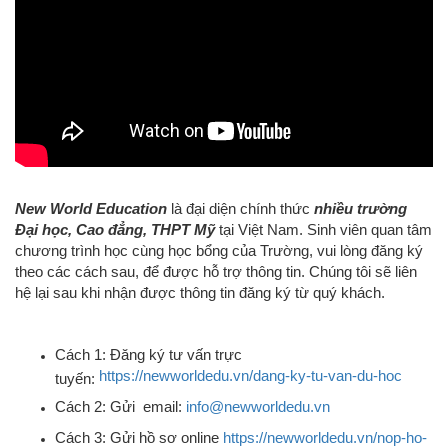
New World Education
là đại diện chính thức
nhiều trường
Đại học, Cao đẳng, THPT Mỹ
tại Việt Nam. Sinh viên
quan tâm
chương trình học cùng học bổng của Trường,
vui lòng đăng ký
theo các cách sau, để được hỗ trợ thông tin. Chúng tôi sẽ liên
hệ lại sau khi nhận được thông tin đăng ký từ quý khách.
Cách 1: Đăng ký tư vấn trực
https://newworldedu.vn/dang-ky-tu-van-du-hoc
tuyến:
Cách 2: Gửi email:
info@newworldedu.vn
Cách 3: Gửi hồ sơ online
https://newworldedu.vn/nop-ho-