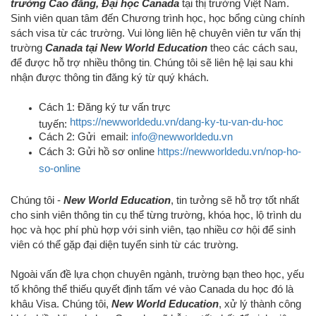
trường Cao đẳng, Đại học Canada
tại thị trường Việt Nam.
Sinh viên quan tâm đến Chương trình học, học bổng cùng chính
sách visa từ các trường.
Vui lòng liên hệ chuyên viên tư vấn thị
trường
Canada tại New World Education
theo các cách sau
,
để được hỗ trợ nhiều thông tin
Chúng tôi sẽ liên hệ lại sau khi
.
nhận được thông tin đăng ký từ quý khách.
Cách 1: Đăng ký tư vấn trực
https://newworldedu.vn/dang-ky-tu-van-du-hoc
tuyến:
Cách 2: Gửi email:
info@newworldedu.vn
Cách 3: Gửi hồ sơ online
https://newworldedu.vn/nop-ho-
so-online
Chúng tôi -
New World Education
, tin tưởng sẽ hỗ trợ tốt nhất
cho sinh viên thông tin cụ thể từng trường, khóa học, lộ trình du
học và học phí phù hợp với sinh viên, tạo nhiều cơ hội để sinh
viên có thể gặp đại diện tuyển sinh từ các trường.
Ngoài vấn đề lựa chọn chuyên ngành, trường bạn theo học, yếu
tố không thể thiếu quyết định tấm vé vào Canada du học đó là
khâu Visa. Chúng tôi,
New World Education
, xử lý thành công