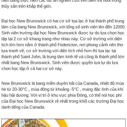
hiện đang thực hiện các dự án nghiên cứu ven biển và nuôi trồng
thủy sản trên khắp thế giới.
Đại học New Brunswick có hai cơ sở tọa lạc ở hai thành phố trung
tâm của bang New Brunswick, với tổng số sinh viên lên đến 12000.
Sinh viên trường đại học New Brunswick được tự do lựa chọn học
tập tại 2 cơ sở khang trang như nhau này. Cơ sở trường với diện
tích lớn hơn nằm ở thành phố Federicton, nơi phong cảnh nên thơ
tựa tranh vẽ, cơ sở trường với diện tích nhỏ hơn thì tọa lạc tại
thành phố Saint John, là trung tâm kinh tế và cũng là thành phố lớn
nhất bang New Brunswick. Sinh viên được quyền lựa tự do lựa
chon học tập ở cả hai cơ sở này.
New Brunswick là bang miền duyên hải của Canada, nhiệt độ mùa
hè từ 20-30°C , mùa đông từ khoảng -5°C , mang đặc tính của khí
hậu hải dương. Với vị trí ở khu vực phía Đông, có thể nói học phí
của Đại học New Brunswick rẻ nhất trong khối các trường Đại học
danh tiếng của Canada.