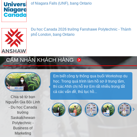
of Niagara Falls (UNF), bang Ontario
Du học Canada 2026 trường Fanshawe Polytechnic - Thành
phố London, bang Ontario
CẢM NHẬN KHÁCH HÀNG
Em biết công ty thông qua buổi Workshop du
học. Trong quá trình làm hồ sơ ở trung tâm,
thì các ANh chị hỗ trợ Em rất nhiều trong tất
cả các vấn đề, thủ tục hồ...
Chia sẻ từ bạn
Nguyễn Gia Bội Linh
- Du học Canada
trường
Saskatchewan
Polytechnic -
Business of
Marketing