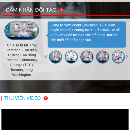
CẢM NHẬN ĐỐI TÁC
Công ty New World Education là đại diện
tuyển sinh của chúng tôi tại Việt Nam. Họ sẽ
giúp đỡ và hỗ trợ bạn các thông tin, thủ tục
cần thiết để nhập học vào...
Chia sẻ từ Mr. Troy
Peterson - Đại diện
Trường Cao đẳng
Tacoma Community
College (TCC),
Tacoma, bang
Washington
THƯ VIỆN VIDEO