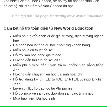
khá nhiều Visa du học Canada, sẽ hỗ trợ tốt nhất để sinh viên
có cơ hội sở hữu tấm vé vào Canada du học
.
Biên tập bởi: Bộ phận Marketing New World Education
Cam kết hỗ trợ toàn diện từ New World Education:
Miễn phí tư vấn chọn quốc gia, trường, định hướng ngành
học
Cá nhân hóa lộ trình du học cho từng khách hàng
Miễn phí dịch thuật hồ sơ
Hỗ trợ săn học bổng giá trị cao
Hướng dẫn thủ tục hồ sơ Visa
Miễn phí hướng dẫn luyện trả lời phỏng vấn bằng tiếng
Anh
Hướng dẫn chuyển tiền học và sinh hoạt phí
Hỗ trợ đăng ký thi IELTS/TOEFL/ PTE/Duolingo English
Test
Luyện thi IELTS cấp tốc tại Philippines
Hỗ trợ mua vé sân bay, đưa đón sân bay, tìm nhà ở
Mua bảo hiểm Du học sinh