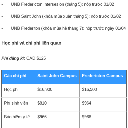
-
UNB Fredericton Intersesion (tháng 5): nộp trước 01/02
-
UNB Saint John (khóa mùa xuân tháng 5): nộp trước 01/02
-
UNB Frederiton (khóa mùa hè tháng 7): nộp trước ngày 01/04
Học phí và chi phí liên quan
Phí đăng kí:
CAD $125
Các chi phí
Saint John Campus
Fredericton Campus
Học phí
$16,900
$16,900
Phí sinh viên
$810
$964
Bảo hiểm y tế
$966
$966