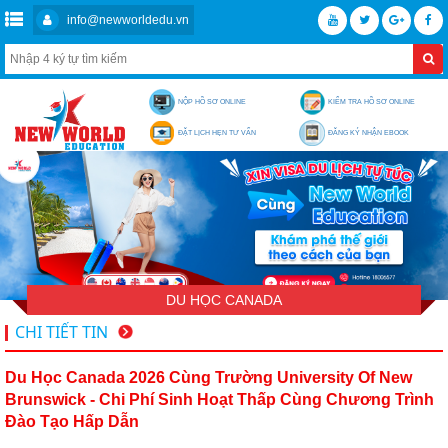
info@newworldedu.vn
NỘP HỒ SƠ ONLINE
KIỂM TRA HỒ SƠ ONLINE
ĐẶT LỊCH HẸN TƯ VẤN
ĐĂNG KÝ NHẬN EBOOK
DU HỌC CANADA
CHI TIẾT TIN
Du Học Canada 2026 Cùng Trường University Of New
Brunswick - Chi Phí Sinh Hoạt Thấp Cùng Chương Trình
Đào Tạo Hấp Dẫn