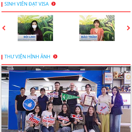
Hội thảo du học Mỹ 18.4.2026 - Đại học Mỹ học phí
SINH VIÊN ĐẠT VISA
dưới 20k/ năm
Du học Mỹ 2026 - Lấy bằng cử nhân lúc 20 tuổi cùng
chương trình High School Completion, Washington
Du học Thụy Sĩ 2026 – Những ưu thế nổi bật đang chờ
THƯ VIỆN HÌNH ẢNH
bạn khám phá
Du học Mỹ năm 2026: Cơ hội học tập và trải nghiệm tại
nền giáo dục hàng đầu
TƯ VẤN DU HỌC TOÀN DIỆN – BƯỚC ĐỆM VỮNG
CHẮC TỪ NEW WORLD EDUCATION
DU HỌC ÚC DẦN TRỞ THÀNH LỰA CHỌN HÀNG
ĐẦU CỦA DU HỌC SINH NĂM 2026 – VÀ TẤT CẢ