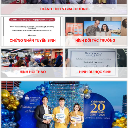
ĐỀU CÓ LÝ DO!!
THÀNH TÍCH & GIẢI THƯỞNG
CHẠM GIẤC MƠ DU HỌC MỸ – BẮT ĐẦU TỪ NGÀY
HỘI GHI DANH & SĂN HỌC BỔNG KỲ SPRING 2026
CHỨNG NHẬN TUYỂN SINH
HÌNH ĐỐI TÁC TRƯỜNG
HÌNH HỘI THẢO
HÌNH DU HỌC SINH