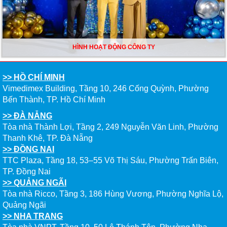
HÌNH HOẠT ĐỘNG CÔNG TY
>> HỒ CHÍ MINH
Vimedimex Building, Tầng 10, 246 Cống Quỳnh, Phường
Bến Thành, TP. Hồ Chí Minh
>> ĐÀ NẴNG
Tòa nhà Thành Lợi, Tầng 2, 249 Nguyễn Văn Linh, Phường
Thanh Khê, TP. Đà Nẵng
>> ĐỒNG NAI
TTC Plaza, Tầng 18, 53–55 Võ Thị Sáu, Phường Trấn Biên,
TP. Đồng Nai
>> QUẢNG NGÃI
Tòa nhà Ricco, Tầng 3, 186 Hùng Vương, Phường Nghĩa Lộ,
Quảng Ngãi
>> NHA TRANG