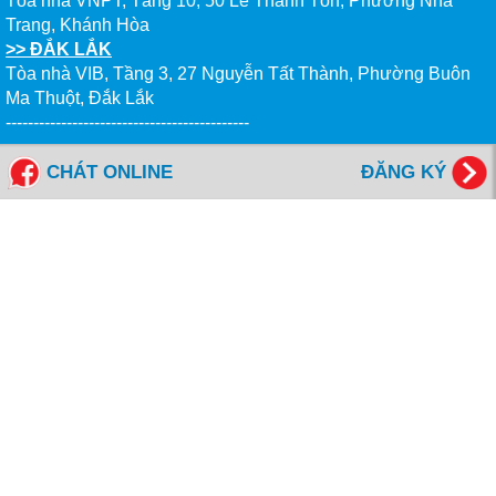
Tòa nhà VNPT, Tầng 10, 50 Lê Thánh Tôn, Phường Nha
Trang, Khánh Hòa
>> ĐẮK LẮK
Tòa nhà VIB, Tầng 3, 27 Nguyễn Tất Thành, Phường Buôn
Ma Thuột, Đắk Lắk
--------------------------------------------
Tổng đài miễn cước: 1800 6577
CHÁT ONLINE
ĐĂNG KÝ
FANPAGES NEW WORLD EDUCATION
Giờ Làm Việc
Thứ 2 đến Thứ 6 - Sáng: 8h00- 12h00
- Chiều: 13h00 - 17h00
Thứ 7 - Sáng: 8h00- 12h00
NỘP HỒ SƠ ONLINE
KIỂM TRA HỒ SƠ ONLINE
ĐẶT LỊCH HẸN TƯ VẤN