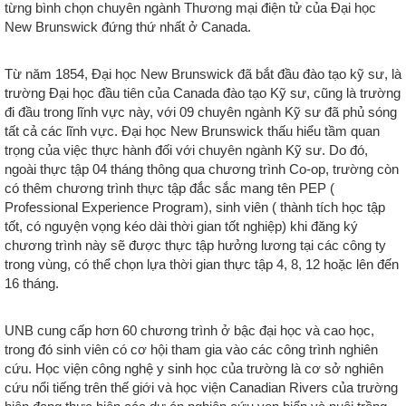
từng bình chọn chuyên ngành Thương mại điện tử của Đại học
New Brunswick đứng thứ nhất ở Canada.
Từ năm 1854, Đại học New Brunswick đã bắt đầu đào tạo kỹ sư, là
trường Đại học đầu tiên của Canada đào tạo Kỹ sư, cũng là trường
đi đầu trong lĩnh vực này, với 09 chuyên ngành Kỹ sư đã phủ sóng
tất cả các lĩnh vực. Đại học New Brunswick thấu hiểu tầm quan
trọng của việc thực hành đối với chuyên ngành Kỹ sư. Do đó,
ngoài thực tập 04 tháng thông qua chương trình Co-op, trường còn
có thêm chương trình thực tập đắc sắc mang tên PEP (
Professional Experience Program), sinh viên ( thành tích học tập
tốt, có nguyện vọng kéo dài thời gian tốt nghiệp) khi đăng ký
chương trình này sẽ được thực tập hưởng lương tại các công ty
trong vùng, có thể chọn lựa thời gian thực tập 4, 8, 12 hoặc lên đến
16 tháng.
UNB cung cấp hơn 60 chương trình ở bậc đại học và cao học,
trong đó sinh viên có cơ hội tham gia vào các công trình nghiên
cứu. Học viện công nghệ y sinh học của trường là cơ sở nghiên
cứu nổi tiếng trên thế giới và học viện Canadian Rivers của trường