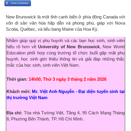
New Brunswick là một tỉnh cạnh biển ở phía đông Canada với
vốn di sản văn hóa hấp dẫn và phong phú, giáp với Nova
Scotia, Québec, và tiểu bang Maine của Hoa Kỳ.
Nhằm giúp quý vị phụ huynh và các bạn học sinh, sinh viên
hiểu rõ hơn về
University of New Brunswick
, New World
Education phối hợp cùng trường tổ chức buổi gặp mặt phụ
huynh, học sinh giới thiệu thông tin và giải đáp những thắc
mắc của học sinh, sinh viên Việt Nam.
Thời gian:
14h00, Thứ 3 ngày 3 tháng 2 năm 2026
Khách mời:
Mr. Việt Anh Nguyễn -
Đ
ại diện tuyển sinh tại
thị trường Việt Nam
Địa chỉ:
Tòa nhà Tường Việt, Tầng 4, 95 Cách Mạng Tháng
8, Phường Bến Thành, TP. Hồ Chí Minh.