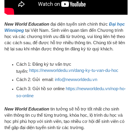
New World Education
đại diện tuyển sinh chính thức
Đại học
Winnipeg
tại Việt Nam. S
inh viên quan tâm đến Chương trình
học và các chương trình ưu đãi từ trường, vui lòng liên hệ
theo
các cách s
au, để được hỗ trợ nhiều thông tin. C
húng tôi sẽ liên
hệ lại sau khi nhận được thông tin đăng ký từ quý khách.
Cách 1: Đăng ký tư vấn trực
https://newworldedu.vn/dang-ky-tu-van-du-hoc
tuyến:
Cách 2: Gửi email:
info@newworldedu.vn
Cách 3: Gửi hồ sơ online
https://newworldedu.vn/nop-ho-
so-online
New World Education
tin tưởng sẽ hỗ trợ tốt nhất cho sinh
viên thông tin cụ thể từng trường, khóa học, lộ trình du học và
học phí phù hợp với sinh viên, tạo nhiều cơ hội để sinh viên có
thể gặp đại diện tuyển sinh từ các trường.