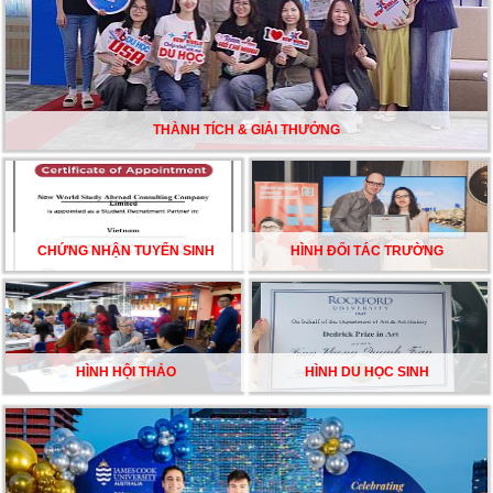
DU HỌC ÚC DẦN TRỞ THÀNH LỰA CHỌN HÀNG
ĐẦU CỦA DU HỌC SINH NĂM 2026 – VÀ TẤT CẢ
ĐỀU CÓ LÝ DO!!
THÀNH TÍCH & GIẢI THƯỞNG
CHẠM GIẤC MƠ DU HỌC MỸ – BẮT ĐẦU TỪ NGÀY
HỘI GHI DANH & SĂN HỌC BỔNG KỲ SPRING 2026
CHỨNG NHẬN TUYỂN SINH
HÌNH ĐỐI TÁC TRƯỜNG
HÌNH HỘI THẢO
HÌNH DU HỌC SINH