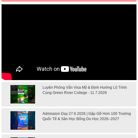
Luyện Phỏng Vấn Visa Mỹ & Định Hướng Lộ Trình
Cùng Green River College - 11.7.2026
Admission Day 27.6.2026 | Gặp Gỡ Hơn 100 Trường
Quốc Tế & Săn Học Bổng Du Học 2026–2027