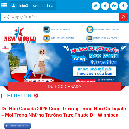
info@newworldedu.vn
NỘP HỒ SƠ ONLINE
KIỂM TRA HỒ SƠ ONLINE
ĐẶT LỊCH HẸN TƯ VẤN
ĐĂNG KÝ NHẬN EBOOK
DU HỌC CANADA
CHI TIẾT TIN
Du Học Canada 2026 Cùng Trường Trung Học Collegiate
– Một Trong Những Trường Trực Thuộc ĐH Winnipeg