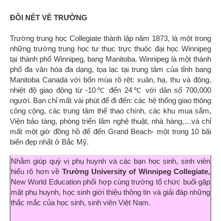
ĐÔI NÉT VỀ TRƯỜNG
Trường trung học Collegiate thành lập năm 1873, là một trong
những trường trung học tư thục trực thuộc đại học Winnipeg
tại thành phố Winnipeg, bang Manitoba. Winnipeg là một thành
phố đa văn hóa đa dạng, tọa lạc tại trung tâm của tỉnh bang
Manitoba Canada với bốn mùa rõ rệt: xuân, hạ, thu và đông,
nhiệt độ giao động từ -10℃ đến 24℃ với dân số 700,000
người. Bạn chỉ mất vài phút để đi đến: các hệ thống giao thông
công cộng, các trung tâm thể thao chính, các khu mua sắm,
Viện bảo tàng, phòng triển lãm nghệ thuật, nhà hàng,…và chỉ
mất một giờ đồng hồ để đến Grand Beach- một trong 10 bãi
biển đẹp nhất ở Bắc Mỹ.
Nhằm giúp quý vị phụ huynh và các bạn học sinh, sinh viên
hiểu rõ hơn về
Trường University of Winnipeg Collegiate
,
New World Education phối hợp cùng
trường tổ chức buổi gặp
mặt phụ huynh, học sinh giới thiệu thông tin và giải đáp những
thắc mắc của học sinh, sinh viên Việt Nam.