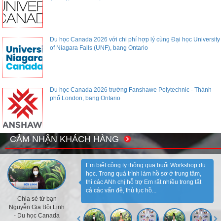
Du học Canada 2026 với chi phí hợp lý cùng Đại học University
of Niagara Falls (UNF), bang Ontario
Du học Canada 2026 trường Fanshawe Polytechnic - Thành
phố London, bang Ontario
CẢM NHẬN KHÁCH HÀNG
Em biết công ty thông qua buổi Workshop du
học. Trong quá trình làm hồ sơ ở trung tâm,
thì các ANh chị hỗ trợ Em rất nhiều trong tất
cả các vấn đề, thủ tục hồ...
Chia sẻ từ bạn
Nguyễn Gia Bội Linh
- Du học Canada