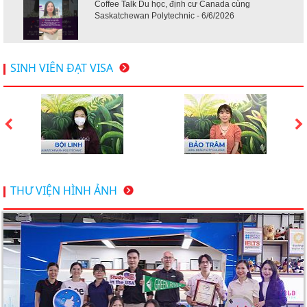
Coffee Talk Du học, định cư Canada cùng
Saskatchewan Polytechnic - 6/6/2026
Hội thảo du học Mỹ 18.4.2026 - Đại học Mỹ học phí
SINH VIÊN ĐẠT VISA
dưới 20k/ năm
Du học Mỹ 2026 - Lấy bằng cử nhân lúc 20 tuổi cùng
chương trình High School Completion, Washington
Du học Thụy Sĩ 2026 – Những ưu thế nổi bật đang chờ
THƯ VIỆN HÌNH ẢNH
bạn khám phá
Du học Mỹ năm 2026: Cơ hội học tập và trải nghiệm tại
nền giáo dục hàng đầu
TƯ VẤN DU HỌC TOÀN DIỆN – BƯỚC ĐỆM VỮNG
CHẮC TỪ NEW WORLD EDUCATION