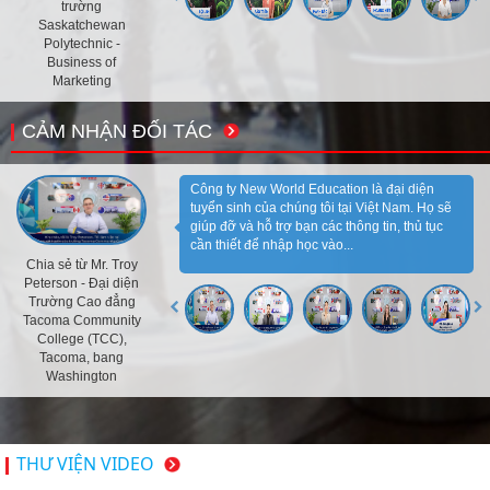
trường
Saskatchewan
Polytechnic -
Business of
Marketing
CẢM NHẬN ĐỐI TÁC
Công ty New World Education là đại diện
tuyển sinh của chúng tôi tại Việt Nam. Họ sẽ
giúp đỡ và hỗ trợ bạn các thông tin, thủ tục
cần thiết để nhập học vào...
Chia sẻ từ Mr. Troy
Peterson - Đại diện
Trường Cao đẳng
Tacoma Community
College (TCC),
Tacoma, bang
Washington
THƯ VIỆN VIDEO