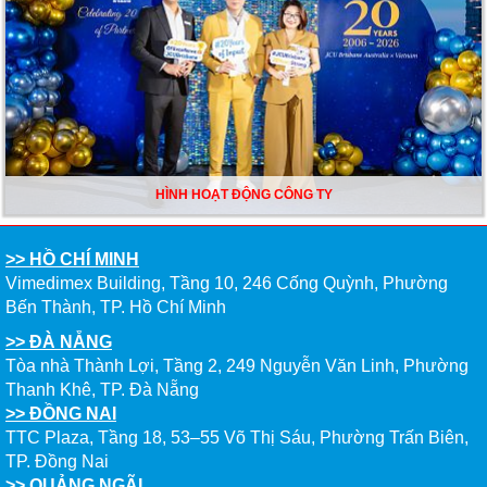
HÌNH HOẠT ĐỘNG CÔNG TY
>> HỒ CHÍ MINH
Vimedimex Building, Tầng 10, 246 Cống Quỳnh, Phường
Bến Thành, TP. Hồ Chí Minh
>> ĐÀ NẴNG
Tòa nhà Thành Lợi, Tầng 2, 249 Nguyễn Văn Linh, Phường
Thanh Khê, TP. Đà Nẵng
>> ĐỒNG NAI
TTC Plaza, Tầng 18, 53–55 Võ Thị Sáu, Phường Trấn Biên,
TP. Đồng Nai
>> QUẢNG NGÃI