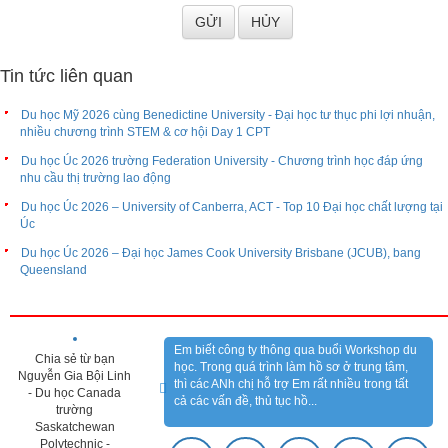
Tin tức liên quan
Du học Mỹ 2026 cùng Benedictine University - Đại học tư thục phi lợi nhuận,
nhiều chương trình STEM & cơ hội Day 1 CPT
Du học Úc 2026 trường Federation University - Chương trình học đáp ứng
nhu cầu thị trường lao động
Du học Úc 2026 – University of Canberra, ACT - Top 10 Đại học chất lượng tại
Úc
Du học Úc 2026 – Đại học James Cook University Brisbane (JCUB), bang
Queensland
CẢM NHẬN KHÁCH HÀNG
Em biết công ty thông qua buổi Workshop du
Chia sẻ từ bạn
học. Trong quá trình làm hồ sơ ở trung tâm,
Nguyễn Gia Bội Linh
thì các ANh chị hỗ trợ Em rất nhiều trong tất
- Du học Canada
cả các vấn đề, thủ tục hồ...
trường
Saskatchewan
Polytechnic -