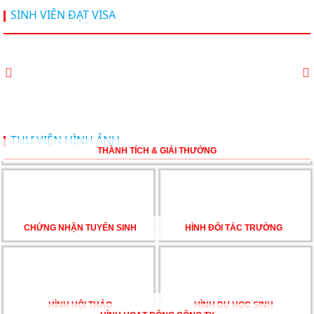
Hội thảo du học Mỹ 18.4.2026 - Đại học Mỹ học phí
SINH VIÊN ĐẠT VISA
dưới 20k/ năm
Du học Mỹ 2026 - Lấy bằng cử nhân lúc 20 tuổi cùng
chương trình High School Completion, Washington
Du học Thụy Sĩ 2026 – Những ưu thế nổi bật đang chờ
THƯ VIỆN HÌNH ẢNH
bạn khám phá
THÀNH TÍCH & GIẢI THƯỞNG
Du học Mỹ năm 2026: Cơ hội học tập và trải nghiệm tại
nền giáo dục hàng đầu
CHỨNG NHẬN TUYỂN SINH
HÌNH ĐỐI TÁC TRƯỜNG
TƯ VẤN DU HỌC TOÀN DIỆN – BƯỚC ĐỆM VỮNG
CHẮC TỪ NEW WORLD EDUCATION
HÌNH HỘI THẢO
HÌNH DU HỌC SINH
DU HỌC ÚC DẦN TRỞ THÀNH LỰA CHỌN HÀNG