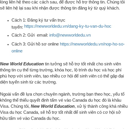
lòng liên hệ theo các cách sau, để được hỗ trợ thông tin. Chúng tôi
sẽ liên hệ lại sau khi nhận được thông tin đăng ký từ quý khách.
Cách 1: Đăng ký tư vấn trực
https://newworldedu.vn/dang-ky-tu-van-du-hoc
tuyến:
Cách 2: Gửi email:
info@newworldedu.vn
Cách 3: Gửi hồ sơ online
https://newworldedu.vn/nop-ho-so-
online
New World Education
tin tưởng sẽ hỗ trợ tốt nhất cho sinh viên
thông tin cụ thể từng trường, khóa học, lộ trình du học và học phí
phù hợp với sinh viên, tạo nhiều cơ hội để sinh viên có thể gặp đại
diện tuyển sinh từ các trường.
Ngoài vấn đề lựa chọn chuyên ngành, trường bạn theo học, yếu tố
không thể thiếu quyết định tấm vé vào Canada du học đó là khâu
Visa. Chúng tôi,
New World Education
, xử lý thành công khá nhiều
Visa du học Canada, sẽ hỗ trợ tốt nhất để sinh viên có cơ hội sở
hữu tấm vé vào Canada du học.