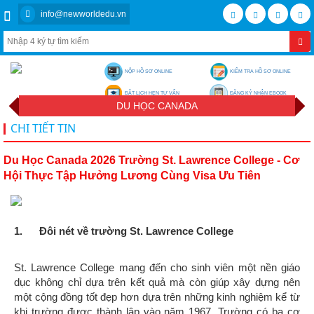
info@newworldedu.vn
NỘP HỒ SƠ ONLINE
KIỂM TRA HỒ SƠ ONLINE
ĐẶT LỊCH HẸN TƯ VẤN
ĐĂNG KÝ NHẬN EBOOK
DU HỌC CANADA
CHI TIẾT TIN
Du Học Canada 2026 Trường St. Lawrence College - Cơ
Hội Thực Tập Hưởng Lương Cùng Visa Ưu Tiên
1. Đôi nét về trường St. Lawrence College
St. Lawrence College mang đến cho sinh viên một nền giáo
dục không chỉ dựa trên kết quả mà còn giúp xây dựng nên
một cộng đồng tốt đẹp hơn dựa trên những kinh nghiệm kể từ
khi trường được thành lập vào năm 1967. Trường có ba cơ