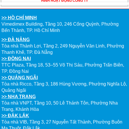
HÌNH HOẠT ĐỘNG CÔNG TY
ĐẦU CỦA DU HỌC SINH NĂM 2026 – VÀ TẤT CẢ
ĐỀU CÓ LÝ DO!!
>> HỒ CHÍ MINH
CHẠM GIẤC MƠ DU HỌC MỸ – BẮT ĐẦU TỪ NGÀY
Vimedimex Building, Tầng 10, 246 Cống Quỳnh, Phường
HỘI GHI DANH & SĂN HỌC BỔNG KỲ SPRING 2026
Bến Thành, TP. Hồ Chí Minh
>> ĐÀ NẴNG
Tòa nhà Thành Lợi, Tầng 2, 249 Nguyễn Văn Linh, Phường
Thanh Khê, TP. Đà Nẵng
>> ĐỒNG NAI
TTC Plaza, Tầng 18, 53–55 Võ Thị Sáu, Phường Trấn Biên,
TP. Đồng Nai
>> QUẢNG NGÃI
Tòa nhà Ricco, Tầng 3, 186 Hùng Vương, Phường Nghĩa Lộ,
Quảng Ngãi
>> NHA TRANG
Tòa nhà VNPT, Tầng 10, 50 Lê Thánh Tôn, Phường Nha
Trang, Khánh Hòa
>> ĐẮK LẮK
Tòa nhà VIB, Tầng 3, 27 Nguyễn Tất Thành, Phường Buôn
Ma Thuột, Đắk Lắk