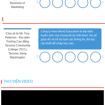
Business of
Marketing
CẢM NHẬN ĐỐI TÁC
Công ty New World Education là đại diện
Chia sẻ từ Mr. Troy
tuyển sinh của chúng tôi tại Việt Nam. Họ sẽ
Peterson - Đại diện
giúp đỡ và hỗ trợ bạn các thông tin, thủ tục
Trường Cao đẳng
cần thiết để nhập học vào...
Tacoma Community
College (TCC),
Tacoma, bang
Washington
THƯ VIỆN VIDEO