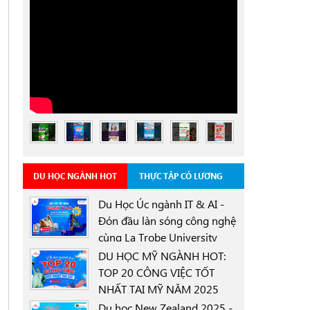
DU HỌC NGÀNH HOT
THỰC TẬP CÓ LƯƠNG
Du Học Úc ngành IT & AI -
Đón đầu làn sóng công nghệ
cùng La Trobe University
0000-00-00
Sydney Campus với học
DU HỌC MỸ NGÀNH HOT:
bổng 30%
TOP 20 CÔNG VIỆC TỐT
NHẤT TẠI MỸ NĂM 2025
0000-00-00
Du học New Zealand 2025 -