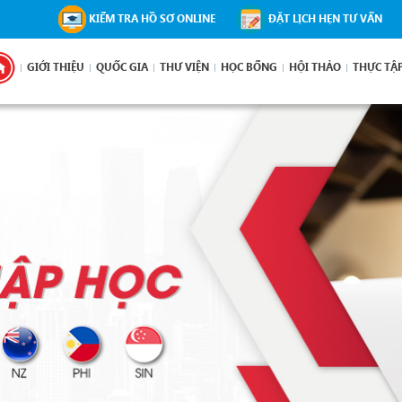
KIỂM TRA HỒ SƠ ONLINE
ĐẶT LỊCH HẸN TƯ VẤN
GIỚI THIỆU
QUỐC GIA
THƯ VIỆN
HỌC BỔNG
HỘI THẢO
THỰC TẬ