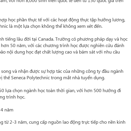
ăm, với hơn 8,000 sinh viên quốc tế
đến từ 150 quốc gia trên
hợp học phần thực tế với các hoạt động thực tập hưởng lương,
hnic
là một lựa chọn không thể không xem xét đến.
h tiếng lâu đời tại Canada. Trường có
phương pháp dạy và học
g hơn 50 năm,
với các chương trình học được nghiên cứu đánh
ảo nội dung học đạt chất lượng cao và bám sát với nhu cầu
 song và nhận được sự hợp tác của những công ty đầu ngành
vị thế
Seneca Polytechnic
trong mắt nhà tuyển dụng.
0 lựa chọn ngành học toàn thời gian, với hơn 500 hướng đi
g trình học.
c 4 năm
g từ 2-3 năm, cung cấp nguồn lao động trực tiếp cho nền kinh