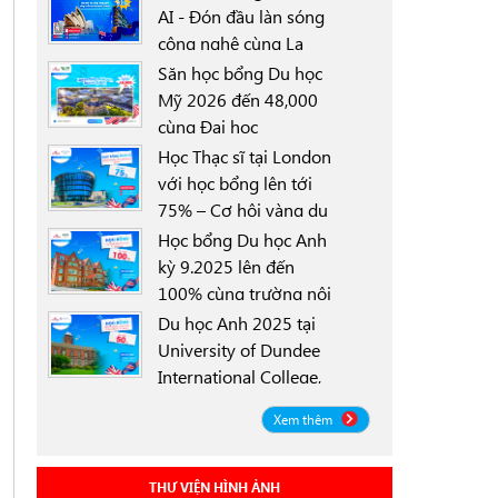
AI - Đón đầu làn sóng
công nghệ cùng La
0000-00-00
Trobe University
Săn học bổng Du học
Sydney Campus với
Mỹ 2026 đến 48,000
học bổng 30%
cùng Đại học
0000-00-00
University of North
Học Thạc sĩ tại London
Texas (UNT)
với học bổng lên tới
75% – Cơ hội vàng du
0000-00-00
học Anh 2025
Học bổng Du học Anh
kỳ 9.2025 lên đến
100% cùng trường nội
0000-00-00
trú Worthgate School
Du học Anh 2025 tại
Canterbury
University of Dundee
International College,
0000-00-00
Scotland ICD - Lộ trình
Xem thêm
linh hoạt, học bổng
đến 50%
THƯ VIỆN HÌNH ẢNH