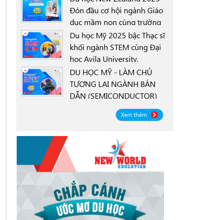
Đón đầu cơ hội ngành Giáo
dục mầm non cùng trường
0000-00-00
New Zealand Tertiary
Du học Mỹ 2025 bậc Thạc sĩ
College NZTC
khối ngành STEM cùng Đại
học Avila University,
0000-00-00
Goodyear, Arizona
DU HỌC MỸ - LÀM CHỦ
TƯƠNG LAI NGÀNH BÁN
DẪN (SEMICONDUCTOR)
0000-00-00
CÙNG ĐẠI HỌC OREGON
Xem thêm
STATE UNIVERSITY OSU