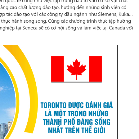
ên quốc tế cũng như việc tập trung đầu tư vào cơ sở vật chất
nâng cao chất lượng đào tạo, hướng đến những sinh viên có
 Hợp tác đào tạo với các công ty đầu ngành như Siemens, Kuka…
à thực hành song song. Cùng các chương trình thực tập hưởng
 nghiệp tại Seneca sẽ có cơ hội sống và làm việc tại Canada với