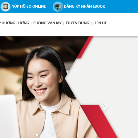
NỘP HỒ SƠ ONLINE
ĐĂNG KÝ NHẬN EBOOK
P HƯỞNG LƯƠNG
PHỎNG VẤN MỸ
TUYỂN DỤNG
LIÊN HỆ
Next