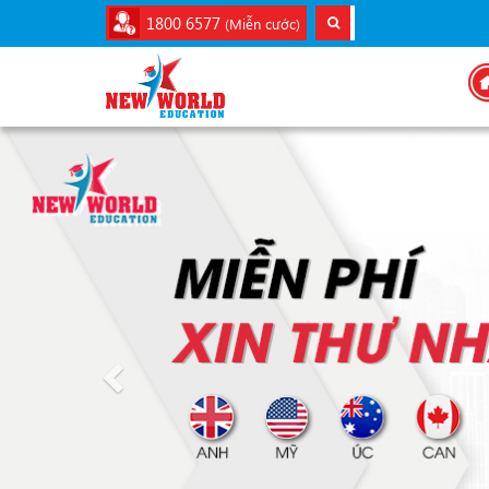
1800 6577
(Miễn cước)
Previous