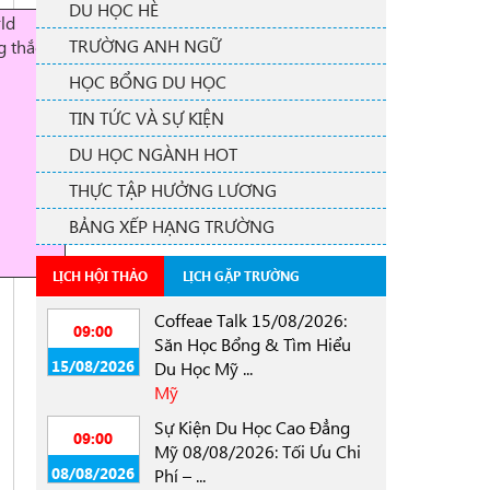
DU HỌC HÈ
ld
TRƯỜNG ANH NGỮ
g thắc
HỌC BỔNG DU HỌC
TIN TỨC VÀ SỰ KIỆN
DU HỌC NGÀNH HOT
THỰC TẬP HƯỞNG LƯƠNG
BẢNG XẾP HẠNG TRƯỜNG
LỊCH HỘI THẢO
LỊCH GẶP TRƯỜNG
Coffeae Talk 15/08/2026:
09:00
Săn Học Bổng & Tìm Hiểu
15/08/2026
Du Học Mỹ ...
Mỹ
Sự Kiện Du Học Cao Đẳng
09:00
Mỹ 08/08/2026: Tối Ưu Chi
08/08/2026
Phí – ...