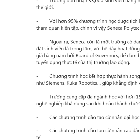
-
Trường đón nhận 33,000 sinh viên hàng n
thế giới.
-
Với hơn 95% chương trình học được tích 
tham quan kiến tập, chính vì vậy
Seneca Polytec
-
Ngoài ra, Seneca còn là một trường có dan
đặt sinh viên là trọng tâm, với bề dày hoạt độn
giá hàng năm bởi Board of Governors,
để đảm b
tuyển dụng thực
tế của thị trường lao động.
-
Chương trình học kết hợp thực hành song
như Siemens, Kuka Robotics… giúp khẳng định 
-
Trường cung cấp đa ngành học với hơn 15
nghề nghiệp khả dụng sau khi hoàn thành chươn
-
Các chương trình đào tạo cử nhân đại họ
-
Các chương trình đào tạo cử nhân cao đẳn
tế