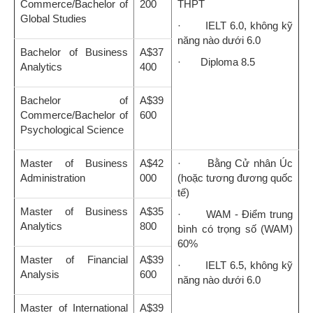
Commerce/Bachelor of
200
THPT
Global Studies
· IELT 6.0, không kỹ
năng nào dưới 6.0
Bachelor of Business
A$37
· Diploma 8.5
Analytics
400
Bachelor of
A$39
Commerce/Bachelor of
600
Psychological Science
Master of Business
A$42
· Bằng Cử nhân Úc
Administration
000
(hoặc tương đương quốc
tế)
Master of Business
A$35
· WAM - Điểm trung
Analytics
800
bình có trọng số (WAM)
60%
Master of Financial
A$39
· IELT 6.5, không kỹ
Analysis
600
năng nào dưới 6.0
Master of International
A$39