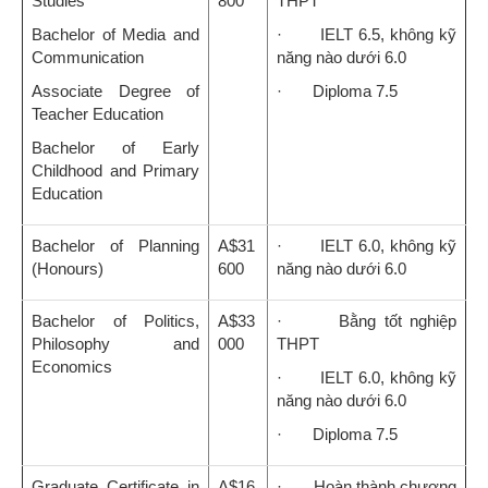
Studies
800
THPT
Bachelor of Media and
· IELT 6.5, không kỹ
Communication
năng nào dưới 6.0
Associate Degree of
· Diploma 7.5
Teacher Education
Bachelor of Early
Childhood and Primary
Education
Bachelor of Planning
A$31
· IELT 6.0, không kỹ
(Honours)
600
năng nào dưới 6.0
Bachelor of Politics,
A$33
· Bằng tốt nghiệp
Philosophy and
000
THPT
Economics
· IELT 6.0, không kỹ
năng nào dưới 6.0
· Diploma 7.5
Graduate Certificate in
A$16
· Hoàn thành chương