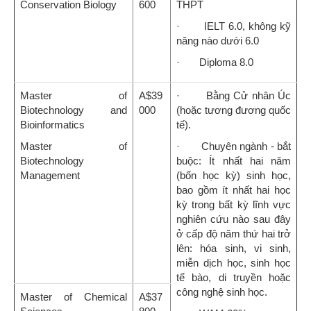
Conservation Biology
600
THPT
· IELT 6.0, không kỹ
năng nào dưới 6.0
· Diploma 8.0
Master of
A$39
· Bằng Cử nhân Úc
Biotechnology and
000
(hoặc tương đương quốc
Bioinformatics
tế).
Master of
· Chuyên ngành - bắt
Biotechnology
buộc: Ít nhất hai năm
Management
(bốn học kỳ) sinh học,
bao gồm ít nhất hai học
kỳ trong bất kỳ lĩnh vực
nghiên cứu nào sau đây
ở cấp độ năm thứ hai trở
lên: hóa sinh, vi sinh,
miễn dịch học, sinh học
tế bào, di truyền hoặc
công nghệ sinh học.
Master of Chemical
A$37