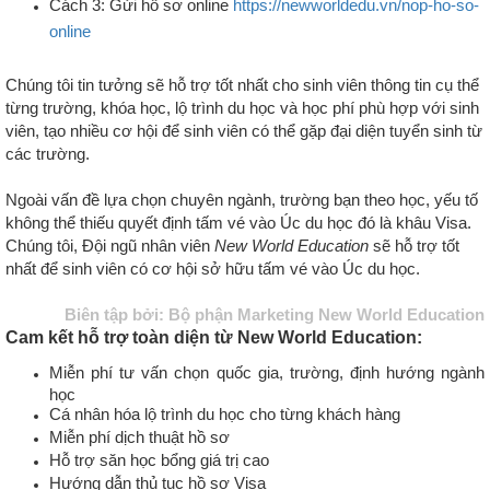
Cách 3: Gửi hồ sơ online
https://newworldedu.vn/nop-ho-so-
online
Chúng tôi tin tưởng sẽ hỗ trợ tốt nhất cho sinh viên thông tin cụ thể
từng trường, khóa học, lộ trình du học và học phí phù hợp với sinh
viên, tạo nhiều cơ hội để sinh viên có thể gặp đại diện tuyển sinh từ
các trường.
Ngoài vấn đề lựa chọn chuyên ngành, trường bạn theo học, yếu tố
không thể thiếu quyết định tấm vé vào Úc du học đó là khâu Visa.
Chúng tôi, Đội ngũ nhân viên
New World Education
sẽ hỗ trợ tốt
nhất để sinh viên có cơ hội sở hữu tấm vé vào Úc du học.
Biên tập bởi: Bộ phận Marketing New World Education
Cam kết hỗ trợ toàn diện từ New World Education:
Miễn phí tư vấn chọn quốc gia, trường, định hướng ngành
học
Cá nhân hóa lộ trình du học cho từng khách hàng
Miễn phí dịch thuật hồ sơ
Hỗ trợ săn học bổng giá trị cao
Hướng dẫn thủ tục hồ sơ Visa