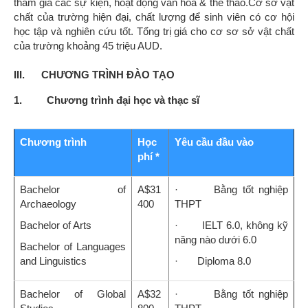
tham gia các sự kiện, hoạt động văn hóa & thể thao.Cơ sở vật
chất của trường hiện đại, chất lượng để sinh viên có cơ hội
học tập và nghiên cứu tốt. Tổng trị giá cho cơ sơ sở vật chất
của trường khoảng 45 triệu AUD.
III. CHƯƠNG TRÌNH ĐÀO TẠO
1. Chương trình đại học và thạc sĩ
Chương trình
Học
Yêu cầu đầu vào
phí *
Bachelor of
A$31
· Bằng tốt nghiệp
Archaeology
400
THPT
Bachelor of Arts
· IELT 6.0, không kỹ
năng nào dưới 6.0
Bachelor of Languages
and Linguistics
· Diploma 8.0
Bachelor of Global
A$32
· Bằng tốt nghiệp