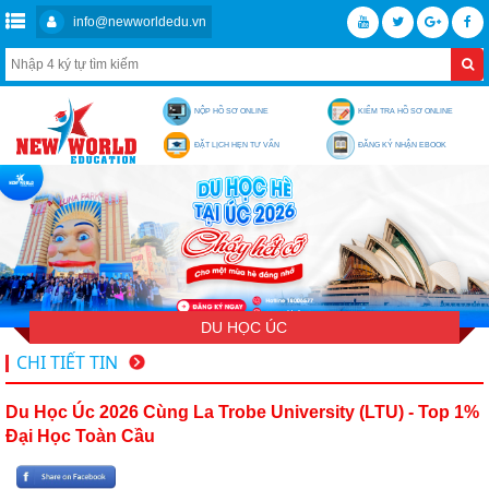
info@newworldedu.vn
NỘP HỒ SƠ ONLINE
KIỂM TRA HỒ SƠ ONLINE
ĐẶT LỊCH HẸN TƯ VẤN
ĐĂNG KÝ NHẬN EBOOK
DU HỌC ÚC
CHI TIẾT TIN
Du Học Úc 2026 Cùng La Trobe University (LTU) - Top 1%
Đại Học Toàn Cầu