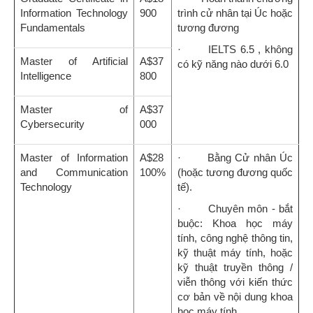
Information Technology
900
trình cử nhân tại Úc hoặc
Fundamentals
tương đương
· IELTS 6.5 , không
Master of Artificial
A$37
có kỹ năng nào dưới 6.0
Intelligence
800
Master of
A$37
Cybersecurity
000
Master of Information
A$28
· Bằng Cử nhân Úc
and Communication
100%
(hoặc tương đương quốc
Technology
tế).
· Chuyên môn - bắt
buộc: Khoa học máy
tính, công nghệ thông tin,
kỹ thuật máy tính, hoặc
kỹ thuật truyền thông /
viễn thông với kiến thức
cơ bản về nội dung khoa
học máy tính