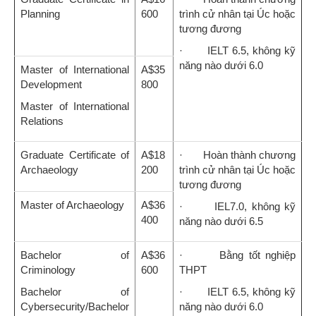
Planning
600
trình cử nhân tại Úc hoặc
tương đương
· IELT 6.5, không kỹ
năng nào dưới 6.0
Master of International
A$35
Development
800
Master of International
Relations
Graduate Certificate of
A$18
· Hoàn thành chương
Archaeology
200
trình cử nhân tại Úc hoặc
tương đương
Master of Archaeology
A$36
· IEL7.0, không kỹ
400
năng nào dưới 6.5
Bachelor of
A$36
· Bằng tốt nghiệp
Criminology
600
THPT
Bachelor of
· IELT 6.5, không kỹ
Cybersecurity/Bachelor
năng nào dưới 6.0