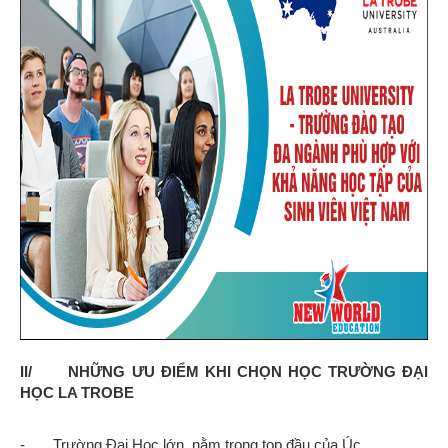
II/ NHỮNG ƯU ĐIỂM KHI CHỌN HỌC TRƯỜNG ĐẠI
HỌC LA TROBE
-
Trường Đại Học lớn, nằm trong top đầu của Úc.