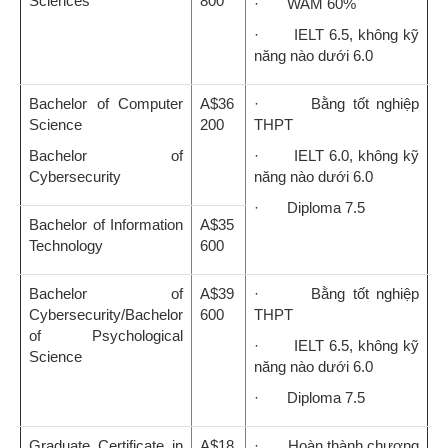
Sciences
800
· WAM 60%
· IELT 6.5, không kỹ
năng nào dưới 6.0
Bachelor of Computer
A$36
· Bằng tốt nghiệp
Science
200
THPT
Bachelor of
· IELT 6.0, không kỹ
Cybersecurity
năng nào dưới 6.0
· Diploma 7.5
Bachelor of Information
A$35
Technology
600
Bachelor of
A$39
· Bằng tốt nghiệp
Cybersecurity/Bachelor
600
THPT
of Psychological
· IELT 6.5, không kỹ
Science
năng nào dưới 6.0
· Diploma 7.5
Graduate Certificate in
A$18
· Hoàn thành chương