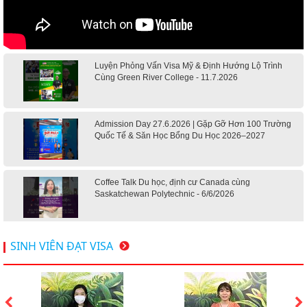
Luyện Phỏng Vấn Visa Mỹ & Định Hướng Lộ Trình
Cùng Green River College - 11.7.2026
Admission Day 27.6.2026 | Gặp Gỡ Hơn 100 Trường
Quốc Tế & Săn Học Bổng Du Học 2026–2027
Coffee Talk Du học, định cư Canada cùng
Saskatchewan Polytechnic - 6/6/2026
Hội thảo du học Mỹ 18.4.2026 - Đại học Mỹ học phí
SINH VIÊN ĐẠT VISA
dưới 20k/ năm
Du học Mỹ 2026 - Lấy bằng cử nhân lúc 20 tuổi cùng