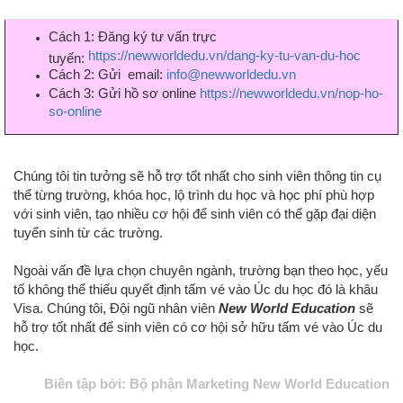
Cách 1: Đăng ký tư vấn trực
https://newworldedu.vn/dang-ky-tu-van-du-hoc
tuyến:
Cách 2: Gửi email:
info@newworldedu.vn
Cách 3: Gửi hồ sơ online
https://newworldedu.vn/nop-ho-
so-online
Chúng tôi tin tưởng sẽ hỗ trợ tốt nhất cho sinh viên thông tin cụ
thể từng trường, khóa học, lộ trình du học và học phí phù hợp
với sinh viên, tạo nhiều cơ hội để sinh viên có thể gặp đại diện
tuyển sinh từ các trường.
Ngoài vấn đề lựa chọn chuyên ngành, trường bạn theo học, yếu
tố không thể thiếu quyết định tấm vé vào Úc du học đó là khâu
Visa. Chúng tôi, Đội ngũ nhân viên
New World Education
sẽ
hỗ trợ tốt nhất để sinh viên có cơ hội sở hữu tấm vé vào Úc du
học.
Biên tập bởi: Bộ phận Marketing New World Education