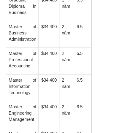
Diploma in
năm
Business
Master of
$34,400
2
6.5
Business
năm
Administration
Master of
$34,400
2
6.5
Professional
năm
Accounting
Master of
$34,400
2
6.5
Information
năm
Technology
Master of
$34,400
2
6.5
Engineering
năm
Management