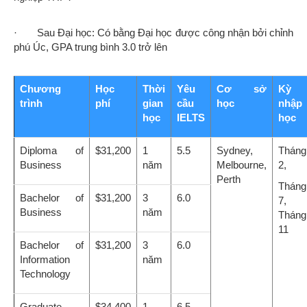
· Sau Đại học: Có bằng Đại học được công nhận bởi chỉnh
phú Úc, GPA trung bình 3.0 trở lên
Chương
Học
Thời
Yêu
Cơ sở
Kỳ
trình
phí
gian
cầu
học
nhập
học
IELTS
học
Diploma of
$31,200
1
5.5
Sydney,
Tháng
Business
năm
Melbourne,
2,
Perth
Tháng
Bachelor of
$31,200
3
6.0
7,
Business
năm
Tháng
11
Bachelor of
$31,200
3
6.0
Information
năm
Technology
Graduate
$34,400
1
6.5