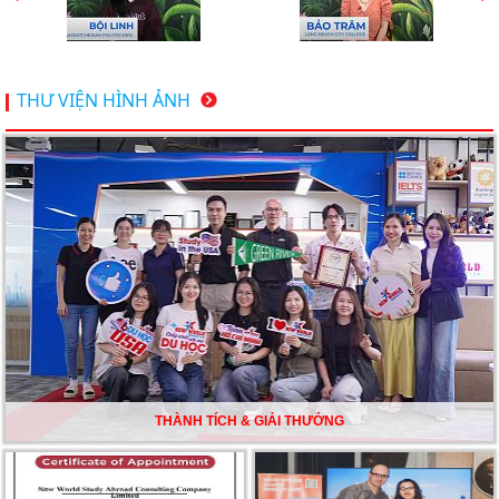
chương trình High School Completion, Washington
Du học Thụy Sĩ 2026 – Những ưu thế nổi bật đang chờ
THƯ VIỆN HÌNH ẢNH
bạn khám phá
Du học Mỹ năm 2026: Cơ hội học tập và trải nghiệm tại
nền giáo dục hàng đầu
TƯ VẤN DU HỌC TOÀN DIỆN – BƯỚC ĐỆM VỮNG
CHẮC TỪ NEW WORLD EDUCATION
DU HỌC ÚC DẦN TRỞ THÀNH LỰA CHỌN HÀNG
ĐẦU CỦA DU HỌC SINH NĂM 2026 – VÀ TẤT CẢ
ĐỀU CÓ LÝ DO!!
THÀNH TÍCH & GIẢI THƯỞNG
CHẠM GIẤC MƠ DU HỌC MỸ – BẮT ĐẦU TỪ NGÀY
HỘI GHI DANH & SĂN HỌC BỔNG KỲ SPRING 2026