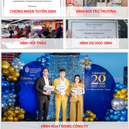
CHỨNG NHẬN TUYỂN SINH
HÌNH ĐỐI TÁC TRƯỜNG
HÌNH HỘI THẢO
HÌNH DU HỌC SINH
HÌNH HOẠT ĐỘNG CÔNG TY