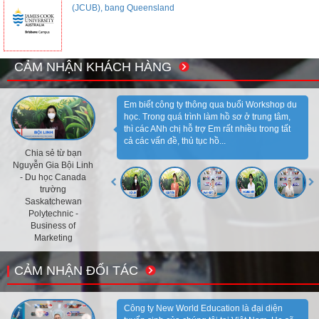
(JCUB), bang Queensland
CẢM NHẬN KHÁCH HÀNG
Em biết công ty thông qua buổi Workshop du
học. Trong quá trình làm hồ sơ ở trung tâm,
thì các ANh chị hỗ trợ Em rất nhiều trong tất
cả các vấn đề, thủ tục hồ...
Chia sẻ từ bạn
Nguyễn Gia Bội Linh
- Du học Canada
trường
Saskatchewan
Polytechnic -
Business of
Marketing
CẢM NHẬN ĐỐI TÁC
Công ty New World Education là đại diện