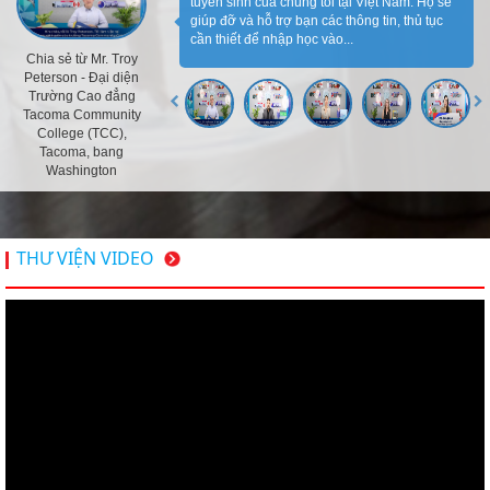
tuyển sinh của chúng tôi tại Việt Nam. Họ sẽ
giúp đỡ và hỗ trợ bạn các thông tin, thủ tục
cần thiết để nhập học vào...
Chia sẻ từ Mr. Troy
Peterson - Đại diện
Trường Cao đẳng
Tacoma Community
College (TCC),
Tacoma, bang
Washington
THƯ VIỆN VIDEO