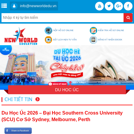
info@newworldedu.vn
NỘP HỒ SƠ ONLINE
KIỂM TRA HỒ SƠ ONLINE
ĐẶT LỊCH HẸN TƯ VẤN
ĐĂNG KÝ NHẬN EBOOK
DU HỌC ÚC
CHI TIẾT TIN
Du Học Úc 2026 – Đại Học Southern Cross University
(SCU) Cơ Sở Sydney, Melbourne, Perth