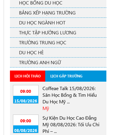
HỌC BỔNG DU HỌC
BẢNG XẾP HẠNG TRƯỜNG
DU HỌC NGÀNH HOT
THỰC TẬP HƯỞNG LƯƠNG
TRƯỜNG TRUNG HỌC
DU HỌC HÈ
TRƯỜNG ANH NGỮ
LỊCH HỘI THẢO
LỊCH GẶP TRƯỜNG
Coffeae Talk 15/08/2026:
09:00
Săn Học Bổng & Tìm Hiểu
15/08/2026
Du Học Mỹ ...
Mỹ
Sự Kiện Du Học Cao Đẳng
09:00
Mỹ 08/08/2026: Tối Ưu Chi
08/08/2026
Phí – ...