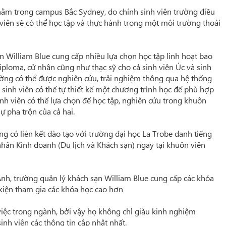
nằm trong campus Bắc Sydney, do chính sinh viên trường điều
 viên sẽ có thể học tập và thực hành trong một môi trường thoải
n William Blue cung cấp nhiều lựa chọn học tập linh hoạt bao
loma, cử nhân cũng như thạc sỹ cho cả sinh viên Úc và sinh
ường có thể được nghiên cứu, trải nghiệm thông qua hệ thống
là sinh viên có thể tự thiết kế một chương trình học để phù hợp
 sinh viên có thể lựa chọn để học tập, nghiên cứu trong khuôn
ự pha trộn của cả hai.
g có liên kết đào tạo với trường đại học La Trobe danh tiếng
ân Kinh doanh (Du lịch và Khách sạn) ngay tại khuôn viên
Anh, trường quản lý khách sạn William Blue cung cấp các khóa
 kiện tham gia các khóa học cao hơn
việc trong ngành, bởi vậy họ không chỉ giàu kinh nghiệm
nh viên các thông tin cập nhật nhất.