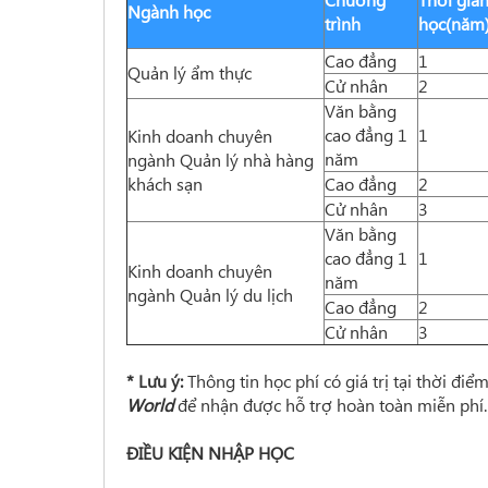
Ngành học
trình
học(năm
Cao đẳng
1
Quản lý ẩm thực
Cử nhân
2
Văn bằng
cao đẳng 1
1
Kinh doanh chuyên
năm
ngành Quản lý nhà hàng
khách sạn
Cao đẳng
2
Cử nhân
3
Văn bằng
cao đẳng 1
1
Kinh doanh chuyên
năm
ngành Quản lý du lịch
Cao đẳng
2
Cử nhân
3
* Lưu ý:
Thông tin học phí có giá trị tại thời điể
World
để nhận được hỗ trợ hoàn toàn miễn phí.
ĐIỀU KIỆN NHẬP HỌC