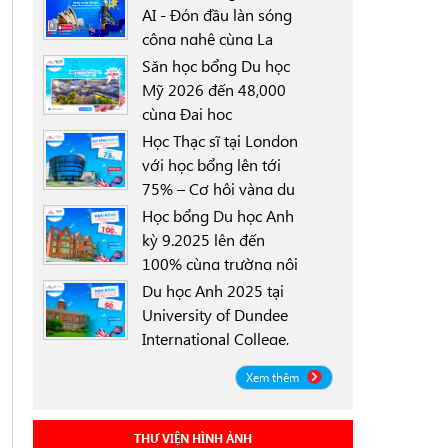
AI - Đón đầu làn sóng
công nghệ cùng La
0000-00-00
Trobe University
Săn học bổng Du học
Sydney Campus với
Mỹ 2026 đến 48,000
học bổng 30%
cùng Đại học
0000-00-00
University of North
Học Thạc sĩ tại London
Texas (UNT)
với học bổng lên tới
75% – Cơ hội vàng du
0000-00-00
học Anh 2025
Học bổng Du học Anh
kỳ 9.2025 lên đến
100% cùng trường nội
0000-00-00
trú Worthgate School
Du học Anh 2025 tại
Canterbury
University of Dundee
International College,
0000-00-00
Scotland ICD - Lộ trình
Xem thêm
linh hoạt, học bổng
đến 50%
THƯ VIỆN HÌNH ẢNH