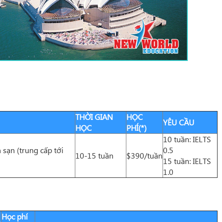
THỜI GIAN
HỌC
YÊU CẦU
HỌC
PHÍ(*)
10 tuần: IELTS
sạn (trung cấp tới
0.5
10-15 tuần
$390/tuần
15 tuần: IELTS
1.0
Học phí
n