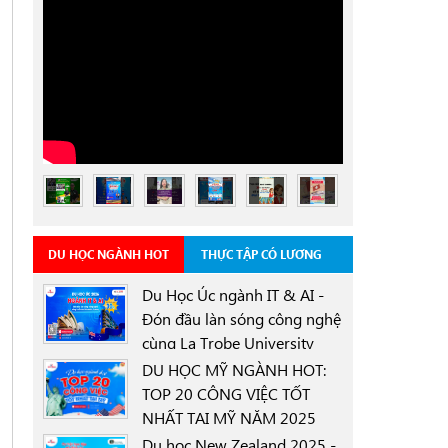
DU HỌC NGÀNH HOT
THỰC TẬP CÓ LƯƠNG
Du Học Úc ngành IT & AI -
Đón đầu làn sóng công nghệ
cùng La Trobe University
0000-00-00
Sydney Campus với học
DU HỌC MỸ NGÀNH HOT:
bổng 30%
TOP 20 CÔNG VIỆC TỐT
NHẤT TẠI MỸ NĂM 2025
0000-00-00
Du học New Zealand 2025 -