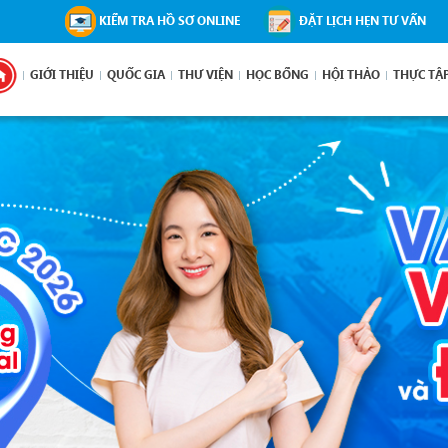
KIỂM TRA HỒ SƠ ONLINE
ĐẶT LỊCH HẸN TƯ VẤN
GIỚI THIỆU
QUỐC GIA
THƯ VIỆN
HỌC BỔNG
HỘI THẢO
THỰC TẬ