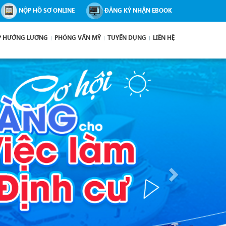
NỘP HỒ SƠ ONLINE
ĐĂNG KÝ NHẬN EBOOK
P HƯỞNG LƯƠNG
PHỎNG VẤN MỸ
TUYỂN DỤNG
LIÊN HỆ
Next