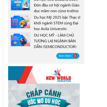
Đón đầu cơ hội ngành Giáo
dục mầm non cùng trường
0000-00-00
New Zealand Tertiary
Du học Mỹ 2025 bậc Thạc sĩ
College NZTC
khối ngành STEM cùng Đại
học Avila University,
0000-00-00
Goodyear, Arizona
DU HỌC MỸ - LÀM CHỦ
TƯƠNG LAI NGÀNH BÁN
DẪN (SEMICONDUCTOR)
0000-00-00
CÙNG ĐẠI HỌC OREGON
Xem thêm
STATE UNIVERSITY OSU