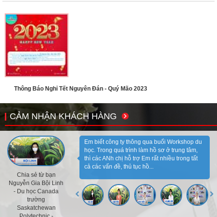
Thông Báo Nghỉ Tết Nguyên Đán - Quý Mão 2023
CẢM NHẬN KHÁCH HÀNG
Em biết công ty thông qua buổi Workshop du
học. Trong quá trình làm hồ sơ ở trung tâm,
thì các ANh chị hỗ trợ Em rất nhiều trong tất
cả các vấn đề, thủ tục hồ...
Chia sẻ từ bạn
Nguyễn Gia Bội Linh
- Du học Canada
trường
Saskatchewan
Polytechnic -