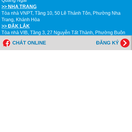
Quảng Ngãi
>> NHA TRANG
Tòa nhà VNPT, Tầng 10, 50 Lê Thánh Tôn, Phường Nha
Trang, Khánh Hòa
>> ĐẮK LẮK
Tòa nhà VIB, Tầng 3, 27 Nguyễn Tất Thành, Phường Buôn
Ma Thuột, Đắk Lắk
CHÁT ONLINE
ĐĂNG KÝ
--------------------------------------------
Tổng đài miễn cước: 1800 6577
FANPAGES NEW WORLD EDUCATION
Giờ Làm Việc
Thứ 2 đến Thứ 6 - Sáng: 8h00- 12h00
- Chiều: 13h00 - 17h00
Thứ 7 - Sáng: 8h00- 12h00
NỘP HỒ SƠ ONLINE
KIỂM TRA HỒ SƠ ONLINE