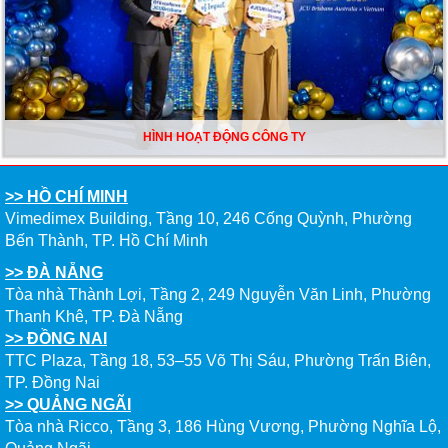
HÌNH HOẠT ĐỘNG CÔNG TY
>> HỒ CHÍ MINH
Vimedimex Building, Tầng 10, 246 Cống Quỳnh, Phường
Bến Thành, TP. Hồ Chí Minh
>> ĐÀ NẴNG
Tòa nhà Thành Lợi, Tầng 2, 249 Nguyễn Văn Linh, Phường
Thanh Khê, TP. Đà Nẵng
>> ĐỒNG NAI
TTC Plaza, Tầng 18, 53–55 Võ Thị Sáu, Phường Trấn Biên,
TP. Đồng Nai
>> QUẢNG NGÃI
Tòa nhà Ricco, Tầng 3, 186 Hùng Vương, Phường Nghĩa Lộ,