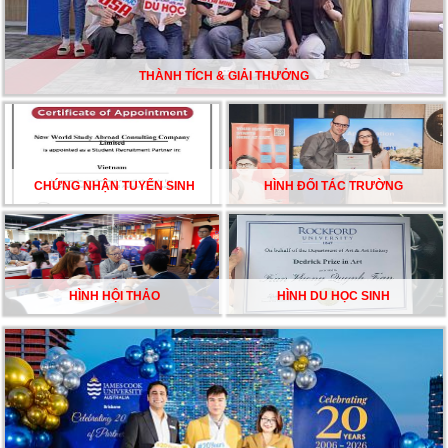
DU HỌC ÚC DẦN TRỞ THÀNH LỰA CHỌN HÀNG
ĐẦU CỦA DU HỌC SINH NĂM 2026 – VÀ TẤT CẢ
ĐỀU CÓ LÝ DO!!
THÀNH TÍCH & GIẢI THƯỞNG
CHẠM GIẤC MƠ DU HỌC MỸ – BẮT ĐẦU TỪ NGÀY
HỘI GHI DANH & SĂN HỌC BỔNG KỲ SPRING 2026
CHỨNG NHẬN TUYỂN SINH
HÌNH ĐỐI TÁC TRƯỜNG
HÌNH HỘI THẢO
HÌNH DU HỌC SINH