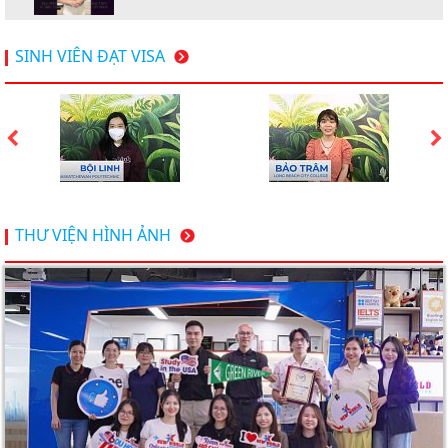
Hội thảo du học Mỹ 18.4.2026 - Đại học Mỹ học phí
SINH VIÊN ĐẠT VISA
dưới 20k/ năm
Du học Mỹ 2026 - Lấy bằng cử nhân lúc 20 tuổi cùng
chương trình High School Completion, Washington
Du học Thụy Sĩ 2026 – Những ưu thế nổi bật đang chờ
THƯ VIỆN HÌNH ẢNH
bạn khám phá
Du học Mỹ năm 2026: Cơ hội học tập và trải nghiệm tại
nền giáo dục hàng đầu
TƯ VẤN DU HỌC TOÀN DIỆN – BƯỚC ĐỆM VỮNG
CHẮC TỪ NEW WORLD EDUCATION