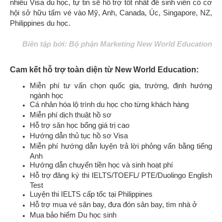
nhiều Visa du học, tự tin sẽ hỗ trợ tốt nhất để sinh viên có cơ
hội sở hữu tấm vé vào Mỹ, Anh, Canada, Úc, Singapore, NZ,
Philippines du học.
Biên tập bởi: Bộ phận Marketing New World Education
Cam kết hỗ trợ toàn diện từ New World Education:
Miễn phí tư vấn chọn quốc gia, trường, định hướng
ngành học
Cá nhân hóa lộ trình du học cho từng khách hàng
Miễn phí dịch thuật hồ sơ
Hỗ trợ săn học bổng giá trị cao
Hướng dẫn thủ tục hồ sơ Visa
Miễn phí hướng dẫn luyện trả lời phỏng vấn bằng tiếng
Anh
Hướng dẫn chuyển tiền học và sinh hoạt phí
Hỗ trợ đăng ký thi IELTS/TOEFL/ PTE/Duolingo English
Test
Luyện thi IELTS cấp tốc tại Philippines
Hỗ trợ mua vé sân bay, đưa đón sân bay, tìm nhà ở
Mua bảo hiểm Du học sinh