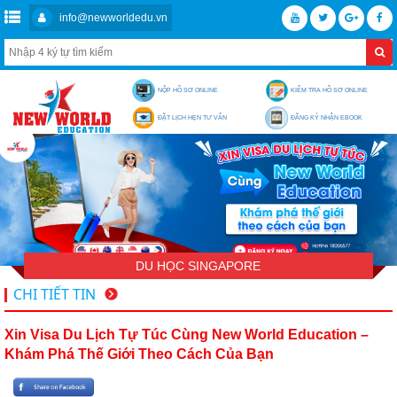
info@newworldedu.vn
NỘP HỒ SƠ ONLINE
KIỂM TRA HỒ SƠ ONLINE
ĐẶT LỊCH HẸN TƯ VẤN
ĐĂNG KÝ NHẬN EBOOK
DU HỌC SINGAPORE
CHI TIẾT TIN
Xin Visa Du Lịch Tự Túc Cùng New World Education –
Khám Phá Thế Giới Theo Cách Của Bạn