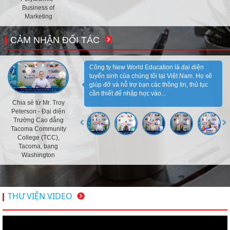
Business of
Marketing
CẢM NHẬN ĐỐI TÁC
Công ty New World Education là đại diện
tuyển sinh của chúng tôi tại Việt Nam. Họ sẽ
giúp đỡ và hỗ trợ bạn các thông tin, thủ tục
cần thiết để nhập học vào...
Chia sẻ từ Mr. Troy
Peterson - Đại diện
Trường Cao đẳng
Tacoma Community
College (TCC),
Tacoma, bang
Washington
THƯ VIỆN VIDEO