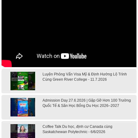
Luyện Phỏng Vấn Visa Mỹ & Định Hướng Lộ Trình
Cùng Green River College - 11.7.2026
Admission Day 27.6.2026 | Gặp Gỡ Hơn 100 Trường
Quốc Tế & Săn Học Bổng Du Học 2026–2027
Coffee Talk Du học, định cư Canada cùng
Saskatchewan Polytechnic - 6/6/2026