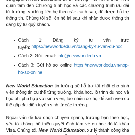
quan tâm đến Chương trình học và các chương trình ưu đãi
từ trường, vui lòng liên hệ
theo các cách sau,
để được hỗ trợ
thông tin.
Chúng tôi sẽ liên hệ lại sau khi nhận được thông tin
đăng ký từ quý khách.
Cách 1: Đăng ký tư vấn trực
https://newworldedu.vn/dang-ky-tu-van-du-hoc
tuyến:
Cách 2: Gửi email:
info@newworldedu.vn
Cách 3: Gửi hồ sơ online
https://newworldedu.vn/nop-
ho-so-online
New World Education
tin tưởng sẽ hỗ trợ tốt nhất cho sinh
viên thông tin cụ thể từng trường, khóa học, lộ trình du học và
học phí phù hợp với sinh viên, tạo nhiều cơ hội để sinh viên có
thể gặp đại diện tuyển sinh từ các trường.
Ngoài vấn đề lựa chọn chuyên ngành, trường bạn theo học,
yếu tố không thể thiếu quyết định tấm vé du học đó là khâu
Visa. Chúng tôi,
New World Education
, xử lý thành công khá