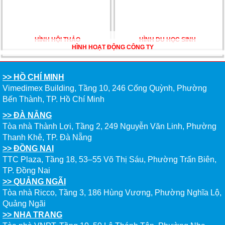
CHẮC TỪ NEW WORLD EDUCATION
HÌNH HỘI THẢO
HÌNH DU HỌC SINH
DU HỌC ÚC DẦN TRỞ THÀNH LỰA CHỌN HÀNG
HÌNH HOẠT ĐỘNG CÔNG TY
ĐẦU CỦA DU HỌC SINH NĂM 2026 – VÀ TẤT CẢ
ĐỀU CÓ LÝ DO!!
>> HỒ CHÍ MINH
CHẠM GIẤC MƠ DU HỌC MỸ – BẮT ĐẦU TỪ NGÀY
Vimedimex Building, Tầng 10, 246 Cống Quỳnh, Phường
HỘI GHI DANH & SĂN HỌC BỔNG KỲ SPRING 2026
Bến Thành, TP. Hồ Chí Minh
>> ĐÀ NẴNG
Tòa nhà Thành Lợi, Tầng 2, 249 Nguyễn Văn Linh, Phường
Thanh Khê, TP. Đà Nẵng
>> ĐỒNG NAI
TTC Plaza, Tầng 18, 53–55 Võ Thị Sáu, Phường Trấn Biên,
TP. Đồng Nai
>> QUẢNG NGÃI
Tòa nhà Ricco, Tầng 3, 186 Hùng Vương, Phường Nghĩa Lộ,
Quảng Ngãi
>> NHA TRANG