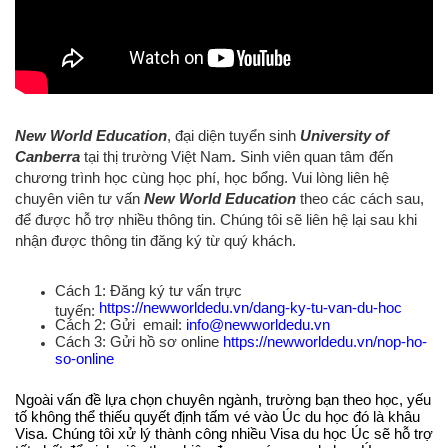
New World Education
, đại diện tuyển sinh
University of
Canberra
tại thị trường Việt Nam
.
Sinh viên quan tâm đến
chương trình học cùng học phí, học bổng. Vui lòng liên hệ
chuyên viên tư vấn
New World Education
theo các cách sau,
để được hỗ trợ nhiều thông tin. Chúng tôi sẽ liên hệ lại sau khi
nhận được thông tin đăng ký từ quý khách.
Cách 1: Đăng ký tư vấn trực
https://newworldedu.vn/dang-ky-tu-van-du-hoc
tuyến:
Cách 2: Gửi email:
info@newworldedu.vn
Cách 3: Gửi hồ sơ online
https://newworldedu.vn/nop-ho-
so-online
Ngoài vấn đề lựa chọn chuyên ngành, trường bạn theo học, yếu
tố không thể thiếu quyết định tấm vé vào Úc du học đó là khâu
Visa. Chúng tôi
xử lý thành công nhiều Visa du học Úc sẽ hỗ trợ