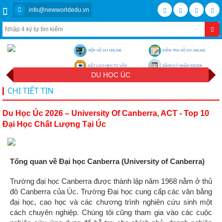
info@newworldedu.vn
NỘP HỒ SƠ ONLINE
KIỂM TRA HỒ SƠ ONLINE
ĐẶT LỊCH HẸN TƯ VẤN
ĐĂNG KÝ NHẬN EBOOK
DU HỌC ÚC
CHI TIẾT TIN
Du Học Úc 2026 – University Of Canberra, ACT - Top 10
Đại Học Chất Lượng Tại Úc
Tổng quan về Đại học Canberra (University of Canberra)
Trường đại học Canberra được thành lập năm 1968 nằm ở thủ
đô Canberra của Úc. Trường Đại học cung cấp các văn bằng
đại học, cao học và các chương trình nghiên cứu sinh một
cách chuyên nghiệp. Chúng tôi cũng tham gia vào các cuộc