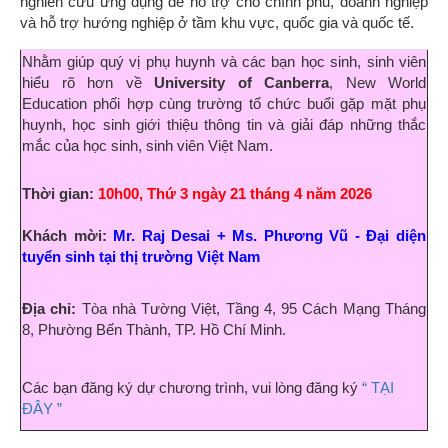
nghiên cứu ứng dụng để hỗ trợ cho chính phủ, doanh nghiệp
và hỗ trợ hướng nghiệp ở tầm khu vực, quốc gia và quốc tế.
Nhằm giúp quý vị phụ huynh và các bạn học sinh, sinh viên
hiểu rõ hơn về
University of Canberra
, New World
Education phối hợp cùng trường tổ chức buổi gặp mặt phụ
huynh, học sinh giới thiệu thông tin và giải đáp những thắc
mắc của học sinh, sinh viên Việt Nam.
Thời gian:
10h00, Thứ 3 ngày 21 tháng 4 năm 2026
Khách mời:
Mr. Raj Desai + Ms. Phương Vũ -
Đ
ại diện
tuyển sinh tại thị trường Việt Nam
Địa chỉ:
Tòa nhà Tường Việt, Tầng 4, 95 Cách Mạng Tháng
8, Phường Bến Thành, TP. Hồ Chí Minh.
Các bạn đăng ký dự chương trình, vui lòng đăng ký
“ TẠI
ĐÂY ”