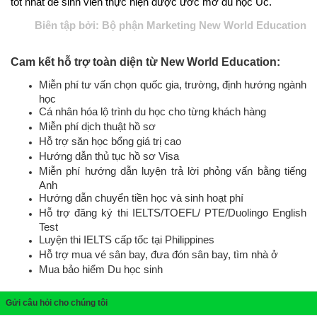
tốt nhất để sinh viên thực hiện được ước mơ du học Úc.
Biên tập bởi: Bộ phận Marketing New World Education
Cam kết hỗ trợ toàn diện từ New World Education:
Miễn phí tư vấn chọn quốc gia, trường, định hướng ngành
học
Cá nhân hóa lộ trình du học cho từng khách hàng
Miễn phí dịch thuật hồ sơ
Hỗ trợ săn học bổng giá trị cao
Hướng dẫn thủ tục hồ sơ Visa
Miễn phí hướng dẫn luyện trả lời phỏng vấn bằng tiếng
Anh
Hướng dẫn chuyển tiền học và sinh hoạt phí
Hỗ trợ đăng ký thi IELTS/TOEFL/ PTE/Duolingo English
Test
Luyện thi IELTS cấp tốc tại Philippines
Hỗ trợ mua vé sân bay, đưa đón sân bay, tìm nhà ở
Mua bảo hiểm Du học sinh
Gửi câu hỏi cho chúng tôi