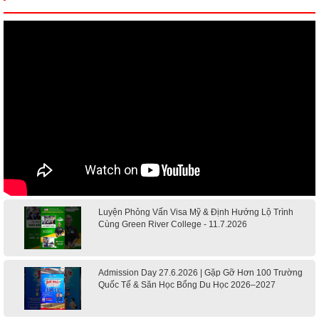
Luyện Phỏng Vấn Visa Mỹ & Định Hướng Lộ Trình
Cùng Green River College - 11.7.2026
Admission Day 27.6.2026 | Gặp Gỡ Hơn 100 Trường
Quốc Tế & Săn Học Bổng Du Học 2026–2027