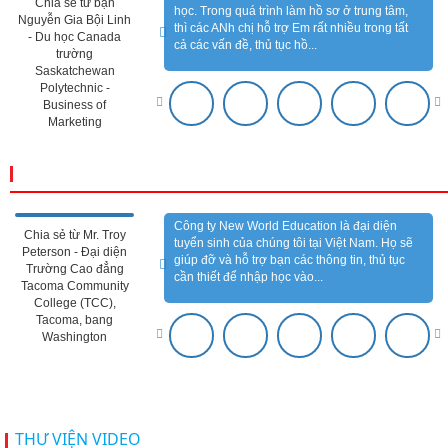
Chia sẻ từ bạn
học. Trong quá trình làm hồ sơ ở trung tâm,
Nguyễn Gia Bội Linh
thì các ANh chị hỗ trợ Em rất nhiều trong tất
- Du học Canada
cả các vấn đề, thủ tục hồ...
trường
Saskatchewan
Polytechnic -
Business of
Marketing
CẢM NHẬN ĐỐI TÁC
Công ty New World Education là đại diện
Chia sẻ từ Mr. Troy
tuyển sinh của chúng tôi tại Việt Nam. Họ sẽ
Peterson - Đại diện
giúp đỡ và hỗ trợ bạn các thông tin, thủ tục
Trường Cao đẳng
cần thiết để nhập học vào...
Tacoma Community
College (TCC),
Tacoma, bang
Washington
THƯ VIỆN VIDEO