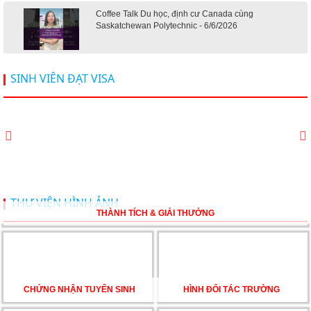
Coffee Talk Du học, định cư Canada cùng
Saskatchewan Polytechnic - 6/6/2026
Hội thảo du học Mỹ 18.4.2026 - Đại học Mỹ học phí
SINH VIÊN ĐẠT VISA
dưới 20k/ năm
Du học Mỹ 2026 - Lấy bằng cử nhân lúc 20 tuổi cùng
chương trình High School Completion, Washington
Du học Thụy Sĩ 2026 – Những ưu thế nổi bật đang chờ
THƯ VIỆN HÌNH ẢNH
bạn khám phá
THÀNH TÍCH & GIẢI THƯỞNG
Du học Mỹ năm 2026: Cơ hội học tập và trải nghiệm tại
nền giáo dục hàng đầu
CHỨNG NHẬN TUYỂN SINH
HÌNH ĐỐI TÁC TRƯỜNG
TƯ VẤN DU HỌC TOÀN DIỆN – BƯỚC ĐỆM VỮNG