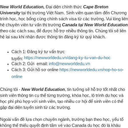
New World Education,
Đại diện chính thức
Cape Breton
University
tại thị trường Việt Nam.
Sinh viên quan tâm đến Chương
trình học, học bổng cùng chính sách visa từ các trường.
Vui lòng liên
hệ chuyên viên tư vấn thị trường
Canada tại New World Education
theo các cách sau
, để được hỗ trợ nhiều thông tin
.
Chúng tôi sẽ liên
hệ lại sau khi nhận được thông tin đăng ký từ quý khách.
Cách 1: Đăng ký tư vấn trực
https://newworldedu.vn/dang-ky-tu-van-du-hoc
tuyến:
Cách 2: Gửi email:
info@newworldedu.vn
Cách 3: Gửi hồ sơ online
https://newworldedu.vn/nop-ho-so-
online
Chúng tôi -
New World Education
, tin tưởng sẽ hỗ trợ tốt nhất cho
sinh viên thông tin cụ thể từng trường, khóa học, lộ trình du học và
học phí phù hợp với sinh viên, tạo nhiều cơ hội để sinh viên có thể
gặp đại diện tuyển sinh từ các trường.
Ngoài vấn đề lựa chọn chuyên ngành, trường bạn theo học, yếu tố
không thể thiếu quyết định tấm vé vào Canada du học đó là khâu