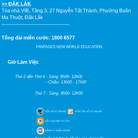
>> ĐẮK LẮK
Tòa nhà VIB, Tầng 3, 27 Nguyễn Tất Thành, Phường Buôn
Ma Thuột, Đắk Lắk
--------------------------------------------
Tổng đài miễn cước: 1800 6577
FANPAGES NEW WORLD EDUCATION
Giờ Làm Việc
Thứ 2 đến Thứ 6 - Sáng: 8h00- 12h00
- Chiều: 13h00 - 17h00
Thứ 7 - Sáng: 8h00- 12h00
NỘP HỒ SƠ ONLINE
KIỂM TRA HỒ SƠ ONLINE
ĐẶT LỊCH HẸN TƯ VẤN
ĐĂNG KÝ NHẬN EBOOK