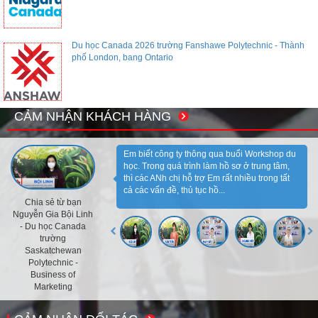
Du học Canada 2026 trường Fanshawe Polytechnic - Thành
phố London, bang Ontario
CẢM NHẬN KHÁCH HÀNG
Em biết công ty thông qua buổi Workshop du
học. Trong quá trình làm hồ sơ ở trung tâm,
thì các ANh chị hỗ trợ Em rất nhiều trong tất
cả các vấn đề, thủ tục hồ...
Chia sẻ từ bạn
Nguyễn Gia Bội Linh
- Du học Canada
trường
Saskatchewan
Polytechnic -
Business of
Marketing