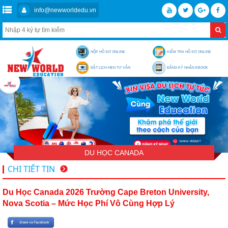
info@newworldedu.vn
NỘP HỒ SƠ ONLINE
KIỂM TRA HỒ SƠ ONLINE
ĐẶT LỊCH HẸN TƯ VẤN
ĐĂNG KÝ NHẬN EBOOK
DU HỌC CANADA
CHI TIẾT TIN
Du Học Canada 2026 Trường Cape Breton University,
Nova Scotia – Mức Học Phí Vô Cùng Hợp Lý