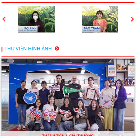
Du học Mỹ 2026 - Lấy bằng cử nhân lúc 20 tuổi cùng
chương trình High School Completion, Washington
Du học Thụy Sĩ 2026 – Những ưu thế nổi bật đang chờ
THƯ VIỆN HÌNH ẢNH
bạn khám phá
Du học Mỹ năm 2026: Cơ hội học tập và trải nghiệm tại
nền giáo dục hàng đầu
TƯ VẤN DU HỌC TOÀN DIỆN – BƯỚC ĐỆM VỮNG
CHẮC TỪ NEW WORLD EDUCATION
DU HỌC ÚC DẦN TRỞ THÀNH LỰA CHỌN HÀNG
ĐẦU CỦA DU HỌC SINH NĂM 2026 – VÀ TẤT CẢ
ĐỀU CÓ LÝ DO!!