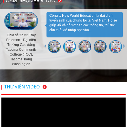
CẢM NHẬN ĐỐI TÁC
Công ty New World Education là đại diện
tuyển sinh của chúng tôi tại Việt Nam. Họ sẽ
giúp đỡ và hỗ trợ bạn các thông tin, thủ tục
cần thiết để nhập học vào...
Chia sẻ từ Mr. Troy
Peterson - Đại diện
Trường Cao đẳng
Tacoma Community
College (TCC),
Tacoma, bang
Washington
THƯ VIỆN VIDEO