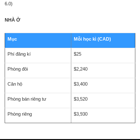
6.0)
NHÀ Ở
Mục
Mỗi học kì (CAD)
Phí đăng kí
$25
Phòng đôi
$2,240
Căn hộ
$3,400
Phòng bán riêng tư
$3,520
Phòng riêng
$3,930