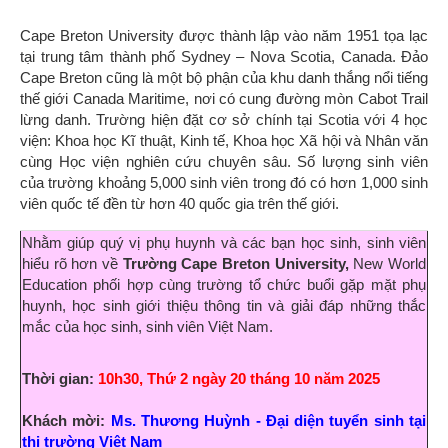
Cape Breton University được thành lập vào năm 1951 tọa lạc
tại trung tâm thành phố Sydney – Nova Scotia, Canada. Đảo
Cape Breton cũng là một bộ phận của khu danh thắng nổi tiếng
thế giới Canada Maritime, nơi có cung đường mòn Cabot Trail
lừng danh. Trường hiện đặt cơ sở chính tại Scotia với 4 học
viện: Khoa học Kĩ thuật, Kinh tế, Khoa học Xã hội và Nhân văn
cùng Học viện nghiên cứu chuyên sâu. Số lượng sinh viên
của trường khoảng 5,000 sinh viên trong đó có hơn 1,000 sinh
viên quốc tế đền từ hơn 40 quốc gia trên thế giới.
Nhằm giúp quý vị phụ huynh và các bạn học sinh, sinh viên
hiểu rõ hơn về
Trường Cape Breton University
,
New World
Education phối hợp cùng
trường tổ chức buổi gặp mặt phụ
huynh, học sinh giới thiệu thông tin và giải đáp những thắc
mắc của học sinh, sinh viên Việt Nam.
Thời gian:
10h30, Thứ 2 ngày 20 tháng 10 năm 2025
Khách mời:
Ms. Thương Huỳnh - Đại diện tuyển sinh tại
thị trường Việt Nam