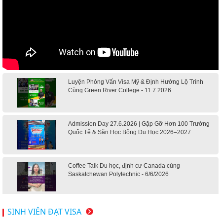
Luyện Phỏng Vấn Visa Mỹ & Định Hướng Lộ Trình
Cùng Green River College - 11.7.2026
Admission Day 27.6.2026 | Gặp Gỡ Hơn 100 Trường
Quốc Tế & Săn Học Bổng Du Học 2026–2027
Coffee Talk Du học, định cư Canada cùng
Saskatchewan Polytechnic - 6/6/2026
Hội thảo du học Mỹ 18.4.2026 - Đại học Mỹ học phí
SINH VIÊN ĐẠT VISA
dưới 20k/ năm