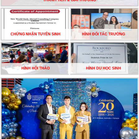
THÀNH TÍCH & GIẢI THƯỞNG
CHẠM GIẤC MƠ DU HỌC MỸ – BẮT ĐẦU TỪ NGÀY
HỘI GHI DANH & SĂN HỌC BỔNG KỲ SPRING 2026
CHỨNG NHẬN TUYỂN SINH
HÌNH ĐỐI TÁC TRƯỜNG
HÌNH HỘI THẢO
HÌNH DU HỌC SINH