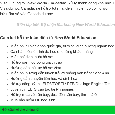
Visa. Chúng tôi,
New World Education
, xử lý thành công khá nhiều
Visa du học Canada, sẽ hỗ trợ tốt nhất để sinh viên có cơ hội sở
hữu tấm vé vào Canada du học
.
Biên tập bởi: Bộ phận Marketing New World Education
Cam kết hỗ trợ toàn diện từ New World Education:
Miễn phí tư vấn chọn quốc gia, trường, định hướng ngành học
Cá nhân hóa lộ trình du học cho từng khách hàng
Miễn phí dịch thuật hồ sơ
Hỗ trợ săn học bổng giá trị cao
Hướng dẫn thủ tục hồ sơ Visa
Miễn phí hướng dẫn luyện trả lời phỏng vấn bằng tiếng Anh
Hướng dẫn chuyển tiền học và sinh hoạt phí
Hỗ trợ đăng ký thi IELTS/TOEFL/ PTE/Duolingo English Test
Luyện thi IELTS cấp tốc tại Philippines
Hỗ trợ mua vé sân bay, đưa đón sân bay, tìm nhà ở
Mua bảo hiểm Du học sinh
Gửi câu hỏi cho chúng tôi