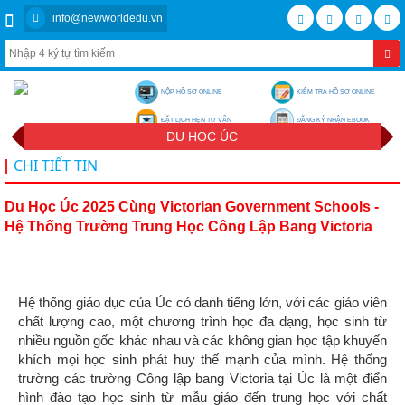
info@newworldedu.vn
NỘP HỒ SƠ ONLINE
KIỂM TRA HỒ SƠ ONLINE
ĐẶT LỊCH HẸN TƯ VẤN
ĐĂNG KÝ NHẬN EBOOK
DU HỌC ÚC
CHI TIẾT TIN
Du Học Úc 2025 Cùng Victorian Government Schools -
Hệ Thống Trường Trung Học Công Lập Bang Victoria
Hệ thống giáo dục của Úc có danh tiếng lớn, với các giáo viên
chất lượng cao, một chương trình học đa dạng, học sinh từ
nhiều nguồn gốc khác nhau và các không gian học tập khuyến
khích mọi học sinh phát huy thế mạnh của mình. Hệ thống
trường các trường Công lập bang Victoria tại Úc là một điển
hình đào tạo học sinh từ mẫu giáo đến trung học với chất