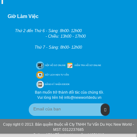
Giờ Làm Việc
Thứ 2 đến Thứ 6 - Sáng: 8h00- 12h00
- Chiều: 13h00 - 17h00
Thứ 7 - Sáng: 8h00- 12h00
NỘP HỒ SƠ ONLINE
KIỂM TRA HỒ SƠ ONLINE
ĐẶT LỊCH HẸN TƯ VẤN
ĐĂNG KÝ NHẬN EBOOK
Bạn muốn trở thành đối tác của chúng tôi.
Vui lòng liên hệ info@newworldedu.vn
Copy right © 2013. Bản quyền thuộc về Cty TNHH Tư Vấn Du Học New World -
MST: 0312237685
Online: 170 | Tổng lượt truy cập: 44951613