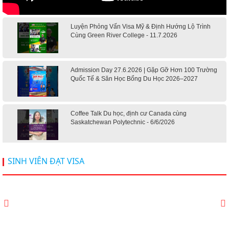
Luyện Phỏng Vấn Visa Mỹ & Định Hướng Lộ Trình
Cùng Green River College - 11.7.2026
Admission Day 27.6.2026 | Gặp Gỡ Hơn 100 Trường
Quốc Tế & Săn Học Bổng Du Học 2026–2027
Coffee Talk Du học, định cư Canada cùng
Saskatchewan Polytechnic - 6/6/2026
Hội thảo du học Mỹ 18.4.2026 - Đại học Mỹ học phí
SINH VIÊN ĐẠT VISA
dưới 20k/ năm
Du học Mỹ 2026 - Lấy bằng cử nhân lúc 20 tuổi cùng
chương trình High School Completion, Washington