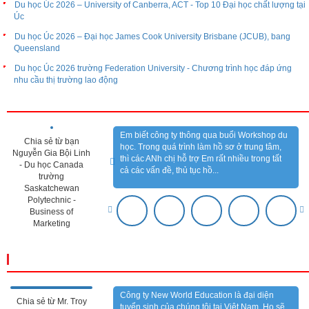
Du học Úc 2026 – University of Canberra, ACT - Top 10 Đại học chất lượng tại
Úc
Du học Úc 2026 – Đại học James Cook University Brisbane (JCUB), bang
Queensland
Du học Úc 2026 trường Federation University - Chương trình học đáp ứng
nhu cầu thị trường lao động
CẢM NHẬN KHÁCH HÀNG
Em biết công ty thông qua buổi Workshop du
Chia sẻ từ bạn
học. Trong quá trình làm hồ sơ ở trung tâm,
Nguyễn Gia Bội Linh
thì các ANh chị hỗ trợ Em rất nhiều trong tất
- Du học Canada
cả các vấn đề, thủ tục hồ...
trường
Saskatchewan
Polytechnic -
Business of
Marketing
CẢM NHẬN ĐỐI TÁC
Công ty New World Education là đại diện
Chia sẻ từ Mr. Troy
tuyển sinh của chúng tôi tại Việt Nam. Họ sẽ