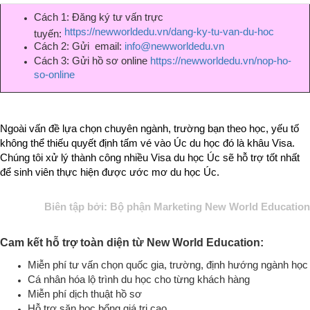
Cách 1: Đăng ký tư vấn trực
https://newworldedu.vn/dang-ky-tu-van-du-hoc
tuyến:
Cách 2: Gửi email:
info@newworldedu.vn
Cách 3: Gửi hồ sơ online
https://newworldedu.vn/nop-ho-
so-online
Ngoài vấn đề lựa chọn chuyên ngành, trường bạn theo học, yếu tố
không thể thiếu quyết định tấm vé vào Úc du học đó là khâu Visa.
Chúng tôi
xử lý thành công nhiều Visa du học Úc sẽ hỗ trợ tốt nhất
để sinh viên thực hiện được ước mơ du học Úc.
Biên tập bởi: Bộ phận Marketing New World Education
Cam kết hỗ trợ toàn diện từ New World Education:
Miễn phí tư vấn chọn quốc gia, trường, định hướng ngành học
Cá nhân hóa lộ trình du học cho từng khách hàng
Miễn phí dịch thuật hồ sơ
Hỗ trợ săn học bổng giá trị cao