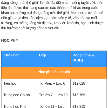
đáng sống nhất thế giới” là một địa điểm sinh sống tuyệt vời. Liên
tiếp đạt được thứ hạng cao ơn các thành phố khác trong cuộc
khảo sát những nơi đáng sống trên thế giới. Melbourne tự hào có
nền giáo dục tiên tiến, dịch vụ chăm sóc y tế, văn hóa và môi
trường, cơ sở hạ tầng và dịch vụ ưu việt. Nhờ đó, học sinh được
thụ hưởng chất lượng sống tuyệt vời.
HỌC PHÍ*
Khóa học
Lớp
Học phí/năm
(AUD)
Học phí tiêu chuẩn
Tiểu học
Từ Prep – Lớp 6
$12,628
Trung học Cơ sở
Từ lớp 7 – Lớp 10
$16,769
Trung học Phổ
Từ lớp 11 – Lớp
$18,819