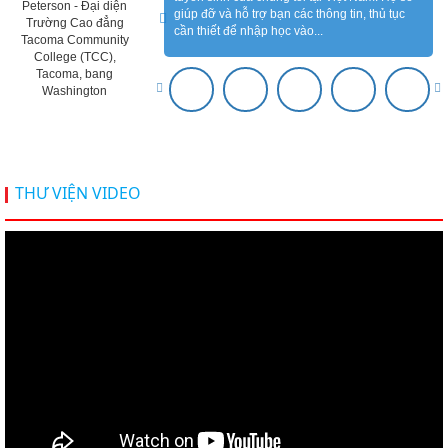
Peterson - Đại diện
giúp đỡ và hỗ trợ bạn các thông tin, thủ tục
Trường Cao đẳng
cần thiết để nhập học vào...
Tacoma Community
College (TCC),
Tacoma, bang
Washington
THƯ VIỆN VIDEO