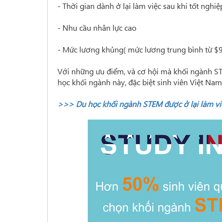
- Thời gian dành ở lại làm việc sau khi tốt ngh
- Nhu cầu nhân lực cao
- Mức lương khủng( mức lương trung bình từ $91
Với những ưu điểm, và cơ hội mà khối ngành STE
học khối ngành này, đặc biệt sinh viên Việt Nam
>>> Du học khối ngành STEM được ở lại làm vi