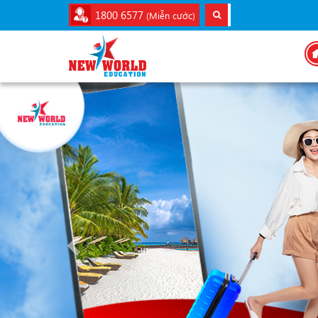
1800 6577
(Miễn cước)
Previous