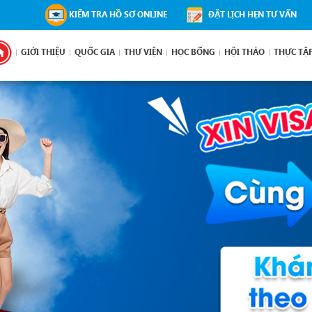
KIỂM TRA HỒ SƠ ONLINE
ĐẶT LỊCH HẸN TƯ VẤN
GIỚI THIỆU
QUỐC GIA
THƯ VIỆN
HỌC BỔNG
HỘI THẢO
THỰC TẬ