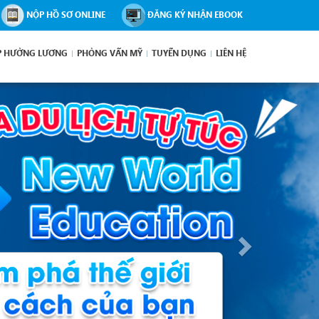
NỘP HỒ SƠ ONLINE
ĐĂNG KÝ NHẬN EBOOK
P HƯỞNG LƯƠNG
PHỎNG VẤN MỸ
TUYỂN DỤNG
LIÊN HỆ
Next