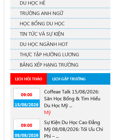
DU HỌC HÈ
TRƯỜNG ANH NGỮ
HỌC BỔNG DU HỌC
TIN TỨC VÀ SỰ KIỆN
DU HỌC NGÀNH HOT
THỰC TẬP HƯỞNG LƯƠNG
BẢNG XẾP HẠNG TRƯỜNG
LỊCH HỘI THẢO
LỊCH GẶP TRƯỜNG
Coffeae Talk 15/08/2026:
09:00
Săn Học Bổng & Tìm Hiểu
15/08/2026
Du Học Mỹ ...
Mỹ
Sự Kiện Du Học Cao Đẳng
09:00
Mỹ 08/08/2026: Tối Ưu Chi
08/08/2026
Phí – ...