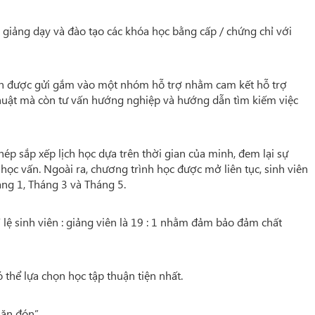
 giảng dạy và đào tạo các khóa học bằng cấp / chứng chỉ với
iên được gửi gắm vào một nhóm hỗ trợ nhằm cam kết hỗ trợ
thuật mà còn tư vấn hướng nghiệp và hướng dẫn tìm kiếm việc
hép sắp xếp lịch học dựa trên thời gian của minh, đem lại sự
 học vấn. Ngoài ra, chương trình học được mở liên tục, sinh viên
áng 1, Tháng 3 và Tháng 5.
 lệ sinh viên : giảng viên là 19 : 1 nhằm đảm bảo đảm chất
 thể lựa chọn học tập thuận tiện nhất.
săn đón”