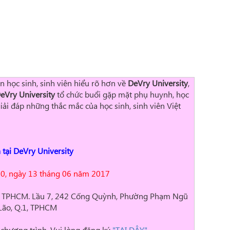
 học sinh, sinh viên hiểu rõ hơn về
DeVry University
,
eVry University
tổ chức buổi gặp mặt phụ huynh, học
giải đáp những thắc mắc của học sinh, sinh viên Việt
 tại DeVry University
0, ngày 13 tháng 06 năm 2017
 TPHCM. Lầu 7, 242 Cống Quỳnh, Phường Phạm Ngũ
Lão, Q.1, TPHCM
chương trình, Vui lòng đăng ký
"TẠI ĐÂY"