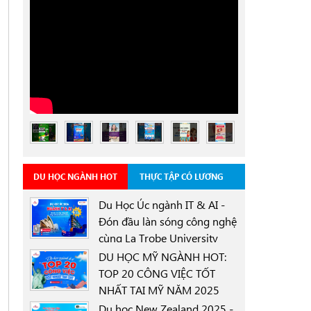
DU HỌC NGÀNH HOT
THỰC TẬP CÓ LƯƠNG
Du Học Úc ngành IT & AI -
Đón đầu làn sóng công nghệ
cùng La Trobe University
0000-00-00
Sydney Campus với học
DU HỌC MỸ NGÀNH HOT:
bổng 30%
TOP 20 CÔNG VIỆC TỐT
NHẤT TẠI MỸ NĂM 2025
0000-00-00
Du học New Zealand 2025 -