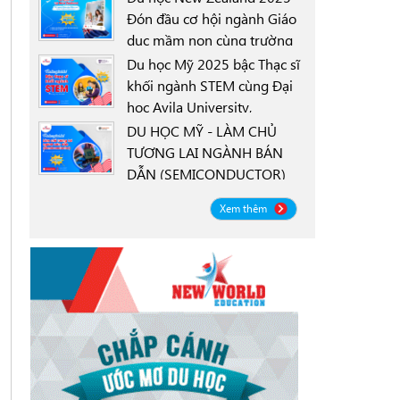
Đón đầu cơ hội ngành Giáo
dục mầm non cùng trường
0000-00-00
New Zealand Tertiary
Du học Mỹ 2025 bậc Thạc sĩ
College NZTC
khối ngành STEM cùng Đại
học Avila University,
0000-00-00
Goodyear, Arizona
DU HỌC MỸ - LÀM CHỦ
TƯƠNG LAI NGÀNH BÁN
DẪN (SEMICONDUCTOR)
0000-00-00
CÙNG ĐẠI HỌC OREGON
Xem thêm
STATE UNIVERSITY OSU