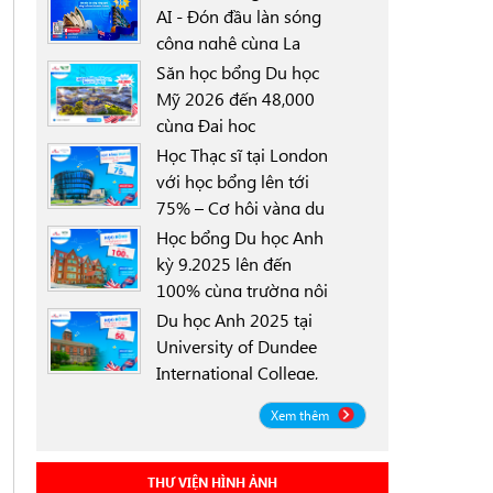
AI - Đón đầu làn sóng
công nghệ cùng La
0000-00-00
Trobe University
Săn học bổng Du học
Sydney Campus với
Mỹ 2026 đến 48,000
học bổng 30%
cùng Đại học
0000-00-00
University of North
Học Thạc sĩ tại London
Texas (UNT)
với học bổng lên tới
75% – Cơ hội vàng du
0000-00-00
học Anh 2025
Học bổng Du học Anh
kỳ 9.2025 lên đến
100% cùng trường nội
0000-00-00
trú Worthgate School
Du học Anh 2025 tại
Canterbury
University of Dundee
International College,
0000-00-00
Scotland ICD - Lộ trình
Xem thêm
linh hoạt, học bổng
đến 50%
THƯ VIỆN HÌNH ẢNH