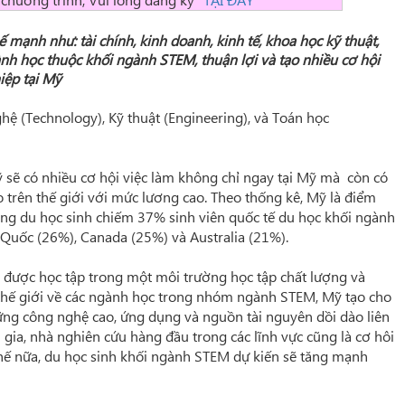
mạnh như: tài chính, kinh doanh, kinh tế, khoa học kỹ thuật,
ành học thuộc khối ngành STEM, thuận lợi và tạo nhiều cơ hội
hiệp tại Mỹ
ghệ (Technology), Kỹ thuật (Engineering), và Toán học
 sẽ có nhiều cơ hội việc làm không chỉ ngay tại Mỹ mà còn có
ào trên thế giới với mức lương cao. Theo thống kê, Mỹ là điểm
ợng du học sinh chiếm 37% sinh viên quốc tế du học khối ngành
h Quốc (26%), Canada (25%) và Australia (21%).
 được học tập trong một môi trường học tập chất lượng và
 thế giới về các ngành học trong nhóm ngành STEM, Mỹ tạo cho
những công nghệ cao, ứng dụng và nguồn tài nguyên dồi dào liên
gia, nhà nghiên cứu hàng đầu trong các lĩnh vực cũng là cơ hôi
thế nữa, du học sinh khối ngành STEM dự kiến sẽ tăng mạnh