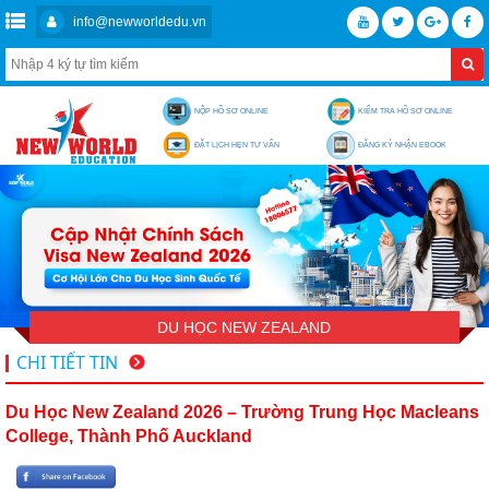
info@newworldedu.vn
NỘP HỒ SƠ ONLINE
KIỂM TRA HỒ SƠ ONLINE
ĐẶT LỊCH HẸN TƯ VẤN
ĐĂNG KÝ NHẬN EBOOK
DU HỌC NEW ZEALAND
CHI TIẾT TIN
Du Học New Zealand 2026 – Trường Trung Học Macleans
College, Thành Phố Auckland