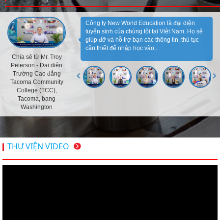
Công ty New World Education là đại diện
tuyển sinh của chúng tôi tại Việt Nam. Họ sẽ
giúp đỡ và hỗ trợ bạn các thông tin, thủ tục
cần thiết để nhập học vào...
Chia sẻ từ Mr. Troy
Peterson - Đại diện
Trường Cao đẳng
Tacoma Community
College (TCC),
Tacoma, bang
Washington
THƯ VIỆN VIDEO