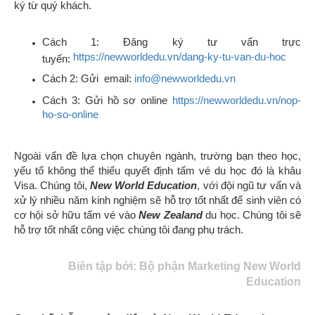
ký từ quý khách.
Cách 1: Đăng ký tư vấn trực
https://newworldedu.vn/dang-ky-tu-van-du-hoc
tuyến:
Cách 2: Gửi email:
info@newworldedu.vn
Cách 3: Gửi hồ sơ online
https://newworldedu.vn/nop-
ho-so-online
Ngoài vấn đề lựa chọn chuyên ngành, trường bạn theo học,
yếu tố không thể thiếu quyết định tấm vé du học đó là khâu
Visa. Chúng tôi,
New World Education
,
với đội ngũ tư vấn và
xử lý nhiều năm kinh nghiệm
sẽ hỗ trợ tốt nhất để sinh viên có
cơ hội sở hữu tấm vé vào
New Zealand
du học
. Chúng tôi
sẽ
hỗ trợ tốt nhất công việc chúng tôi đang phụ trách.
Biên tập bởi: Bộ phận Marketing New World
Education