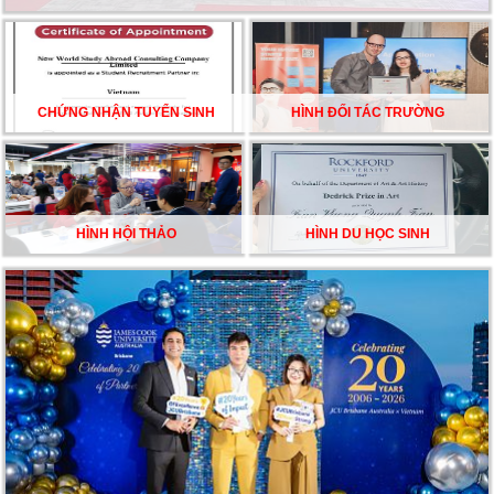
CHẠM GIẤC MƠ DU HỌC MỸ – BẮT ĐẦU TỪ NGÀY
HỘI GHI DANH & SĂN HỌC BỔNG KỲ SPRING 2026
CHỨNG NHẬN TUYỂN SINH
HÌNH ĐỐI TÁC TRƯỜNG
HÌNH HỘI THẢO
HÌNH DU HỌC SINH