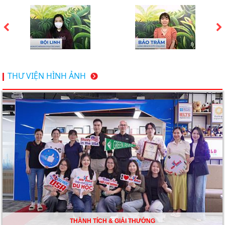
Du học Mỹ 2026 - Lấy bằng cử nhân lúc 20 tuổi cùng
chương trình High School Completion, Washington
Du học Thụy Sĩ 2026 – Những ưu thế nổi bật đang chờ
THƯ VIỆN HÌNH ẢNH
bạn khám phá
Du học Mỹ năm 2026: Cơ hội học tập và trải nghiệm tại
nền giáo dục hàng đầu
TƯ VẤN DU HỌC TOÀN DIỆN – BƯỚC ĐỆM VỮNG
CHẮC TỪ NEW WORLD EDUCATION
DU HỌC ÚC DẦN TRỞ THÀNH LỰA CHỌN HÀNG
ĐẦU CỦA DU HỌC SINH NĂM 2026 – VÀ TẤT CẢ
ĐỀU CÓ LÝ DO!!
THÀNH TÍCH & GIẢI THƯỞNG