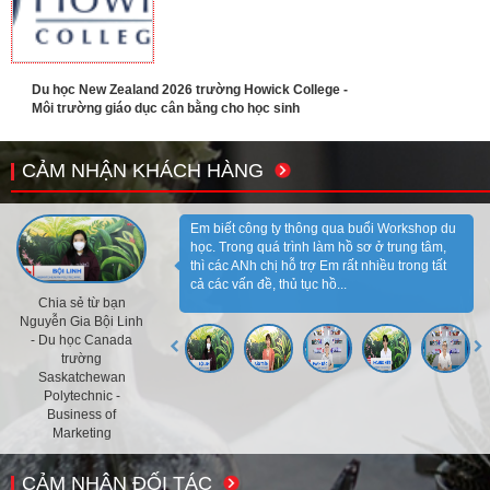
Du học New Zealand 2026 trường Howick College -
Môi trường giáo dục cân bằng cho học sinh
CẢM NHẬN KHÁCH HÀNG
Em biết công ty thông qua buổi Workshop du
học. Trong quá trình làm hồ sơ ở trung tâm,
thì các ANh chị hỗ trợ Em rất nhiều trong tất
cả các vấn đề, thủ tục hồ...
Chia sẻ từ bạn
Nguyễn Gia Bội Linh
- Du học Canada
trường
Saskatchewan
Polytechnic -
Business of
Marketing
CẢM NHẬN ĐỐI TÁC