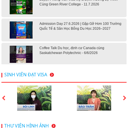
Cùng Green River College - 11.7.2026
Admission Day 27.6.2026 | Gặp Gỡ Hơn 100 Trường
Quốc Tế & Săn Học Bổng Du Học 2026–2027
Coffee Talk Du học, định cư Canada cùng
Saskatchewan Polytechnic - 6/6/2026
Hội thảo du học Mỹ 18.4.2026 - Đại học Mỹ học phí
SINH VIÊN ĐẠT VISA
dưới 20k/ năm
Du học Mỹ 2026 - Lấy bằng cử nhân lúc 20 tuổi cùng
chương trình High School Completion, Washington
Du học Thụy Sĩ 2026 – Những ưu thế nổi bật đang chờ
THƯ VIỆN HÌNH ẢNH
bạn khám phá