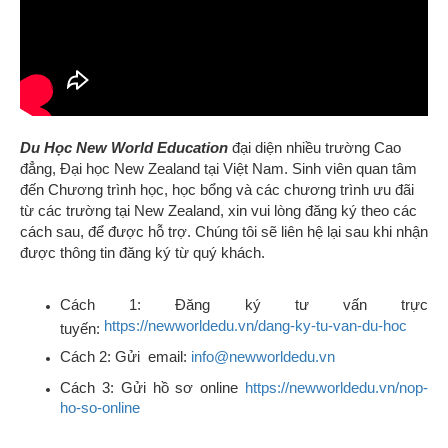
Du Học New World Education
đại diện nhiều trường Cao
đẳng, Đại học New Zealand tại Việt Nam. Sinh viên quan tâm
đến Chương trình học, học bổng và các chương trình ưu đãi
từ các trường tại New Zealand
, xin vui lòng đăng ký theo các
cách sau, để được hỗ trợ. Chúng tôi sẽ liên hệ lại sau khi nhận
được thông tin đăng ký từ quý khách.
Cách 1: Đăng ký tư vấn trực
https://newworldedu.vn/dang-ky-tu-van-du-hoc
tuyến:
Cách 2: Gửi email:
info@newworldedu.vn
Cách 3: Gửi hồ sơ online
https://newworldedu.vn/nop-
ho-so-online