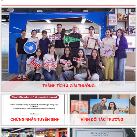
Du học Mỹ năm 2026: Cơ hội học tập và trải nghiệm tại
nền giáo dục hàng đầu
TƯ VẤN DU HỌC TOÀN DIỆN – BƯỚC ĐỆM VỮNG
CHẮC TỪ NEW WORLD EDUCATION
DU HỌC ÚC DẦN TRỞ THÀNH LỰA CHỌN HÀNG
ĐẦU CỦA DU HỌC SINH NĂM 2026 – VÀ TẤT CẢ
ĐỀU CÓ LÝ DO!!
THÀNH TÍCH & GIẢI THƯỞNG
CHẠM GIẤC MƠ DU HỌC MỸ – BẮT ĐẦU TỪ NGÀY
HỘI GHI DANH & SĂN HỌC BỔNG KỲ SPRING 2026
CHỨNG NHẬN TUYỂN SINH
HÌNH ĐỐI TÁC TRƯỜNG