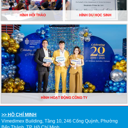
HÌNH HỘI THẢO
HÌNH DU HỌC SINH
HÌNH HOẠT ĐỘNG CÔNG TY
>> HỒ CHÍ MINH
Vimedimex Building, Tầng 10, 246 Cống Quỳnh, Phường
Bến Thành, TP. Hồ Chí Minh