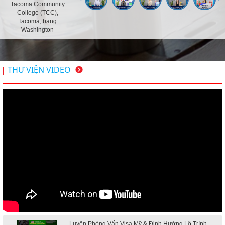
Tacoma Community
College (TCC),
Tacoma, bang
Washington
THƯ VIỆN VIDEO
Luyện Phỏng Vấn Visa Mỹ & Định Hướng Lộ Trình