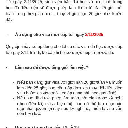
Từ ngày 3/11/2025, sinh viên bậc đại học và học sinh trung
học đủ điều kiện sẽ được phép làm thêm tối đa 25 giờ mỗi
tuần trong thời gian học – thay vì giới hạn 20 giờ như trước
đây.
- Áp dụng cho visa mới cấp từ ngày
3/11/2025
Quy định này sẽ áp dụng cho tất cả các visa du học được cấp
từ ngày 3/11 trở đi, kể cả khi hồ sơ được nộp từ trước đó.
-
Làm sao để được tăng giờ làm việc?
Nếu bạn đang giữ visa với giới hạn 20 giờ/tuần và muốn
làm đến 25 giờ, bạn cần nộp đơn xin thay đổi điều kiện
visa hoặc xin visa mới (có áp dụng phí theo quy định).
Nếu bạn đã được phép làm toàn thời gian trong kỳ nghỉ
(theo điều kiện visa hiện tại), bạn có thể lựa chọn xin
cập nhật quyền lợi này sau kỳ nghỉ hè, miễn là visa vẫn
còn hiệu lực.
-
Học sinh trung học lớp 12 và 13: