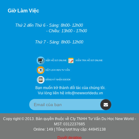
Giờ Làm Việc
Thứ 2 đến Thứ 6 - Sáng: 8h00- 12h00
- Chiều: 13h00 - 17h00
Thứ 7 - Sáng: 8h00- 12h00
NỘP HỒ SƠ ONLINE
KIỂM TRA HỒ SƠ ONLINE
ĐẶT LỊCH HẸN TƯ VẤN
ĐĂNG KÝ NHẬN EBOOK
Bạn muốn trở thành đối tác của chúng tôi.
Vui lòng liên hệ info@newworldedu.vn
Copy right © 2013. Bản quyền thuộc về Cty TNHH Tư Vấn Du Học New World -
MST: 0312237685
Online: 149 | Tổng lượt truy cập: 44945138
Duyệt desktop