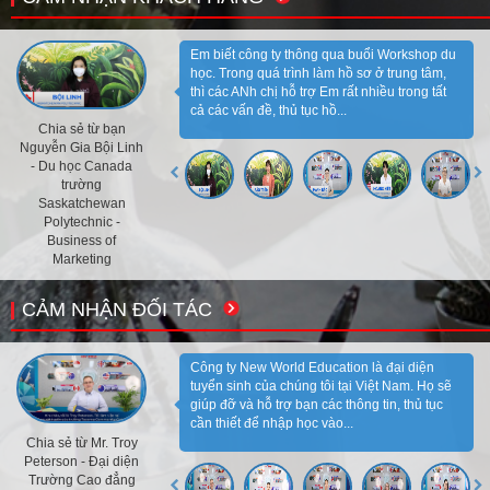
Em biết công ty thông qua buổi Workshop du
học. Trong quá trình làm hồ sơ ở trung tâm,
thì các ANh chị hỗ trợ Em rất nhiều trong tất
cả các vấn đề, thủ tục hồ...
Chia sẻ từ bạn
Nguyễn Gia Bội Linh
- Du học Canada
trường
Saskatchewan
Polytechnic -
Business of
Marketing
CẢM NHẬN ĐỐI TÁC
Công ty New World Education là đại diện
tuyển sinh của chúng tôi tại Việt Nam. Họ sẽ
giúp đỡ và hỗ trợ bạn các thông tin, thủ tục
cần thiết để nhập học vào...
Chia sẻ từ Mr. Troy
Peterson - Đại diện
Trường Cao đẳng