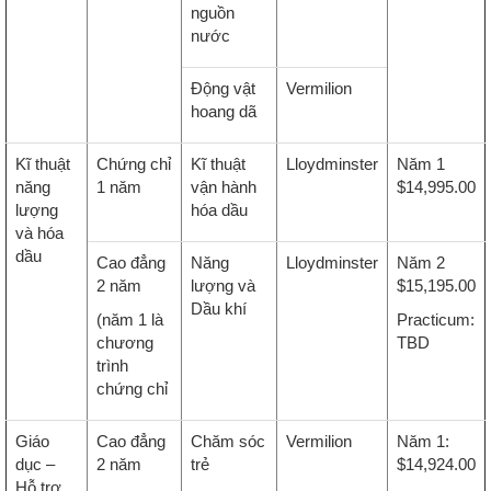
nguồn
nước
Động vật
Vermilion
hoang dã
Kĩ thuật
Chứng chỉ
Kĩ thuật
Lloydminster
Năm 1
năng
1 năm
vận hành
$14,995.00
lượng
hóa dầu
và hóa
dầu
Cao đẳng
Năng
Lloydminster
Năm 2
2 năm
lượng và
$15,195.00
Dầu khí
(năm 1 là
Practicum:
chương
TBD
trình
chứng chỉ
Giáo
Cao đẳng
Chăm sóc
Vermilion
Năm 1:
dục –
2 năm
trẻ
$14,924.00
Hỗ trợ