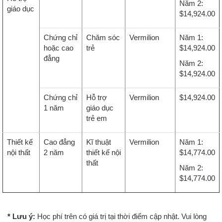
Năm 2:
giáo dục
$14,924.00
Chứng chỉ
Chăm sóc
Vermilion
Năm 1:
hoặc cao
trẻ
$14,924.00
đẳng
Năm 2:
$14,924.00
Chứng chỉ
Hỗ trợ
Vermilion
$14,924.00
1 năm
giáo dục
trẻ em
Thiết kế
Cao đẳng
Kĩ thuật
Vermilion
Năm 1:
nội thất
2 năm
thiết kế nội
$14,774.00
thất
Năm 2:
$14,774.00
* Lưu ý:
Học phí trên có giá trị tại thời điểm cập nhật. Vui lòng