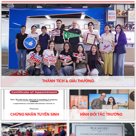
Du học Mỹ năm 2026: Cơ hội học tập và trải nghiệm tại
nền giáo dục hàng đầu
TƯ VẤN DU HỌC TOÀN DIỆN – BƯỚC ĐỆM VỮNG
CHẮC TỪ NEW WORLD EDUCATION
DU HỌC ÚC DẦN TRỞ THÀNH LỰA CHỌN HÀNG
ĐẦU CỦA DU HỌC SINH NĂM 2026 – VÀ TẤT CẢ
ĐỀU CÓ LÝ DO!!
THÀNH TÍCH & GIẢI THƯỞNG
CHẠM GIẤC MƠ DU HỌC MỸ – BẮT ĐẦU TỪ NGÀY
HỘI GHI DANH & SĂN HỌC BỔNG KỲ SPRING 2026
CHỨNG NHẬN TUYỂN SINH
HÌNH ĐỐI TÁC TRƯỜNG