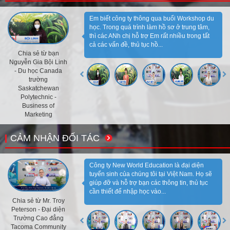
Em biết công ty thông qua buổi Workshop du
học. Trong quá trình làm hồ sơ ở trung tâm,
thì các ANh chị hỗ trợ Em rất nhiều trong tất
cả các vấn đề, thủ tục hồ...
Chia sẻ từ bạn
Nguyễn Gia Bội Linh
- Du học Canada
trường
Saskatchewan
Polytechnic -
Business of
Marketing
CẢM NHẬN ĐỐI TÁC
Công ty New World Education là đại diện
tuyển sinh của chúng tôi tại Việt Nam. Họ sẽ
giúp đỡ và hỗ trợ bạn các thông tin, thủ tục
cần thiết để nhập học vào...
Chia sẻ từ Mr. Troy
Peterson - Đại diện
Trường Cao đẳng
Tacoma Community