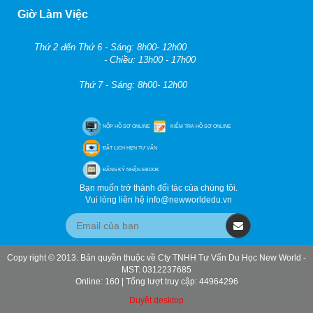
Giờ Làm Việc
Thứ 2 đến Thứ 6 - Sáng: 8h00- 12h00
- Chiều: 13h00 - 17h00
Thứ 7 - Sáng: 8h00- 12h00
NỘP HỒ SƠ ONLINE
KIỂM TRA HỒ SƠ ONLINE
ĐẶT LỊCH HẸN TƯ VẤN
ĐĂNG KÝ NHẬN EBOOK
Bạn muốn trở thành đối tác của chúng tôi.
Vui lòng liên hệ info@newworldedu.vn
Copy right © 2013. Bản quyền thuộc về Cty TNHH Tư Vấn Du Học New World -
MST: 0312237685
Online: 160 | Tổng lượt truy cập: 44964296
Duyệt desktop