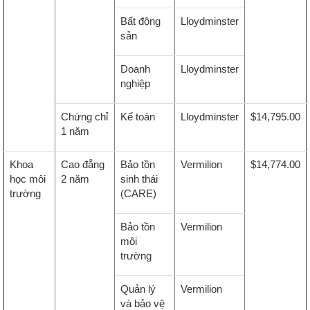
Bất động
Lloydminster
sản
Doanh
Lloydminster
nghiệp
Chứng chỉ
Kế toán
Lloydminster
$14,795.00
1 năm
Khoa
Cao đẳng
Bảo tồn
Vermilion
$14,774.00
học môi
2 năm
sinh thái
trường
(CARE)
Bảo tồn
Vermilion
môi
trường
Quản lý
Vermilion
và bảo vệ