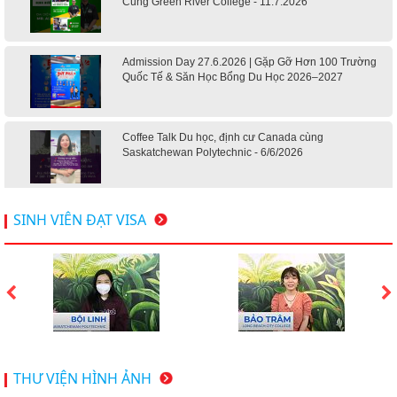
Cùng Green River College - 11.7.2026
Admission Day 27.6.2026 | Gặp Gỡ Hơn 100 Trường
Quốc Tế & Săn Học Bổng Du Học 2026–2027
Coffee Talk Du học, định cư Canada cùng
Saskatchewan Polytechnic - 6/6/2026
Hội thảo du học Mỹ 18.4.2026 - Đại học Mỹ học phí
SINH VIÊN ĐẠT VISA
dưới 20k/ năm
Du học Mỹ 2026 - Lấy bằng cử nhân lúc 20 tuổi cùng
chương trình High School Completion, Washington
Du học Thụy Sĩ 2026 – Những ưu thế nổi bật đang chờ
THƯ VIỆN HÌNH ẢNH
bạn khám phá