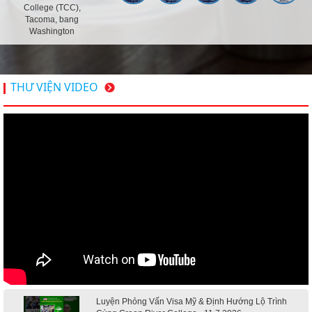
College (TCC),
Tacoma, bang
Washington
THƯ VIỆN VIDEO
Luyện Phỏng Vấn Visa Mỹ & Định Hướng Lộ Trình