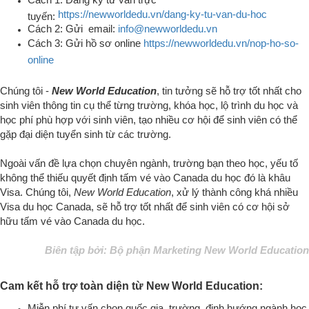
https://newworldedu.vn/dang-ky-tu-van-du-hoc
tuyến:
Cách 2: Gửi email:
info@newworldedu.vn
Cách 3: Gửi hồ sơ online
https://newworldedu.vn/nop-ho-so-
online
Chúng tôi -
New World Education
, tin tưởng sẽ hỗ trợ tốt nhất cho
sinh viên thông tin cụ thể từng trường, khóa học, lộ trình du học và
học phí phù hợp với sinh viên, tạo nhiều cơ hội để sinh viên có thể
gặp đại diện tuyển sinh từ các trường.
Ngoài vấn đề lựa chọn chuyên ngành, trường bạn theo học, yếu tố
không thể thiếu quyết định tấm vé vào Canada du học đó là khâu
Visa. Chúng tôi,
New World Education
, xử lý thành công khá nhiều
Visa du học Canada, sẽ hỗ trợ tốt nhất để sinh viên có cơ hội sở
hữu tấm vé vào Canada du học
.
Biên tập bởi: Bộ phận Marketing New World Education
Cam kết hỗ trợ toàn diện từ New World Education:
Miễn phí tư vấn chọn quốc gia, trường, định hướng ngành học