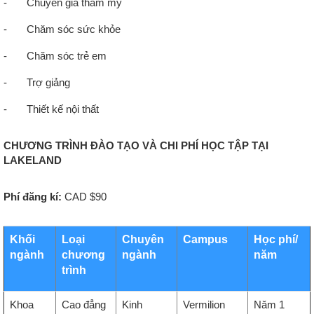
-
Chuyên gia thẩm mỹ
-
Chăm sóc sức khỏe
-
Chăm sóc trẻ em
-
Trợ giảng
-
Thiết kế nội thất
CHƯƠNG TRÌNH ĐÀO TẠO VÀ CHI PHÍ HỌC TẬP TẠI
LAKELAND
Phí đăng kí:
CAD $90
Khối
Loại
Chuyên
Campus
Học phí/
ngành
chương
ngành
năm
trình
Khoa
Cao đẳng
Kinh
Vermilion
Năm 1