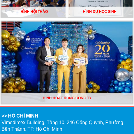
HÌNH HỘI THẢO
HÌNH DU HỌC SINH
HÌNH HOẠT ĐỘNG CÔNG TY
>> HỒ CHÍ MINH
Vimedimex Building, Tầng 10, 246 Cống Quỳnh, Phường
Bến Thành, TP. Hồ Chí Minh