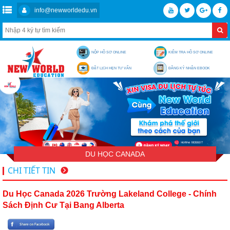
info@newworldedu.vn
NỘP HỒ SƠ ONLINE
KIỂM TRA HỒ SƠ ONLINE
ĐẶT LỊCH HẸN TƯ VẤN
ĐĂNG KÝ NHẬN EBOOK
DU HỌC CANADA
CHI TIẾT TIN
Du Học Canada 2026 Trường Lakeland College - Chính
Sách Định Cư Tại Bang Alberta