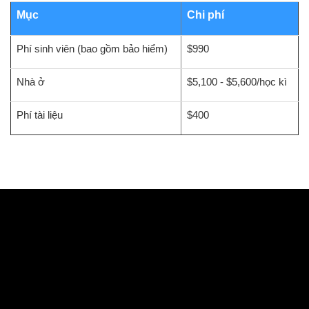
Mục
Chi phí
Phí sinh viên (bao gồm bảo hiểm)
$990
Nhà ở
$5,100 - $5,600/học kì
Phí tài liệu
$400