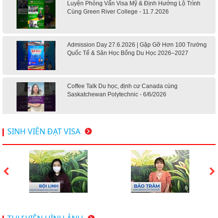
Luyện Phỏng Vấn Visa Mỹ & Định Hướng Lộ Trình
Cùng Green River College - 11.7.2026
Admission Day 27.6.2026 | Gặp Gỡ Hơn 100 Trường
Quốc Tế & Săn Học Bổng Du Học 2026–2027
Coffee Talk Du học, định cư Canada cùng
Saskatchewan Polytechnic - 6/6/2026
Hội thảo du học Mỹ 18.4.2026 - Đại học Mỹ học phí
SINH VIÊN ĐẠT VISA
dưới 20k/ năm
Du học Mỹ 2026 - Lấy bằng cử nhân lúc 20 tuổi cùng
chương trình High School Completion, Washington
Du học Thụy Sĩ 2026 – Những ưu thế nổi bật đang chờ