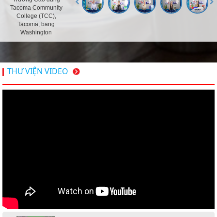
Tacoma Community
College (TCC),
Tacoma, bang
Washington
THƯ VIỆN VIDEO