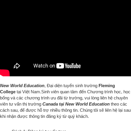
New World Education
, Đại diện tuyển sinh trường
Fleming
College
tại Việt Nam.
Sinh viên quan tâm đến Chương trình học, học
bổng và các chương trình ưu đãi từ trường, v
ui lòng liên hệ chuyên
viên tư vấn thị trường
Canada tại New World Education
theo các
cách sau
, để được hỗ trợ nhiều thông tin
.
Chúng tôi sẽ liên hệ lại sau
khi nhận được thông tin đăng ký từ quý khách.