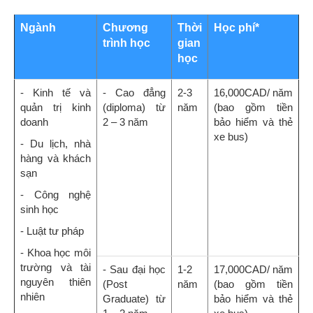
Ngành
Chương
Thời
Học phí*
trình học
gian
học
- Kinh tế và
- Cao đẳng
2-3
16,000CAD/ năm
quản trị kinh
(diploma) từ
năm
(bao gồm tiền
doanh
2 – 3 năm
bảo hiểm và thẻ
xe bus)
- Du lịch, nhà
hàng và khách
sạn
- Công nghệ
sinh học
- Luật tư pháp
- Khoa học môi
trường và tài
- Sau đại học
1-2
17,000CAD/ năm
nguyên thiên
(Post
năm
(bao gồm tiền
nhiên
Graduate) từ
bảo hiểm và thẻ