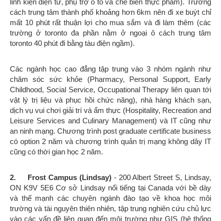
linh kiện điện tử, phụ trợ ô tô và chế biến thực phẩm). Trường
cách trung tâm thành phố khoảng hơn 6km nên đi xe buýt chỉ
mất 10 phút rất thuận lợi cho mua sắm và đi làm thêm (các
trường ở toronto đa phần nằm ở ngoại ô cách trung tâm
toronto 40 phút đi bằng tàu điện ngầm).
Các ngành học cao đẳng tập trung vào 3 nhóm ngành như
chăm sóc sức khỏe (Pharmacy, Personal Support, Early
Childhood, Social Service, Occupational Therapy liên quan tới
vật lý trị liệu và phục hồi chức năng), nhà hàng khách sạn,
dịch vụ vui chơi giải trí và ẩm thực (Hospitality, Recreation and
Leisure Services and Culinary Management) và IT cũng như
an ninh mạng. Chương trình post graduate certificate business
có option 2 năm và chương trình quản trị mạng không dây IT
cũng có thời gian học 2 năm.
2. Frost Campus (Lindsay)
- 200 Albert Street S, Lindsay,
ON K9V 5E6 Cơ sở Lindsay nổi tiếng tại Canada với bề dày
và thế mạnh các chuyên ngành đào tạo về khoa học môi
trường và tài nguyên thiên nhiên, tập trung nghiên cứu chủ lực
vào các vấn đề liên quan đến môi trường như GIS (hệ thống