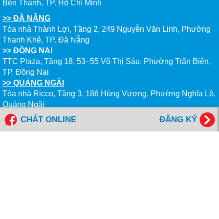
Bến Thành, TP. Hồ Chí Minh
>> ĐÀ NẴNG
Tòa nhà Thành Lợi, Tầng 2, 249 Nguyễn Văn Linh, Phường
Thanh Khê, TP. Đà Nẵng
>> ĐỒNG NAI
TTC Plaza, Tầng 18, 53–55 Võ Thị Sáu, Phường Trấn Biên,
TP. Đồng Nai
>> QUẢNG NGÃI
Tòa nhà Ricco, Tầng 3, 186 Hùng Vương, Phường Nghĩa Lộ,
Quảng Ngãi
>> NHA TRANG
CHÁT ONLINE
ĐĂNG KÝ
Tòa nhà VNPT, Tầng 10, 50 Lê Thánh Tôn, Phường Nha
Trang, Khánh Hòa
>> ĐẮK LẮK
Tòa nhà VIB, Tầng 3, 27 Nguyễn Tất Thành, Phường Buôn
Ma Thuột, Đắk Lắk
--------------------------------------------
Tổng đài miễn cước: 1800 6577
FANPAGES NEW WORLD EDUCATION