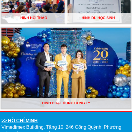
HÌNH HỘI THẢO
HÌNH DU HỌC SINH
HÌNH HOẠT ĐỘNG CÔNG TY
>> HỒ CHÍ MINH
Vimedimex Building, Tầng 10, 246 Cống Quỳnh, Phường