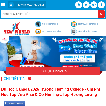
info@newworldedu.vn
NỘP HỒ SƠ ONLINE
KIỂM TRA HỒ SƠ ONLINE
ĐẶT LỊCH HẸN TƯ VẤN
ĐĂNG KÝ NHẬN EBOOK
DU HỌC CANADA
CHI TIẾT TIN
Du Học Canada 2026 Trường Fleming College - Chi Phí
Học Tập Vừa Phải & Cơ Hội Thực Tập Hưởng Lương