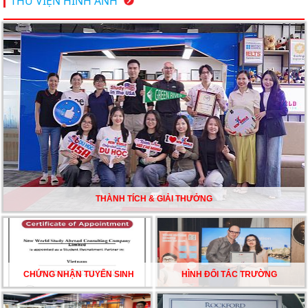
THƯ VIỆN HÌNH ẢNH
bạn khám phá
Du học Mỹ năm 2026: Cơ hội học tập và trải nghiệm tại
nền giáo dục hàng đầu
TƯ VẤN DU HỌC TOÀN DIỆN – BƯỚC ĐỆM VỮNG
CHẮC TỪ NEW WORLD EDUCATION
DU HỌC ÚC DẦN TRỞ THÀNH LỰA CHỌN HÀNG
ĐẦU CỦA DU HỌC SINH NĂM 2026 – VÀ TẤT CẢ
ĐỀU CÓ LÝ DO!!
THÀNH TÍCH & GIẢI THƯỞNG
CHẠM GIẤC MƠ DU HỌC MỸ – BẮT ĐẦU TỪ NGÀY
HỘI GHI DANH & SĂN HỌC BỔNG KỲ SPRING 2026
CHỨNG NHẬN TUYỂN SINH
HÌNH ĐỐI TÁC TRƯỜNG