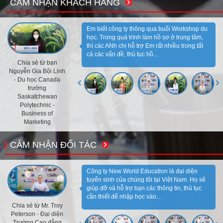
CẢM NHẬN KHÁCH HÀNG
Em biết công ty thông qua buổi Workshop du
học. Trong quá trình làm hồ sơ ở trung tâm,
thì các ANh chị hỗ trợ Em rất nhiều trong tất
cả các vấn đề, thủ tục hồ...
Chia sẻ từ bạn
Nguyễn Gia Bội Linh
- Du học Canada
trường
Saskatchewan
Polytechnic -
Business of
Marketing
CẢM NHẬN ĐỐI TÁC
Công ty New World Education là đại diện
tuyển sinh của chúng tôi tại Việt Nam. Họ sẽ
giúp đỡ và hỗ trợ bạn các thông tin, thủ tục
cần thiết để nhập học vào...
Chia sẻ từ Mr. Troy
Peterson - Đại diện
Trường Cao đẳng