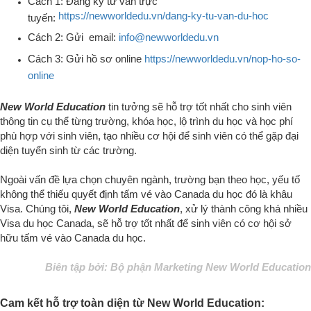
Cách 1: Đăng ký tư vấn trực
https://newworldedu.vn/dang-ky-tu-van-du-hoc
tuyến:
Cách 2: Gửi email:
info@newworldedu.vn
Cách 3: Gửi hồ sơ online
https://newworldedu.vn/nop-ho-so-
online
New World Education
tin tưởng sẽ hỗ trợ tốt nhất cho sinh viên
thông tin cụ thể từng trường, khóa học, lộ trình du học và học phí
phù hợp với sinh viên, tạo nhiều cơ hội để sinh viên có thể gặp đại
diện tuyển sinh từ các trường.
Ngoài vấn đề lựa chọn chuyên ngành, trường bạn theo học, yếu tố
không thể thiếu quyết định tấm vé vào Canada du học đó là khâu
Visa. Chúng tôi,
New World Education
, xử lý thành công khá nhiều
Visa du học Canada, sẽ hỗ trợ tốt nhất để sinh viên có cơ hội sở
hữu tấm vé vào Canada du học
.
Biên tập bởi: Bộ phận Marketing New World Education
Cam kết hỗ trợ toàn diện từ New World Education: