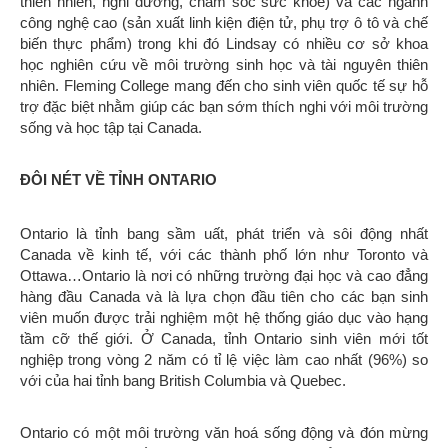
thiên nhiên, nghỉ dưỡng, chăm sóc sức khỏe) và các ngành
công nghệ cao (sản xuất linh kiện điện tử, phụ trợ ô tô và chế
biến thực phẩm) trong khi đó Lindsay có nhiều cơ sở khoa
học nghiên cứu về môi trường sinh học và tài nguyên thiên
nhiên. Fleming College mang đến cho sinh viên quốc tế sự hỗ
trợ đặc biệt nhằm giúp các bạn sớm thích nghi với môi trường
sống và học tập tại Canada.
ĐÔI NÉT VỀ TỈNH ONTARIO
Ontario là tỉnh bang sầm uất, phát triển và sôi động nhất
Canada về kinh tế, với các thành phố lớn như Toronto và
Ottawa…Ontario là nơi có những trường đại học và cao đẳng
hàng đầu Canada và là lựa chọn đầu tiên cho các bạn sinh
viên muốn được trải nghiệm một hệ thống giáo dục vào hạng
tầm cỡ thế giới. Ở Canada, tỉnh Ontario sinh viên mới tốt
nghiệp trong vòng 2 năm có tỉ lệ việc làm cao nhất (96%) so
với của hai tỉnh bang British Columbia và Quebec.
Ontario có một môi trường văn hoá sống động và đón mừng