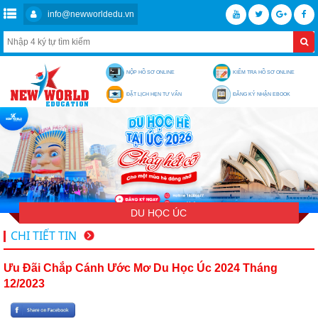
info@newworldedu.vn
NỘP HỒ SƠ ONLINE
KIỂM TRA HỒ SƠ ONLINE
ĐẶT LỊCH HẸN TƯ VẤN
ĐĂNG KÝ NHẬN EBOOK
DU HỌC ÚC
CHI TIẾT TIN
Ưu Đãi Chắp Cánh Ước Mơ Du Học Úc 2024 Tháng
12/2023