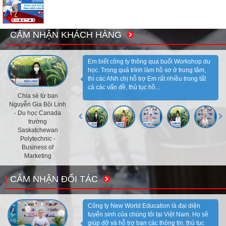
CẢM NHẬN KHÁCH HÀNG
Em biết công ty thông qua buổi Workshop du
học. Trong quá trình làm hồ sơ ở trung tâm,
thì các ANh chị hỗ trợ Em rất nhiều trong tất
cả các vấn đề, thủ tục hồ...
Chia sẻ từ bạn
Nguyễn Gia Bội Linh
- Du học Canada
trường
Saskatchewan
Polytechnic -
Business of
Marketing
CẢM NHẬN ĐỐI TÁC
Công ty New World Education là đại diện
tuyển sinh của chúng tôi tại Việt Nam. Họ sẽ
giúp đỡ và hỗ trợ bạn các thông tin, thủ tục