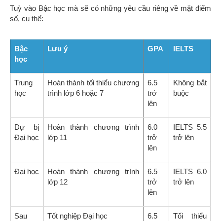
Tuỳ vào Bậc học mà sẽ có những yêu cầu riêng về mặt điểm
số, cụ thể:
Bậc
Lưu ý
GPA
IELTS
học
Trung
Hoàn thành tối thiểu chương
6.5
Không bắt
học
trình lớp 6 hoặc 7
trở
buộc
lên
Dự bị
Hoàn thành chương trình
6.0
IELTS 5.5
Đại học
lớp 11
trở
trở lên
lên
Đại học
Hoàn thành chương trình
6.5
IELTS 6.0
lớp 12
trở
trở lên
lên
Sau
Tốt nghiệp Đại học
6.5
Tối thiểu