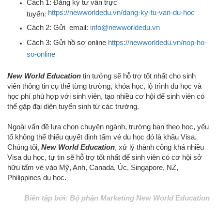
Cách 1: Đăng ký tư vấn trực
https://newworldedu.vn/dang-ky-tu-van-du-hoc
tuyến:
Cách 2: Gửi email:
info@newworldedu.vn
Cách 3: Gửi hồ sơ online
https://newworldedu.vn/nop-ho-
so-online
New World Education
tin tưởng sẽ hỗ trợ tốt nhất cho sinh
viên thông tin cụ thể từng trường, khóa học, lộ trình du học và
học phí phù hợp với sinh viên, tạo nhiều cơ hội để sinh viên có
thể gặp đại diện tuyển sinh từ các trường.
Ngoài vấn đề lựa chọn chuyên ngành, trường bạn theo học, yếu
tố không thể thiếu quyết định tấm vé du học đó là khâu Visa.
Chúng tôi,
New World Education
, xử lý thành công khá nhiều
Visa du học, tự tin sẽ hỗ trợ tốt nhất để sinh viên có cơ hội sở
hữu tấm vé vào Mỹ, Anh, Canada, Úc, Singapore, NZ,
Philippines du học.
Biên tập bởi: Bộ phận Marketing New World Education