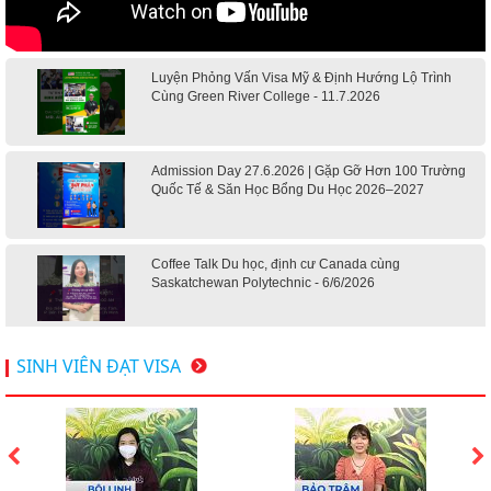
Luyện Phỏng Vấn Visa Mỹ & Định Hướng Lộ Trình
Cùng Green River College - 11.7.2026
Admission Day 27.6.2026 | Gặp Gỡ Hơn 100 Trường
Quốc Tế & Săn Học Bổng Du Học 2026–2027
Coffee Talk Du học, định cư Canada cùng
Saskatchewan Polytechnic - 6/6/2026
Hội thảo du học Mỹ 18.4.2026 - Đại học Mỹ học phí
SINH VIÊN ĐẠT VISA
dưới 20k/ năm
Du học Mỹ 2026 - Lấy bằng cử nhân lúc 20 tuổi cùng
chương trình High School Completion, Washington