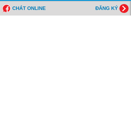
Tổng đài miễn cước: 1800 6577
CHÁT ONLINE
ĐĂNG KÝ
FANPAGES NEW WORLD EDUCATION
Giờ Làm Việc
Thứ 2 đến Thứ 6 - Sáng: 8h00- 12h00
- Chiều: 13h00 - 17h00
Thứ 7 - Sáng: 8h00- 12h00
NỘP HỒ SƠ ONLINE
KIỂM TRA HỒ SƠ ONLINE
ĐẶT LỊCH HẸN TƯ VẤN
ĐĂNG KÝ NHẬN EBOOK
Bạn muốn trở thành đối tác của chúng tôi.
Vui lòng liên hệ info@newworldedu.vn