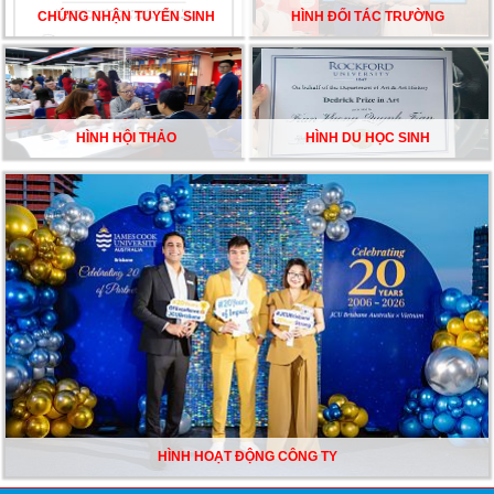
CHỨNG NHẬN TUYỂN SINH
HÌNH ĐỐI TÁC TRƯỜNG
HÌNH HỘI THẢO
HÌNH DU HỌC SINH
HÌNH HOẠT ĐỘNG CÔNG TY