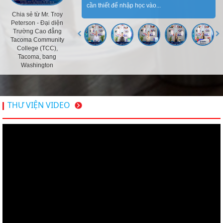
cần thiết để nhập học vào...
Chia sẻ từ Mr. Troy
Peterson - Đại diện
Trường Cao đẳng
Tacoma Community
College (TCC),
Tacoma, bang
Washington
THƯ VIỆN VIDEO