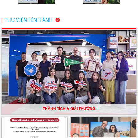
Du học Thụy Sĩ 2026 – Những ưu thế nổi bật đang chờ
THƯ VIỆN HÌNH ẢNH
bạn khám phá
Du học Mỹ năm 2026: Cơ hội học tập và trải nghiệm tại
nền giáo dục hàng đầu
TƯ VẤN DU HỌC TOÀN DIỆN – BƯỚC ĐỆM VỮNG
CHẮC TỪ NEW WORLD EDUCATION
DU HỌC ÚC DẦN TRỞ THÀNH LỰA CHỌN HÀNG
ĐẦU CỦA DU HỌC SINH NĂM 2026 – VÀ TẤT CẢ
ĐỀU CÓ LÝ DO!!
THÀNH TÍCH & GIẢI THƯỞNG
CHẠM GIẤC MƠ DU HỌC MỸ – BẮT ĐẦU TỪ NGÀY
HỘI GHI DANH & SĂN HỌC BỔNG KỲ SPRING 2026