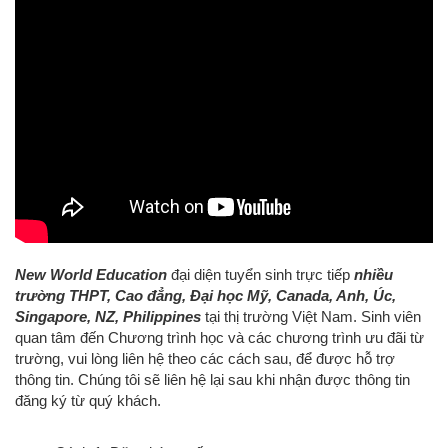
New World Education
đại diện tuyển sinh trực tiếp
nhiều
trường THPT, Cao đẳng, Đại học
Mỹ, Canada, Anh, Úc,
Singapore, NZ, Philippines
tại thị trường Việt Nam. S
inh viên
quan tâm đến Chương trình học và các chương trình ưu đãi từ
trường, vui lòng liên hệ
theo các cách sau,
để được hỗ trợ
thông tin.
Chúng tôi sẽ liên hệ lại sau khi nhận được thông tin
đăng ký từ quý khách.