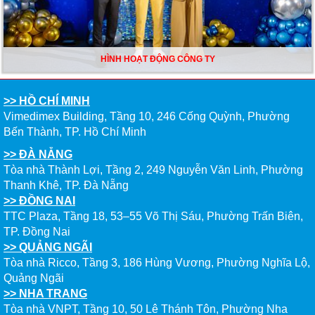
HÌNH HOẠT ĐỘNG CÔNG TY
>> HỒ CHÍ MINH
Vimedimex Building, Tầng 10, 246 Cống Quỳnh, Phường
Bến Thành, TP. Hồ Chí Minh
>> ĐÀ NẴNG
Tòa nhà Thành Lợi, Tầng 2, 249 Nguyễn Văn Linh, Phường
Thanh Khê, TP. Đà Nẵng
>> ĐỒNG NAI
TTC Plaza, Tầng 18, 53–55 Võ Thị Sáu, Phường Trấn Biên,
TP. Đồng Nai
>> QUẢNG NGÃI
Tòa nhà Ricco, Tầng 3, 186 Hùng Vương, Phường Nghĩa Lộ,
Quảng Ngãi
>> NHA TRANG
Tòa nhà VNPT, Tầng 10, 50 Lê Thánh Tôn, Phường Nha