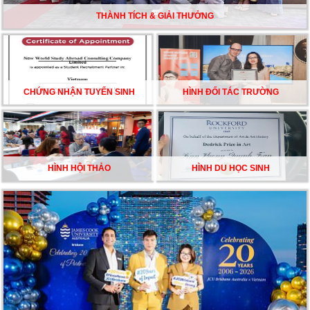
ĐỀU CÓ LÝ DO!!
THÀNH TÍCH & GIẢI THƯỞNG
CHẠM GIẤC MƠ DU HỌC MỸ – BẮT ĐẦU TỪ NGÀY
HỘI GHI DANH & SĂN HỌC BỔNG KỲ SPRING 2026
CHỨNG NHẬN TUYỂN SINH
HÌNH ĐỐI TÁC TRƯỜNG
HÌNH HỘI THẢO
HÌNH DU HỌC SINH