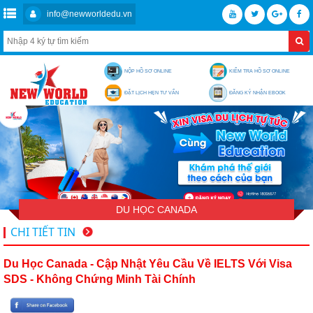
info@newworldedu.vn
NỘP HỒ SƠ ONLINE
KIỂM TRA HỒ SƠ ONLINE
ĐẶT LỊCH HẸN TƯ VẤN
ĐĂNG KÝ NHẬN EBOOK
DU HỌC CANADA
CHI TIẾT TIN
Du Học Canada - Cập Nhật Yêu Cầu Về IELTS Với Visa
SDS - Không Chứng Minh Tài Chính