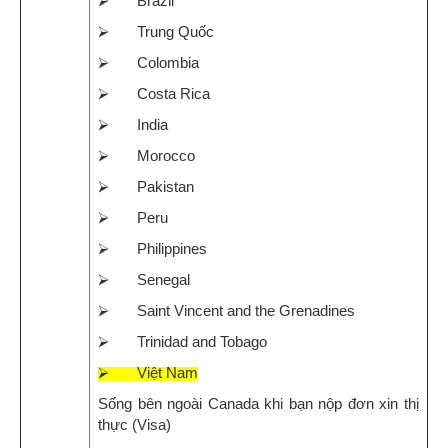
⮚ Brazil
⮚ Trung Quốc
⮚ Colombia
⮚ Costa Rica
⮚ India
⮚ Morocco
⮚ Pakistan
⮚ Peru
⮚ Philippines
⮚ Senegal
⮚ Saint Vincent and the Grenadines
⮚ Trinidad and Tobago
⮚ Việt Nam
Sống bên ngoài Canada khi bạn nộp đơn xin thị
thực (Visa)