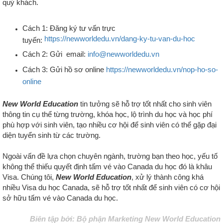
quý khách.
Cách 1: Đăng ký tư vấn trực
https://newworldedu.vn/dang-ky-tu-van-du-hoc
tuyến:
Cách 2: Gửi email:
info@newworldedu.vn
Cách 3: Gửi hồ sơ online
https://newworldedu.vn/nop-ho-so-
online
New World Education
tin tưởng sẽ hỗ trợ tốt nhất cho sinh viên
thông tin cụ thể từng trường, khóa học, lộ trình du học và học phí
phù hợp với sinh viên, tạo nhiều cơ hội để sinh viên có thể gặp đại
diện tuyển sinh từ các trường.
Ngoài vấn đề lựa chọn chuyên ngành, trường bạn theo học, yếu tố
không thể thiếu quyết định tấm vé vào Canada du học đó là khâu
Visa. Chúng tôi,
New World Education
, xử lý thành công khá
nhiều Visa du học Canada, sẽ hỗ trợ tốt nhất để sinh viên có cơ hội
sở hữu tấm vé vào Canada du học.
Biên tập bởi: Bộ phận Marketing New World Education