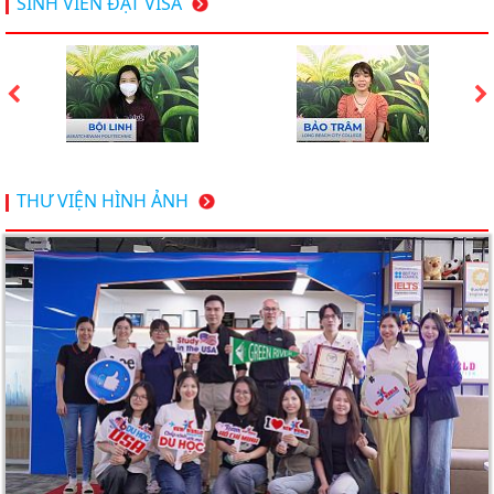
SINH VIÊN ĐẠT VISA
dưới 20k/ năm
Du học Mỹ 2026 - Lấy bằng cử nhân lúc 20 tuổi cùng
chương trình High School Completion, Washington
Du học Thụy Sĩ 2026 – Những ưu thế nổi bật đang chờ
THƯ VIỆN HÌNH ẢNH
bạn khám phá
Du học Mỹ năm 2026: Cơ hội học tập và trải nghiệm tại
nền giáo dục hàng đầu
TƯ VẤN DU HỌC TOÀN DIỆN – BƯỚC ĐỆM VỮNG
CHẮC TỪ NEW WORLD EDUCATION
DU HỌC ÚC DẦN TRỞ THÀNH LỰA CHỌN HÀNG
ĐẦU CỦA DU HỌC SINH NĂM 2026 – VÀ TẤT CẢ