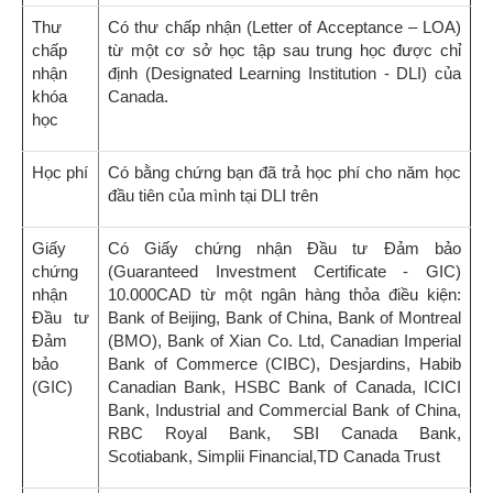
Thư
Có thư chấp nhận (Letter of Acceptance – LOA)
chấp
từ một cơ sở học tập sau trung học được chỉ
nhận
định (Designated Learning Institution - DLI) của
khóa
Canada.
học
Học phí
Có bằng chứng bạn đã trả học phí cho năm học
đầu tiên của mình tại DLI trên
Giấy
Có Giấy chứng nhận Đầu tư Đảm bảo
chứng
(Guaranteed Investment Certificate - GIC)
nhận
10.000CAD từ một ngân hàng thỏa điều kiện:
Đầu tư
Bank of Beijing, Bank of China, Bank of Montreal
Đảm
(BMO), Bank of Xian Co. Ltd, Canadian Imperial
bảo
Bank of Commerce (CIBC), Desjardins, Habib
(GIC)
Canadian Bank, HSBC Bank of Canada, ICICI
Bank, Industrial and Commercial Bank of China,
RBC Royal Bank, SBI Canada Bank,
Scotiabank, Simplii Financial,TD Canada Trust