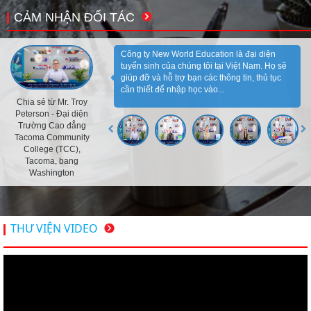
CẢM NHẬN ĐỐI TÁC
Công ty New World Education là đại diện
tuyển sinh của chúng tôi tại Việt Nam. Họ sẽ
giúp đỡ và hỗ trợ bạn các thông tin, thủ tục
cần thiết để nhập học vào...
Chia sẻ từ Mr. Troy
Peterson - Đại diện
Trường Cao đẳng
Tacoma Community
College (TCC),
Tacoma, bang
Washington
THƯ VIỆN VIDEO