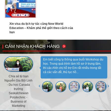
Xin visa du lịch tự túc cùng New World
Education – Khám phá thế giới theo cách của
bạn
CẢM NHẬN KHÁCH HÀNG
Em biết công ty thông qua buổi Workshop du
học. Trong quá trình làm hồ sơ ở trung tâm,
thì các ANh chị hỗ trợ Em rất nhiều trong tất
cả các vấn đề, thủ tục hồ...
Chia sẻ từ bạn
Nguyễn Gia Bội Linh
- Du học Canada
trường
Saskatchewan
Polytechnic -
Business of
Marketing