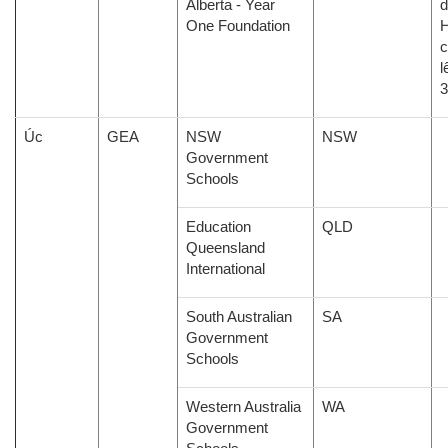
Alberta - Year
d
One Foundation
H
c
l
Úc
GEA
NSW
NSW
Government
Schools
Education
QLD
Queensland
International
South Australian
SA
Government
Schools
Western Australia
WA
Government