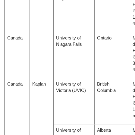
H
l
1
Canada
University of
Ontario
M
Niagara Falls
d
H
l
3
Canada
Kaplan
University of
British
M
Victoria (UVIC)
Columbia
d
H
l
1
University of
Alberta
M