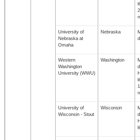
l
2
University of
Nebraska
M
Nebraska at
d
Omaha
Western
Washington
M
Washington
d
University (WWU)
H
l
1
University of
Wisconsin
M
Wisconsin - Stout
d
H
l