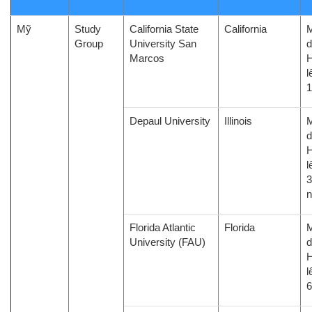
Mỹ
Study
California State
California
M
Group
University San
d
Marcos
H
l
1
Depaul University
Illinois
M
d
H
l
3
Florida Atlantic
Florida
M
University (FAU)
d
H
l
6