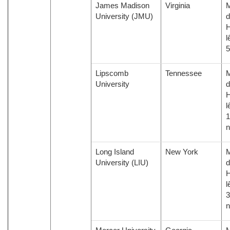
James Madison
Virginia
M
University (JMU)
d
H
l
5
Lipscomb
Tennessee
M
University
d
H
l
1
Long Island
New York
M
University (LIU)
d
H
l
3