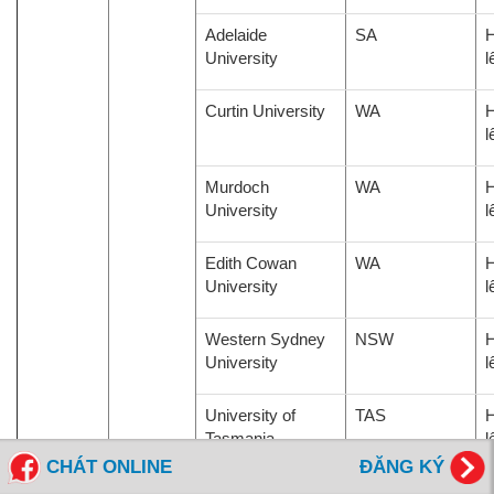
Adelaide
SA
H
University
l
Curtin University
WA
H
l
Murdoch
WA
H
University
l
Edith Cowan
WA
H
University
l
Western Sydney
NSW
H
University
l
University of
TAS
H
Tasmania
l
CHÁT ONLINE
ĐĂNG KÝ
Swinburne
VIC
H