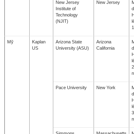
New Jersey
New Jersey
M
Institute of
d
Technology
H
(NJIT)
l
1
Mỹ
Kaplan
Arizona State
Arizona
M
US
University (ASU)
California
d
H
l
2
Pace University
New York
M
d
H
l
3
Simmons
Massachusetts
M