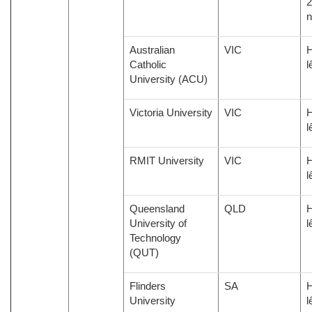
2
Australian
VIC
H
Catholic
l
University (ACU)
Victoria University
VIC
H
l
RMIT University
VIC
H
l
Queensland
QLD
H
University of
l
Technology
(QUT)
Flinders
SA
H
University
l