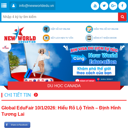
info@newworldedu.vn
NỘP HỒ SƠ ONLINE
KIỂM TRA HỒ SƠ ONLINE
ĐẶT LỊCH HẸN TƯ VẤN
ĐĂNG KÝ NHẬN EBOOK
DU HỌC CANADA
CHI TIẾT TIN
Global EduFair 10/1/2026: Hiểu Rõ Lộ Trình – Định Hình
Tương Lai