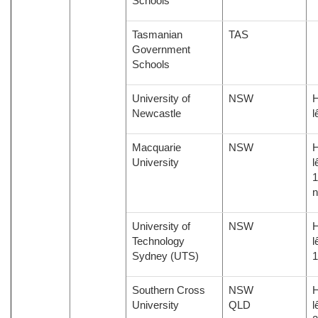
Schools
Tasmanian
TAS
Government
Schools
University of
NSW
H
Newcastle
l
Macquarie
NSW
H
University
l
1
University of
NSW
H
Technology
l
Sydney (UTS)
Southern Cross
NSW
H
University
QLD
l