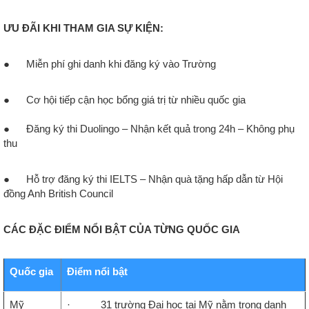
ƯU ĐÃI KHI THAM GIA SỰ KIỆN:
●
Miễn phí ghi danh khi đăng ký vào Trường
●
Cơ hội tiếp cận học bổng giá trị từ nhiều quốc gia
●
Đăng ký thi Duolingo – Nhận kết quả trong 24h – Không phụ
thu
●
Hỗ trợ đăng ký thi IELTS – Nhận quà tặng hấp dẫn từ Hội
đồng Anh British Council
CÁC ĐẶC ĐIỂM NỔI BẬT CỦA TỪNG QUỐC GIA
Quốc gia
Điểm nổi bật
Mỹ
· 31 trường Đại học tại Mỹ nằm trong danh