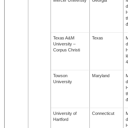
Mercer University
Georgia
M
d
H
t
đ
Texas A&M
Texas
M
University –
d
Corpus Christi
H
l
4
Towson
Maryland
M
University
d
H
t
đ
University of
Connecticut
M
Hartford
d
H