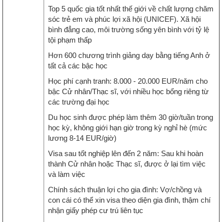
Top 5 quốc gia tốt nhất thế giới về chất lượng chăm
sóc trẻ em và phúc lợi xã hội (UNICEF). Xã hội
bình đẳng cao, môi trường sống yên bình với tỷ lệ
tội phạm thấp
Hơn 600 chương trình giảng dạy bằng tiếng Anh ở
tất cả các bậc học
Học phí cạnh tranh: 8.000 - 20.000 EUR/năm cho
bậc Cử nhân/Thạc sĩ, với nhiều học bổng riêng từ
các trường đại học
Du học sinh được phép làm thêm 30 giờ/tuần trong
học kỳ, không giới hạn giờ trong kỳ nghỉ hè (mức
lương 8-14 EUR/giờ)
Visa sau tốt nghiệp lên đến 2 năm: Sau khi hoàn
thành Cử nhân hoặc Thạc sĩ, được ở lại tìm việc
và làm việc
Chính sách thuận lợi cho gia đình: Vợ/chồng và
con cái có thể xin visa theo diện gia đình, thậm chí
nhận giấy phép cư trú liên tục