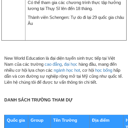
Có thể tham gia các chương trình thực tập hưởng
lương tại Thụy Sĩ lên đến 18 tháng.
Thành viên Schengen: Tự do đi lại 29 quốc gia châu
Âu
New World Education là đại diện tuyển sinh trực tiếp tại Việt
Nam của các trường
cao đẳng
,
đại học
hàng đầu, mang đến
nhiều cơ hội lựa chọn các
ngành học hot
, cơ hội
học bổng
hấp
dẫn và con đường sự nghiệp rộng mở tại Mỹ cũng như quốc tế.
Liên hệ chúng tôi để được tư vấn thông tin chi tiết.
DANH SÁCH TRƯỜNG THAM DỰ
Quốc gia
Group
Tên Trường
Địa điểm
v