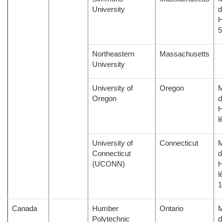
University
d
H
Northeastern
Massachusetts
University
University of
Oregon
M
Oregon
d
H
l
University of
Connecticut
M
Connecticut
d
(UCONN)
H
l
Canada
Humber
Ontario
M
Polytechnic
d