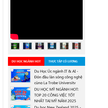
DU HỌC NGÀNH HOT
THỰC TẬP CÓ LƯƠNG
Du Học Úc ngành IT & AI -
Đón đầu làn sóng công nghệ
cùng La Trobe University
0000-00-00
Sydney Campus với học
DU HỌC MỸ NGÀNH HOT:
bổng 30%
TOP 20 CÔNG VIỆC TỐT
NHẤT TẠI MỸ NĂM 2025
0000-00-00
Du học New Zealand 2025 -