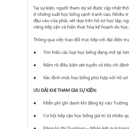
Tại sự kiện, người tham dự sẽ được cập nhật thô
ở những suất học bổng cạnh tranh cao. Nhiều tr
đầu vào vừa phải, xét dựa trên hồ sơ học tập, n
năng tiếp cận và hiện thực hóa kế hoạch du học.
Thông qua việc trao đổi trực tiếp với đại diện t
● Tìm hiểu các loại học bổng đang mở tại từn
● Nắm rõ điều kiện xét tuyển và tiêu chí đán
● Xác định mức học bổng phù hợp với hồ sơ h
ƯU ĐÃI KHI THAM GIA SỰ KIỆN:
●
Miễn phí ghi danh khi đăng ký vào Trường
●
Cơ hội tiếp cận học bổng giá trị từ nhiều q
●
Đăng ký thi Duolingo – Nhận kết quả tron