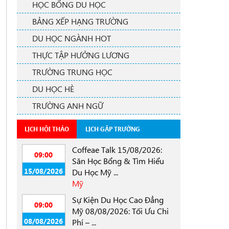
HỌC BỔNG DU HỌC
BẢNG XẾP HẠNG TRƯỜNG
DU HỌC NGÀNH HOT
THỰC TẬP HƯỞNG LƯƠNG
TRƯỜNG TRUNG HỌC
DU HỌC HÈ
TRƯỜNG ANH NGỮ
LỊCH HỘI THẢO
LỊCH GẶP TRƯỜNG
Coffeae Talk 15/08/2026:
09:00
Săn Học Bổng & Tìm Hiểu
15/08/2026
Du Học Mỹ ...
Mỹ
Sự Kiện Du Học Cao Đẳng
09:00
Mỹ 08/08/2026: Tối Ưu Chi
08/08/2026
Phí – ...