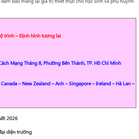
 đảm bảo mang lại giá trị thiết thực cho học sinh và phụ huynh
ộ trình – Định hình tương lai
 Cách Mạng Tháng 8, Phường Bến Thành, TP. Hồ Chí Minh
 Canada – New Zealand – Anh – Singapore – Ireland – Hà Lan –
IR 2026
đại diện trường