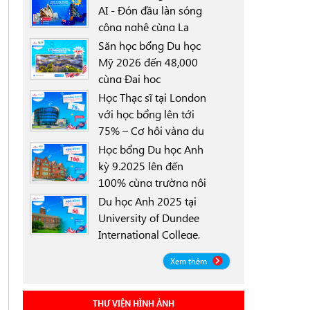
AI - Đón đầu làn sóng
công nghệ cùng La
0000-00-00
Trobe University
Săn học bổng Du học
Sydney Campus với
Mỹ 2026 đến 48,000
học bổng 30%
cùng Đại học
0000-00-00
University of North
Học Thạc sĩ tại London
Texas (UNT)
với học bổng lên tới
75% – Cơ hội vàng du
0000-00-00
học Anh 2025
Học bổng Du học Anh
kỳ 9.2025 lên đến
100% cùng trường nội
0000-00-00
trú Worthgate School
Du học Anh 2025 tại
Canterbury
University of Dundee
International College,
0000-00-00
Scotland ICD - Lộ trình
Xem thêm
linh hoạt, học bổng
đến 50%
THƯ VIỆN HÌNH ẢNH