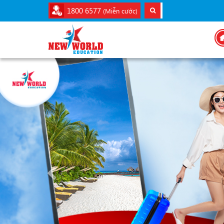
1800 6577
(Miễn cước)
Previous