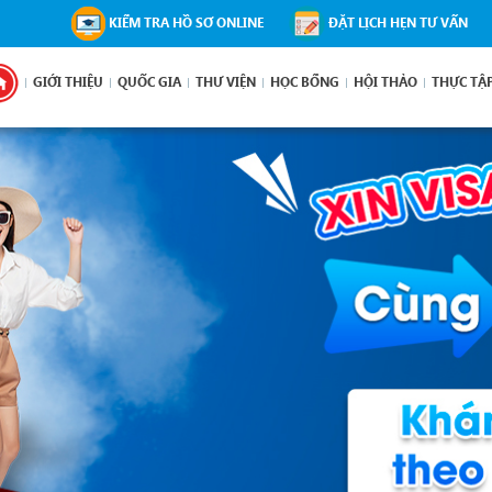
KIỂM TRA HỒ SƠ ONLINE
ĐẶT LỊCH HẸN TƯ VẤN
GIỚI THIỆU
QUỐC GIA
THƯ VIỆN
HỌC BỔNG
HỘI THẢO
THỰC TẬ