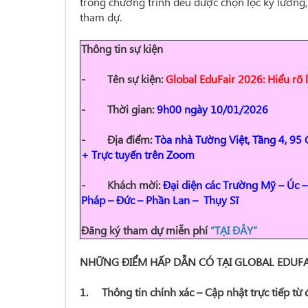
trong chương trình đều được chọn lọc kỹ lưỡng,
tham dự.
Thông tin sự kiện
- Tên sự kiện:
Global EduFair 2026: Hiểu rõ l
- Thời gian:
9h00 ngày 10/01/2026
- Địa điểm:
Tòa nhà Tường Việt, Tầng 4, 95
+
Trực tuyến trên Zoom
- Khách mời:
Đại diện các Trường Mỹ – Úc –
Pháp – Đức – Phần Lan – Thụy Sĩ
Đăng ký tham dự miễn phí
“TẠI ĐÂY”
NHỮNG ĐIỂM HẤP DẪN CÓ TẠI GLOBAL EDUFA
1. Thông tin chính xác – Cập nhật trực tiếp từ 