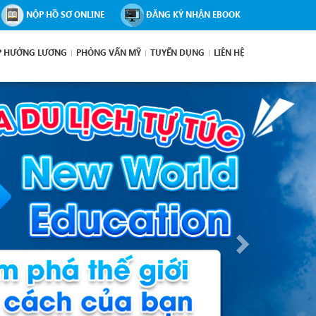
NỘP HỒ SƠ ONLINE
ĐĂNG KÝ NHẬN EBOOK
P HƯỞNG LƯƠNG
PHỎNG VẤN MỸ
TUYỂN DỤNG
LIÊN HỆ
Next