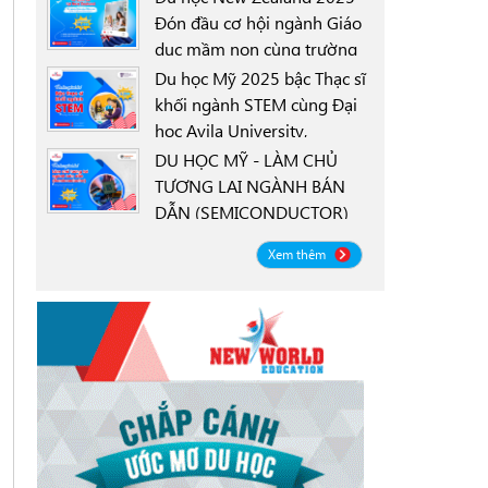
Đón đầu cơ hội ngành Giáo
dục mầm non cùng trường
0000-00-00
New Zealand Tertiary
Du học Mỹ 2025 bậc Thạc sĩ
College NZTC
khối ngành STEM cùng Đại
học Avila University,
0000-00-00
Goodyear, Arizona
DU HỌC MỸ - LÀM CHỦ
TƯƠNG LAI NGÀNH BÁN
DẪN (SEMICONDUCTOR)
0000-00-00
CÙNG ĐẠI HỌC OREGON
Xem thêm
STATE UNIVERSITY OSU