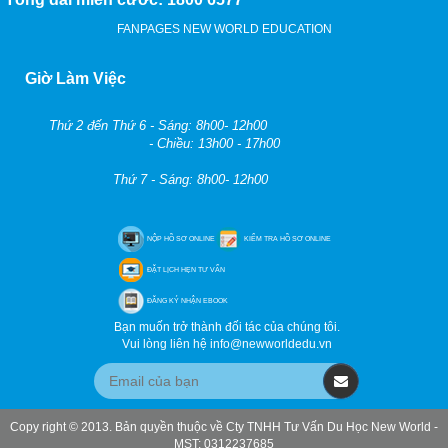
FANPAGES NEW WORLD EDUCATION
Giờ Làm Việc
Thứ 2 đến Thứ 6 - Sáng: 8h00- 12h00
- Chiều: 13h00 - 17h00
Thứ 7 - Sáng: 8h00- 12h00
NỘP HỒ SƠ ONLINE
KIỂM TRA HỒ SƠ ONLINE
ĐẶT LỊCH HẸN TƯ VẤN
ĐĂNG KÝ NHẬN EBOOK
Bạn muốn trở thành đối tác của chúng tôi.
Vui lòng liên hệ info@newworldedu.vn
Copy right © 2013. Bản quyền thuộc về Cty TNHH Tư Vấn Du Học New World -
MST: 0312237685