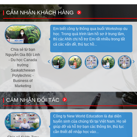
CẢM NHẬN KHÁCH HÀNG
Em biết công ty thông qua buổi Workshop du
học. Trong quá trình làm hồ sơ ở trung tâm,
thì các ANh chị hỗ trợ Em rất nhiều trong tất
cả các vấn đề, thủ tục hồ...
Chia sẻ từ bạn
Nguyễn Gia Bội Linh
- Du học Canada
trường
Saskatchewan
Polytechnic -
Business of
Marketing
CẢM NHẬN ĐỐI TÁC
Công ty New World Education là đại diện
tuyển sinh của chúng tôi tại Việt Nam. Họ sẽ
giúp đỡ và hỗ trợ bạn các thông tin, thủ tục
cần thiết để nhập học vào...