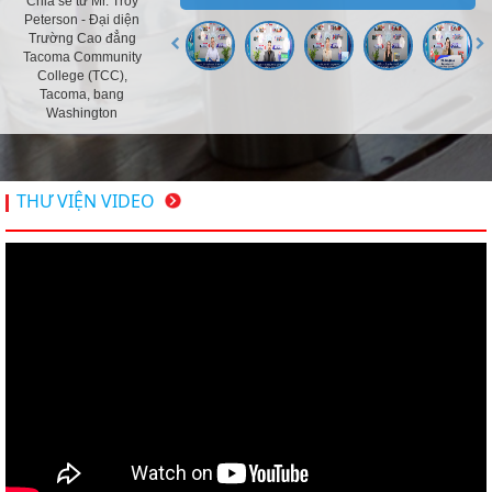
Chia sẻ từ Mr. Troy
Peterson - Đại diện
Trường Cao đẳng
Tacoma Community
College (TCC),
Tacoma, bang
Washington
THƯ VIỆN VIDEO