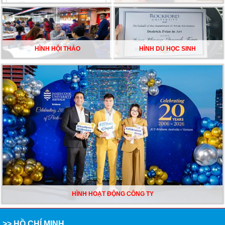
HÌNH HỘI THẢO
HÌNH DU HỌC SINH
HÌNH HOẠT ĐỘNG CÔNG TY
>> HỒ CHÍ MINH