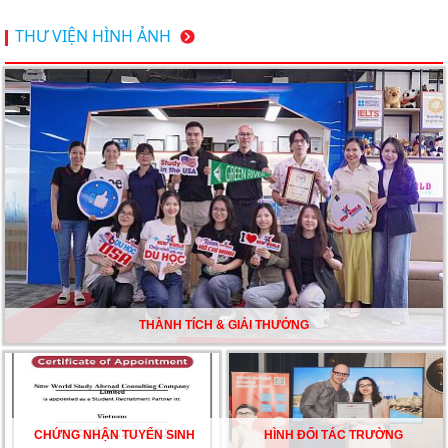
Du học Thụy Sĩ 2026 – Những ưu thế nổi bật đang chờ
THƯ VIỆN HÌNH ẢNH
bạn khám phá
Du học Mỹ năm 2026: Cơ hội học tập và trải nghiệm tại
nền giáo dục hàng đầu
TƯ VẤN DU HỌC TOÀN DIỆN – BƯỚC ĐỆM VỮNG
CHẮC TỪ NEW WORLD EDUCATION
DU HỌC ÚC DẦN TRỞ THÀNH LỰA CHỌN HÀNG
ĐẦU CỦA DU HỌC SINH NĂM 2026 – VÀ TẤT CẢ
ĐỀU CÓ LÝ DO!!
THÀNH TÍCH & GIẢI THƯỞNG
CHẠM GIẤC MƠ DU HỌC MỸ – BẮT ĐẦU TỪ NGÀY
HỘI GHI DANH & SĂN HỌC BỔNG KỲ SPRING 2026
CHỨNG NHẬN TUYỂN SINH
HÌNH ĐỐI TÁC TRƯỜNG