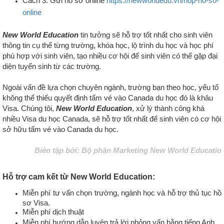
Cách 3: Gửi hồ sơ online
https://newworldedu.vn/nop-ho-so-
online
New World Education
tin tưởng sẽ hỗ trợ tốt nhất cho sinh viên
thông tin cụ thể từng trường, khóa học, lộ trình du học và học phí
phù hợp với sinh viên, tạo nhiều cơ hội để sinh viên có thể gặp đại
diện tuyển sinh từ các trường.
Ngoài vấn đề lựa chọn chuyên ngành, trường bạn theo học, yếu tố
không thể thiếu quyết định tấm vé vào Canada du học đó là khâu
Visa. Chúng tôi,
New World Education
, xử lý thành công khá
nhiều Visa du học Canada, sẽ hỗ trợ tốt nhất để sinh viên có cơ hội
sở hữu tấm vé vào Canada du học
.
Biên tập bởi: Bộ phận Marketing New World Educatio
Hỗ trợ cam kết từ New World Education:
Miễn phí tư vấn chọn trường, ngành học và hỗ trợ thủ tục hồ
sơ Visa.
Miễn phí dịch thuật
Miễn phí hướng dẫn luyện trả lời phỏng vấn bằng tiếng Anh