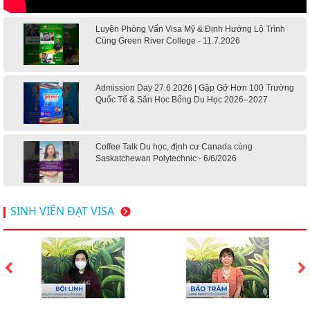
Luyện Phỏng Vấn Visa Mỹ & Định Hướng Lộ Trình
Cùng Green River College - 11.7.2026
Admission Day 27.6.2026 | Gặp Gỡ Hơn 100 Trường
Quốc Tế & Săn Học Bổng Du Học 2026–2027
Coffee Talk Du học, định cư Canada cùng
Saskatchewan Polytechnic - 6/6/2026
Hội thảo du học Mỹ 18.4.2026 - Đại học Mỹ học phí
SINH VIÊN ĐẠT VISA
dưới 20k/ năm
Du học Mỹ 2026 - Lấy bằng cử nhân lúc 20 tuổi cùng
chương trình High School Completion, Washington