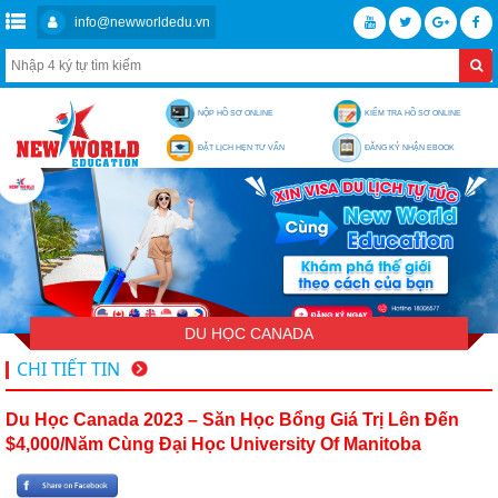
info@newworldedu.vn
NỘP HỒ SƠ ONLINE
KIỂM TRA HỒ SƠ ONLINE
ĐẶT LỊCH HẸN TƯ VẤN
ĐĂNG KÝ NHẬN EBOOK
DU HỌC CANADA
CHI TIẾT TIN
Du Học Canada 2023 – Săn Học Bổng Giá Trị Lên Đến
$4,000/năm Cùng Đại Học University Of Manitoba