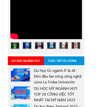
DU HỌC NGÀNH HOT
THỰC TẬP CÓ LƯƠNG
Du Học Úc ngành IT & AI -
Đón đầu làn sóng công nghệ
cùng La Trobe University
0000-00-00
Sydney Campus với học
DU HỌC MỸ NGÀNH HOT:
bổng 30%
TOP 20 CÔNG VIỆC TỐT
NHẤT TẠI MỸ NĂM 2025
0000-00-00
Du học New Zealand 2025 -