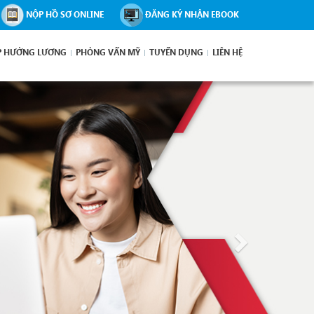
NỘP HỒ SƠ ONLINE
ĐĂNG KÝ NHẬN EBOOK
P HƯỞNG LƯƠNG
PHỎNG VẤN MỸ
TUYỂN DỤNG
LIÊN HỆ
Next