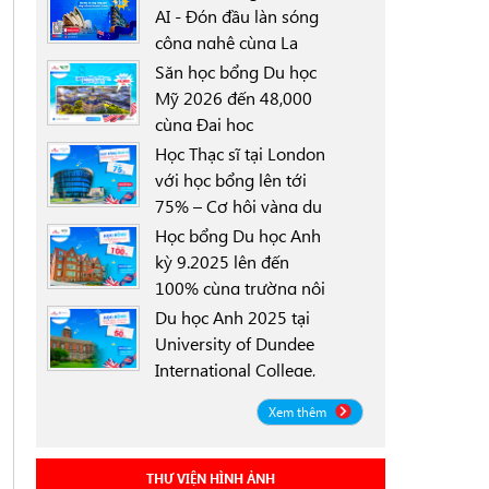
AI - Đón đầu làn sóng
công nghệ cùng La
0000-00-00
Trobe University
Săn học bổng Du học
Sydney Campus với
Mỹ 2026 đến 48,000
học bổng 30%
cùng Đại học
0000-00-00
University of North
Học Thạc sĩ tại London
Texas (UNT)
với học bổng lên tới
75% – Cơ hội vàng du
0000-00-00
học Anh 2025
Học bổng Du học Anh
kỳ 9.2025 lên đến
100% cùng trường nội
0000-00-00
trú Worthgate School
Du học Anh 2025 tại
Canterbury
University of Dundee
International College,
0000-00-00
Scotland ICD - Lộ trình
Xem thêm
linh hoạt, học bổng
đến 50%
THƯ VIỆN HÌNH ẢNH