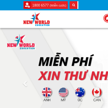
1800 6577
(Miễn cước)
Previous