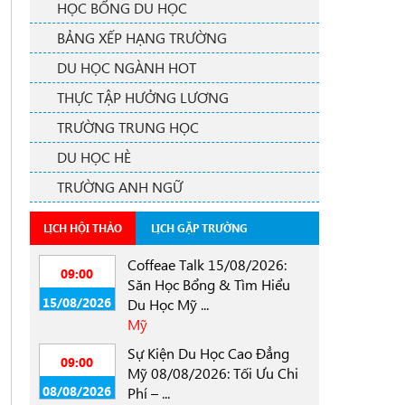
HỌC BỔNG DU HỌC
BẢNG XẾP HẠNG TRƯỜNG
DU HỌC NGÀNH HOT
THỰC TẬP HƯỞNG LƯƠNG
TRƯỜNG TRUNG HỌC
DU HỌC HÈ
TRƯỜNG ANH NGỮ
LỊCH HỘI THẢO
LỊCH GẶP TRƯỜNG
Coffeae Talk 15/08/2026:
09:00
Săn Học Bổng & Tìm Hiểu
15/08/2026
Du Học Mỹ ...
Mỹ
Sự Kiện Du Học Cao Đẳng
09:00
Mỹ 08/08/2026: Tối Ưu Chi
08/08/2026
Phí – ...