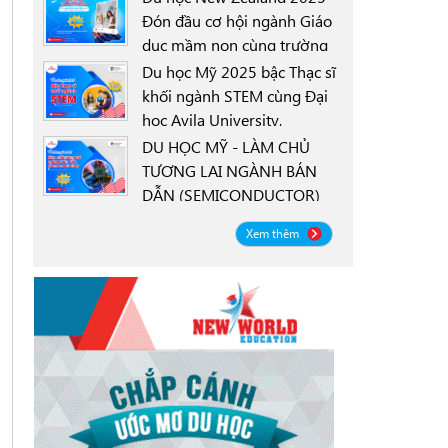
Đón đầu cơ hội ngành Giáo
dục mầm non cùng trường
0000-00-00
New Zealand Tertiary
Du học Mỹ 2025 bậc Thạc sĩ
College NZTC
khối ngành STEM cùng Đại
học Avila University,
0000-00-00
Goodyear, Arizona
DU HỌC MỸ - LÀM CHỦ
TƯƠNG LAI NGÀNH BÁN
DẪN (SEMICONDUCTOR)
0000-00-00
CÙNG ĐẠI HỌC OREGON
Xem thêm
STATE UNIVERSITY OSU