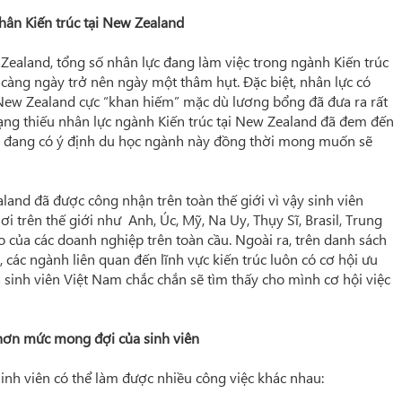
nhân Kiến trúc tại New Zealand
Zealand, tổng số nhân lực đang làm việc trong ngành Kiến trúc
 càng ngày trở nên ngày một thâm hụt. Đặc biệt, nhân lực có
 New Zealand cực “khan hiếm” mặc dù lương bổng đã đưa ra rất
trạng thiếu nhân lực ngành Kiến trúc tại New Zealand đã đem đến
ai đang có ý định du học ngành này đồng thời mong muốn sẽ
and đã được công nhận trên toàn thế giới vì vậy sinh viên
ơi trên thế giới như Anh, Úc, Mỹ, Na Uy, Thụy Sĩ, Brasil, Trung
 của các doanh nghiệp trên toàn cầu. Ngoài ra, trên danh sách
 các ngành liên quan đến lĩnh vực kiến trúc luôn có cơ hội ưu
cả sinh viên Việt Nam chắc chắn sẽ tìm thấy cho mình cơ hội việc
 hơn mức mong đợi của sinh viên
sinh viên có thể làm được nhiều công việc khác nhau: