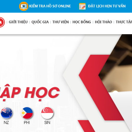
KIỂM TRA HỒ SƠ ONLINE
ĐẶT LỊCH HẸN TƯ VẤN
GIỚI THIỆU
QUỐC GIA
THƯ VIỆN
HỌC BỔNG
HỘI THẢO
THỰC TẬ