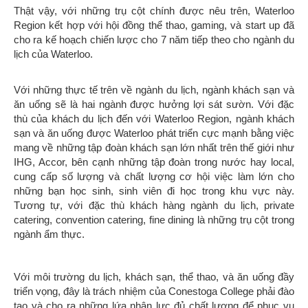
trong ngành dịch vụ có đặc thù rất cao cấp này. Vì vậy,
Conestoga College đã đầu tư về cơ sở vật chất, chất lượng
giảng dạy, cũng như mạng lưới quan hệ tầm cỡ thế giới để
chuẩn bị cho học sinh của mình hành trang tốt nhất. Đặc biệt,
Conestoga còn là trường duy nhất tại Canada là thành viên
của mạng lưới Hospitality and Culinary Arts Alliance-mạng
lưới gồm 26 trường ẩm thực hàng đầu thế giới đến từ 22 quốc
gia. Đây là cơ hội giao lưu, học hỏi, cập nhật kỹ năng và mạng
lưới tuyệt vời cho sinh viên của Conestoga. Với kỹ năng và
kiến thức trường tạo dựng, tỷ lệ việc làm của ngành này của
học sinh Conestoga College cho riêng khu vực Waterloo
Region lên tới 86%!
Conestoga College cung cấp các chương trình sau:
· Dip-Baking & Pastry Art Mngt (Opt Co-op)
· Dip-Culinary Mngt (Co-op)