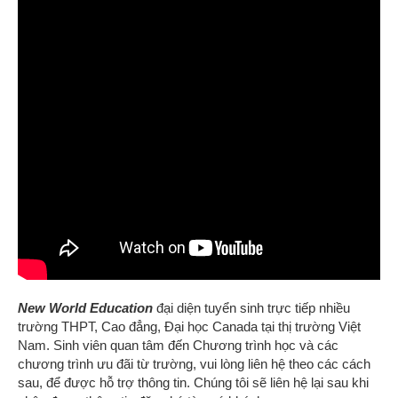
Cách 1: Đăng ký tư vấn trực
https://newworldedu.vn/dang-ky-tu-van-du-hoc
tuyến:
Cách 2: Gửi email:
info@newworldedu.vn
Cách 3: Gửi hồ sơ online
https://newworldedu.vn/nop-
ho-so-online
New World Education
tin tưởng sẽ hỗ trợ tốt nhất cho sinh
viên thông tin cụ thể từng trường, khóa học, lộ trình du học và
học phí phù hợp với sinh viên, tạo nhiều cơ hội để sinh viên có
thể gặp đại diện tuyển sinh từ các trường.
Ngoài vấn đề lựa chọn chuyên ngành, trường bạn theo học,
yếu tố không thể thiếu quyết định tấm vé vào Canada du học
đó là khâu Visa. Chúng tôi,
New World Education
, xử lý
thành công khá nhiều Visa du học Canada, sẽ hỗ trợ tốt nhất
để sinh viên có cơ hội sở hữu tấm vé vào Canada du học.
Biên tập bởi: Bộ phận Marketing New World Education