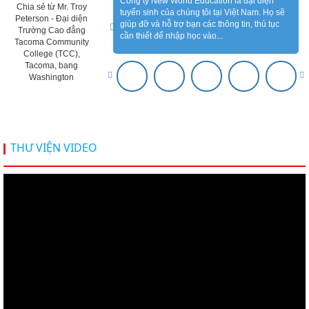
Luyện Phỏng Vấn Visa Mỹ & Định Hướng Lộ Trình
Cùng Green River College - 11.7.2026
Admission Day 27.6.2026 | Gặp Gỡ Hơn 100 Trường
Quốc Tế & Săn Học Bổng Du Học 2026–2027
Coffee Talk Du học, định cư Canada cùng
Saskatchewan Polytechnic - 6/6/2026
Hội thảo du học Mỹ 18.4.2026 - Đại học Mỹ học phí
SINH VIÊN ĐẠT VISA
dưới 20k/ năm
Du học Mỹ 2026 - Lấy bằng cử nhân lúc 20 tuổi cùng
chương trình High School Completion, Washington