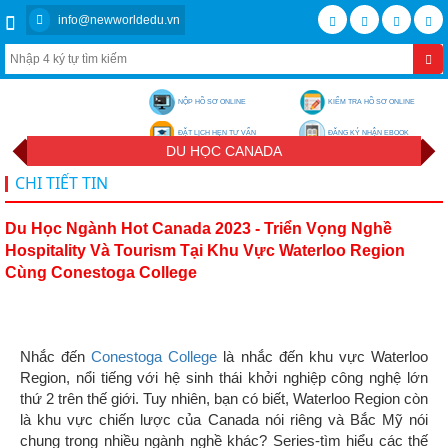
info@newworldedu.vn
NỘP HỒ SƠ ONLINE
KIỂM TRA HỒ SƠ ONLINE
ĐẶT LỊCH HẸN TƯ VẤN
ĐĂNG KÝ NHẬN EBOOK
DU HỌC CANADA
CHI TIẾT TIN
Du Học Ngành Hot Canada 2023 - Triển Vọng Nghề
Hospitality Và Tourism Tại Khu Vực Waterloo Region
Cùng Conestoga College
Nhắc đến
Conestoga College
là nhắc đến khu vực Waterloo
Region, nổi tiếng với hệ sinh thái khởi nghiệp công nghệ lớn
thứ 2 trên thế giới. Tuy nhiên, bạn có biết, Waterloo Region còn
là khu vực chiến lược của Canada nói riêng và Bắc Mỹ nói
chung trong nhiều ngành nghề khác? Series-tìm hiểu các thế