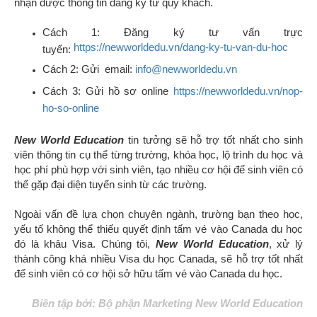
Hỗ trợ cam kết từ New World Education:
Miễn phí tư vấn chọn trường, ngành học và hỗ trợ thủ
tục hồ sơ Visa.
Miễn phí dịch thuật
Miễn phí hướng dẫn luyện trả lời phỏng vấn bằng tiếng
Anh
Hỗ trợ hướng dẫn chuyển tiền, mở thẻ Visa
Hỗ Trợ Thi IELTS/ TOEIC/TOEFL
Kiểm tra trình độ Anh ngữ miễn phí
Luyện IELTS đảm bảo đầu ra tại
"Ms.Yen IELTS"
Hướng dẫn cách viết thư xin học bổng, thư giới thiệu
bản thân
Hỗ trợ làm thủ tục sân bay, đưa đón sân bay, tìm nhà ở
và việc làm
Gửi câu hỏi cho chúng tôi
Họ tên:
Email :