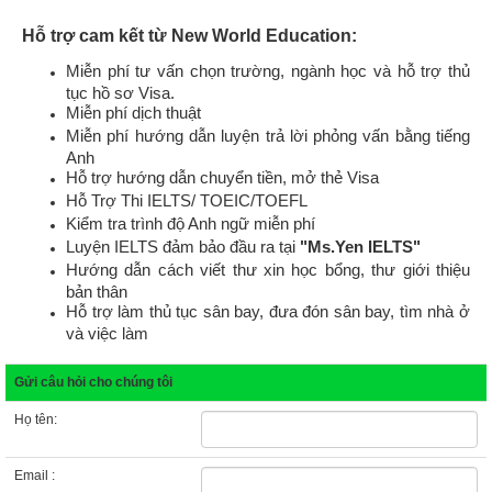
Điện thoại :
Trường dự định học
Chuyên ngành
Du học nước
Văn phòng
Chọn nhân viên tư vấn
Nội dung câu hỏi :