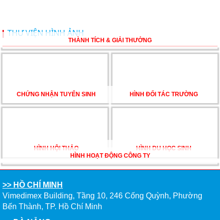
Tòa nhà Thành Lợi, Tầng 2, 249 Nguyễn Văn Linh, Phường
Thanh Khê, TP. Đà Nẵng
>> ĐỒNG NAI
TTC Plaza, Tầng 18, 53–55 Võ Thị Sáu, Phường Trấn Biên,
TP. Đồng Nai
>> QUẢNG NGÃI
Tòa nhà Ricco, Tầng 3, 186 Hùng Vương, Phường Nghĩa Lộ,
Quảng Ngãi
>> NHA TRANG
Tòa nhà VNPT, Tầng 10, 50 Lê Thánh Tôn, Phường Nha
Trang, Khánh Hòa
>> ĐẮK LẮK
Tòa nhà VIB, Tầng 3, 27 Nguyễn Tất Thành, Phường Buôn
Ma Thuột, Đắk Lắk
--------------------------------------------
Tổng đài miễn cước: 1800 6577
FANPAGES NEW WORLD EDUCATION