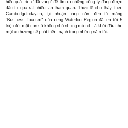
hiện quá trình “đãi vàng” để tìm ra những công ty đáng được
đầu tư qua rất nhiều lần tham quan. Thực tế cho thấy, theo
Cambridgetoday.ca, lợi nhuận hàng năm đến từ mảng
“Business Tourism” của riêng Waterloo Region đã lên tới 5
triệu đô, một con số không nhỏ nhưng mới chỉ là khởi đầu cho
một xu hướng sẽ phát triển mạnh trong những năm tới.
Cũng từ sự phát triển của ngành công nghệ, khu vực này còn
phát triển cực mạnh esports-Gaming industry. Cùng với đặc
điểm địa lý thuận lợi, golf cũng là một môn thể thao khác mà
Waterloo Region đầu tư. Với 2 môn thể thao chiến lược-là sự
kết hợp của một môn thể thao truyển thống và một là xu
hướng mới của thế giới, Waterloo Region đã đầu tư hàng vài
chục triệu đô vào cơ sở vật chất như các sân golf lớn nhỏ và
các trường đấu gaming có sức chứa tới hàng nghìn người
cho những sự kiện thể thao tầm cỡ thế giới. Đây sẽ là một
nguồn thu lớn cho Waterloo Region trong những thập kỷ tới.