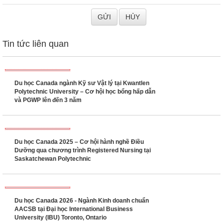
Du học Canada tại Langara College - Cơ hội
chuyển hướng sang ngành công nghệ – Bạn sẵn
sàng chưa?
CẢM NHẬN KHÁCH HÀNG
Em biết công ty thông qua buổi Workshop du
Chia sẻ từ bạn
học. Trong quá trình làm hồ sơ ở trung tâm,
Nguyễn Gia Bội Linh
thì các ANh chị hỗ trợ Em rất nhiều trong tất
- Du học Canada
cả các vấn đề, thủ tục hồ...
trường
Saskatchewan
Polytechnic -
Business of
Marketing
CẢM NHẬN ĐỐI TÁC
Công ty New World Education là đại diện