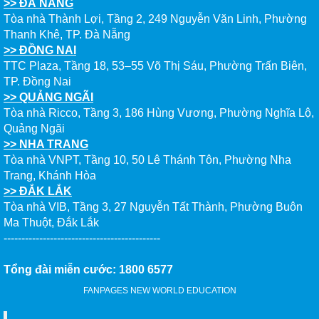
New World Study Abroad
Giờ Làm Việc
Thứ 2 đến Thứ 6 - Sáng: 8h00- 12h00
- Chiều: 13h00 - 17h00
Thứ 7 - Sáng: 8h00- 12h00
NỘP HỒ SƠ ONLINE
KIỂM TRA HỒ SƠ ONLINE
ĐẶT LỊCH HẸN TƯ VẤN
ĐĂNG KÝ NHẬN EBOOK
Bạn muốn trở thành đối tác của chúng tôi.
Vui lòng liên hệ info@newworldedu.vn
Copy right © 2013. Bản quyền thuộc về Cty TNHH Tư Vấn Du Học New World -
MST: 0312237685