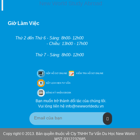
Online: 158 | Tổng lượt truy cập: 44965820
Duyệt desktop