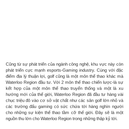
Thật vậy, với những trụ cột chính được nêu trên, Waterloo
Region kết hợp với hội đồng thể thao, gaming, và start up đã
cho ra kế hoạch chiến lược cho 7 năm tiếp theo cho ngành du
lịch của Waterloo.
Với những thực tế trên về ngành du lịch, ngành khách sạn và
ăn uống sẽ là hai ngành được hưởng lợi sát sườn. Với đặc
thù của khách du lịch đến với Waterloo Region, ngành khách
sạn và ăn uống được Waterloo phát triển cực mạnh bằng việc
mang về những tập đoàn khách sạn lớn nhất trên thế giới như
IHG, Accor, bên cạnh những tập đoàn trong nước hay local,
cung cấp số lượng và chất lượng cơ hội việc làm lớn cho
những bạn học sinh, sinh viên đi học trong khu vực này.
Tương tự, với đặc thù khách hàng ngành du lịch, private
catering, convention catering, fine dining là những trụ cột trong
ngành ẩm thực.
Với môi trường du lịch, khách sạn, thể thao, và ăn uống đầy
triển vọng, đây là trách nhiệm của Conestoga College phải đào
tạo và cho ra những lứa nhân lực đủ chất lượng để phục vụ