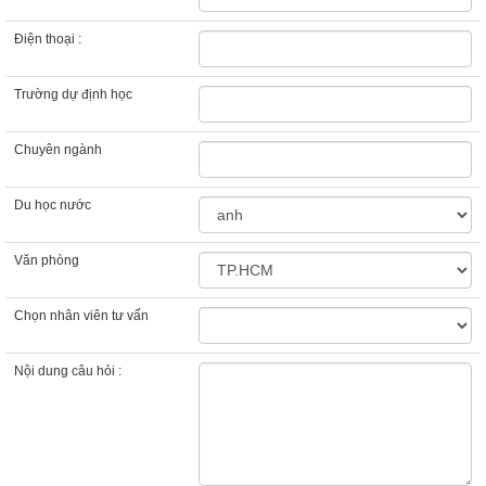
Tin tức liên quan
Du học Canada ngành Kỹ sư Vật lý tại Kwantlen
Polytechnic University – Cơ hội học bổng hấp dẫn
và PGWP lên đến 3 năm
Du học Canada 2025 – Cơ hội hành nghề Điều
Dưỡng qua chương trình Registered Nursing tại
Saskatchewan Polytechnic
Du học Canada 2026 - Ngành Kinh doanh chuẩn
AACSB tại Đại học International Business
University (IBU) Toronto, Ontario