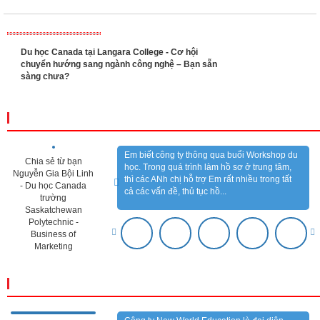
Chia sẻ từ Mr. Troy
tuyển sinh của chúng tôi tại Việt Nam. Họ sẽ
Peterson - Đại diện
giúp đỡ và hỗ trợ bạn các thông tin, thủ tục
Trường Cao đẳng
cần thiết để nhập học vào...
Tacoma Community
College (TCC),
Tacoma, bang
Washington
THƯ VIỆN VIDEO