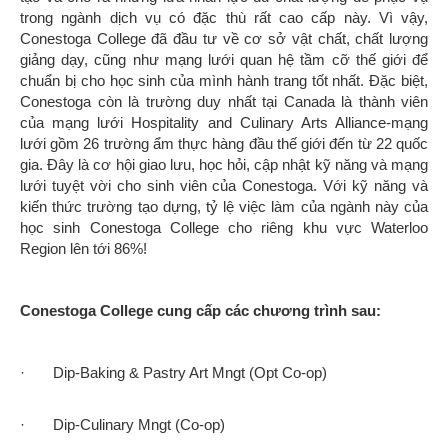
· Dip-Food & Beverage Mngt (Hotel & Restaurant
Operations) (Opt Co-op)
· Dip-Tourism-Destinations and Travel Mngt (Opt Co-op)
· PG-Event Mngt
· PG-Global Hospitability Mngt (Opt Co-op)
**New World là đối tác tuyển sinh của Conestoga College, liên
hệ chúng tôi để biết thêm thông tin.