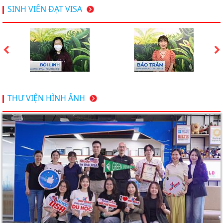
Hội thảo du học Mỹ 18.4.2026 - Đại học Mỹ học phí
SINH VIÊN ĐẠT VISA
dưới 20k/ năm
Du học Mỹ 2026 - Lấy bằng cử nhân lúc 20 tuổi cùng
chương trình High School Completion, Washington
Du học Thụy Sĩ 2026 – Những ưu thế nổi bật đang chờ
THƯ VIỆN HÌNH ẢNH
bạn khám phá
Du học Mỹ năm 2026: Cơ hội học tập và trải nghiệm tại
nền giáo dục hàng đầu
TƯ VẤN DU HỌC TOÀN DIỆN – BƯỚC ĐỆM VỮNG
CHẮC TỪ NEW WORLD EDUCATION
DU HỌC ÚC DẦN TRỞ THÀNH LỰA CHỌN HÀNG