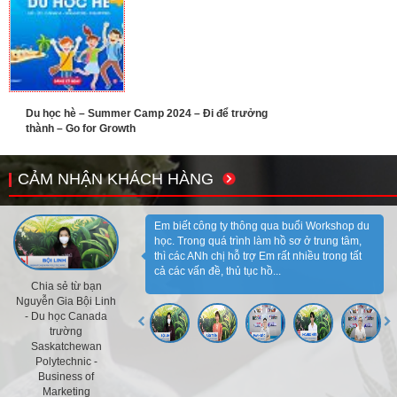
Du học hè – Summer Camp 2024 – Đi để trưởng
thành – Go for Growth
CẢM NHẬN KHÁCH HÀNG
Em biết công ty thông qua buổi Workshop du
học. Trong quá trình làm hồ sơ ở trung tâm,
thì các ANh chị hỗ trợ Em rất nhiều trong tất
cả các vấn đề, thủ tục hồ...
Chia sẻ từ bạn
Nguyễn Gia Bội Linh
- Du học Canada
trường
Saskatchewan
Polytechnic -
Business of
Marketing