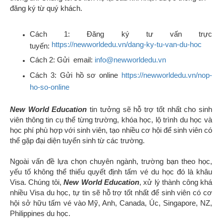
đăng ký từ quý khách.
Cách 1: Đăng ký tư vấn trực
https://newworldedu.vn/dang-ky-tu-van-du-hoc
tuyến:
Cách 2: Gửi email:
info@newworldedu.vn
Cách 3: Gửi hồ sơ online
https://newworldedu.vn/nop-
ho-so-online
New World Education
tin tưởng sẽ hỗ trợ tốt nhất cho sinh
viên thông tin cụ thể từng trường, khóa học, lộ trình du học và
học phí phù hợp với sinh viên, tạo nhiều cơ hội để sinh viên có
thể gặp đại diện tuyển sinh từ các trường.
Ngoài vấn đề lựa chọn chuyên ngành, trường bạn theo học,
yếu tố không thể thiếu quyết định tấm vé du học đó là khâu
Visa. Chúng tôi,
New World Education
, xử lý thành công khá
nhiều Visa du học, tự tin sẽ hỗ trợ tốt nhất để sinh viên có cơ
hội sở hữu tấm vé vào Mỹ, Anh, Canada, Úc, Singapore, NZ,
Philippines du học.