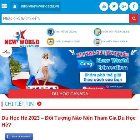
info@newworldedu.vn
NỘP HỒ SƠ ONLINE
KIỂM TRA HỒ SƠ ONLINE
ĐẶT LỊCH HẸN TƯ VẤN
ĐĂNG KÝ NHẬN EBOOK
DU HỌC CANADA
CHI TIẾT TIN
Du Học Hè 2023 – Đối Tượng Nào Nên Tham Gia Du Học
Hè?