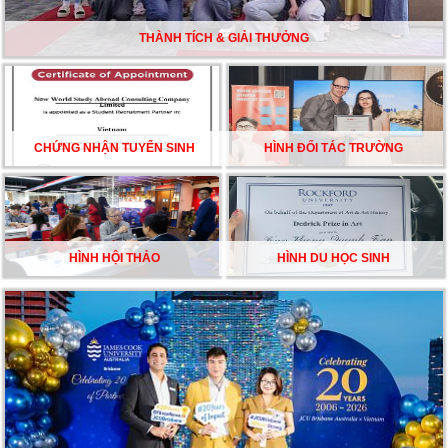
ĐẦU CỦA DU HỌC SINH NĂM 2026 – VÀ TẤT CẢ
ĐỀU CÓ LÝ DO!!
THÀNH TÍCH & GIẢI THƯỞNG
CHẠM GIẤC MƠ DU HỌC MỸ – BẮT ĐẦU TỪ NGÀY
HỘI GHI DANH & SĂN HỌC BỔNG KỲ SPRING 2026
CHỨNG NHẬN TUYỂN SINH
HÌNH ĐỐI TÁC TRƯỜNG
HÌNH HỘI THẢO
HÌNH DU HỌC SINH