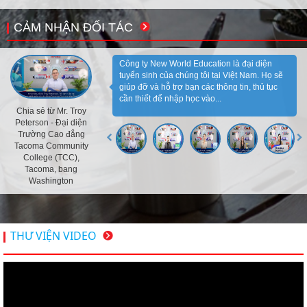
CẢM NHẬN ĐỐI TÁC
Công ty New World Education là đại diện
tuyển sinh của chúng tôi tại Việt Nam. Họ sẽ
giúp đỡ và hỗ trợ bạn các thông tin, thủ tục
cần thiết để nhập học vào...
Chia sẻ từ Mr. Troy
Peterson - Đại diện
Trường Cao đẳng
Tacoma Community
College (TCC),
Tacoma, bang
Washington
THƯ VIỆN VIDEO