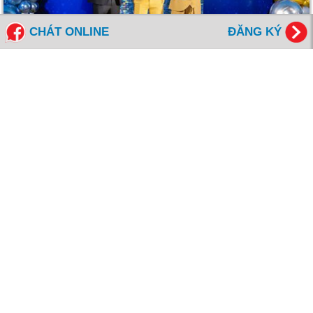
CHÁT ONLINE
ĐĂNG KÝ
HÌNH HOẠT ĐỘNG CÔNG TY
>> HỒ CHÍ MINH
Vimedimex Building, Tầng 10, 246 Cống Quỳnh, Phường
Bến Thành, TP. Hồ Chí Minh
>> ĐÀ NẴNG
Tòa nhà Thành Lợi, Tầng 2, 249 Nguyễn Văn Linh, Phường
Thanh Khê, TP. Đà Nẵng
>> ĐỒNG NAI
TTC Plaza, Tầng 18, 53–55 Võ Thị Sáu, Phường Trấn Biên,
TP. Đồng Nai
>> QUẢNG NGÃI
Tòa nhà Ricco, Tầng 3, 186 Hùng Vương, Phường Nghĩa Lộ,
Quảng Ngãi
>> NHA TRANG