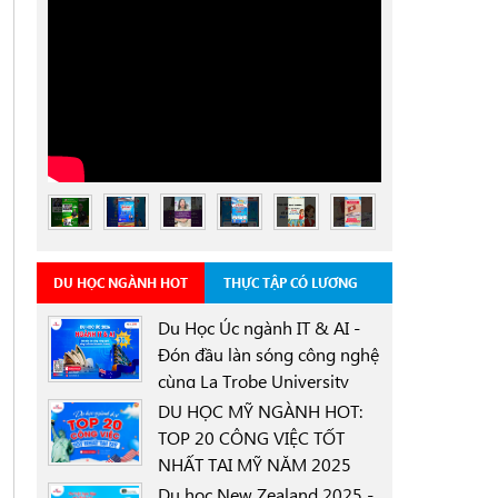
DU HỌC NGÀNH HOT
THỰC TẬP CÓ LƯƠNG
Du Học Úc ngành IT & AI -
Đón đầu làn sóng công nghệ
cùng La Trobe University
0000-00-00
Sydney Campus với học
DU HỌC MỸ NGÀNH HOT:
bổng 30%
TOP 20 CÔNG VIỆC TỐT
NHẤT TẠI MỸ NĂM 2025
0000-00-00
Du học New Zealand 2025 -