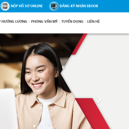
NỘP HỒ SƠ ONLINE
ĐĂNG KÝ NHẬN EBOOK
P HƯỞNG LƯƠNG
PHỎNG VẤN MỸ
TUYỂN DỤNG
LIÊN HỆ
Next