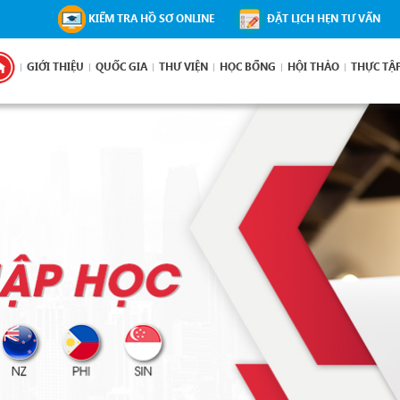
KIỂM TRA HỒ SƠ ONLINE
ĐẶT LỊCH HẸN TƯ VẤN
GIỚI THIỆU
QUỐC GIA
THƯ VIỆN
HỌC BỔNG
HỘI THẢO
THỰC TẬ