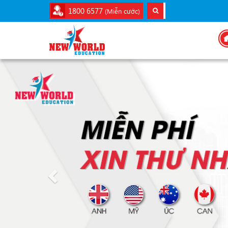
1800 6577
(Miễn cước)
Previous