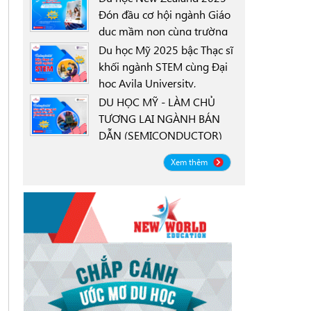
Đón đầu cơ hội ngành Giáo
dục mầm non cùng trường
0000-00-00
New Zealand Tertiary
Du học Mỹ 2025 bậc Thạc sĩ
College NZTC
khối ngành STEM cùng Đại
học Avila University,
0000-00-00
Goodyear, Arizona
DU HỌC MỸ - LÀM CHỦ
TƯƠNG LAI NGÀNH BÁN
DẪN (SEMICONDUCTOR)
0000-00-00
CÙNG ĐẠI HỌC OREGON
Xem thêm
STATE UNIVERSITY OSU