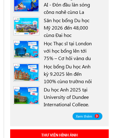
AI - Đón đầu làn sóng
công nghệ cùng La
0000-00-00
Trobe University
Săn học bổng Du học
Sydney Campus với
Mỹ 2026 đến 48,000
học bổng 30%
cùng Đại học
0000-00-00
University of North
Học Thạc sĩ tại London
Texas (UNT)
với học bổng lên tới
75% – Cơ hội vàng du
0000-00-00
học Anh 2025
Học bổng Du học Anh
kỳ 9.2025 lên đến
100% cùng trường nội
0000-00-00
trú Worthgate School
Du học Anh 2025 tại
Canterbury
University of Dundee
International College,
0000-00-00
Scotland ICD - Lộ trình
Xem thêm
linh hoạt, học bổng
đến 50%
THƯ VIỆN HÌNH ẢNH