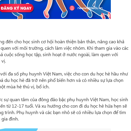
g đến cho học sinh cơ hội hoàn thiện bản thân, nâng cao khả
m quen với môi trường, cách làm việc nhóm. Khi tham gia vào các
 cuộc sống học tập, sinh hoạt ở nước ngoài, làm quen với
vị.
 với đa số phụ huynh Việt Nam, việc cho con du học hè hầu như
khoá du học hè đã trở nên phổ biến hơn và có nhiều sự lựa chọn
t mùa hè thú vị, bổ ích.
ược sự quan tâm của đông đảo bậc phụ huynh Việt Nam, học sinh
iến từ 12-17 tuổi. Và xu hướng cho con đi du học hè hứa hẹn sẽ
g trình. Phụ huynh và các bạn nhỏ sẽ có nhiều lựa chọn để tìm
 gia đình.