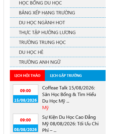
HỌC BỔNG DU HỌC
BẢNG XẾP HẠNG TRƯỜNG
DU HỌC NGÀNH HOT
THỰC TẬP HƯỞNG LƯƠNG
TRƯỜNG TRUNG HỌC
DU HỌC HÈ
TRƯỜNG ANH NGỮ
LỊCH HỘI THẢO
LỊCH GẶP TRƯỜNG
Coffeae Talk 15/08/2026:
09:00
Săn Học Bổng & Tìm Hiểu
15/08/2026
Du Học Mỹ ...
Mỹ
Sự Kiện Du Học Cao Đẳng
09:00
Mỹ 08/08/2026: Tối Ưu Chi
08/08/2026
Phí – ...